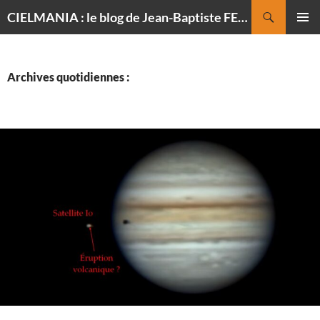
Recherche
CIELMANIA : le blog de Jean-Baptiste FELDMANN, photographe du ciel
ALLER
MENU
AU
PRINCI
CONTENU
Archives quotidiennes :