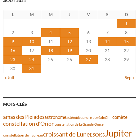
AOÛT 2021
L
M
M
J
V
S
D
1
2
3
4
5
6
7
8
9
10
11
12
13
14
15
16
17
18
19
20
21
22
23
24
25
26
27
28
29
30
31
« Juil
Sep »
MOTS-CLÉS
amas des Pléiades
comète
astronome
aurore boréale
astéroïde
Chili
constellation d'Orion
constellation de la Grande Ourse
Jupiter
croissant de Lune
ESO
ISS
constellation du Taureau