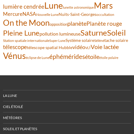
Lune
Mars
lumière cendrée
lunette astronomique
Mercure
NASA
Nuits-Saint-Georges
Nouvelle Lune
occultation
On the Moon
planète
Planète rouge
opposition
Saturne
Soleil
Pleine Lune
pollution lumineuse
Système solaire
tache solaire
Station spatiale internationale
Séléné
Super Lune
Voie lactée
télescope
vidéo
télescope spatial Hubble
VLT
Vénus
éphémérides
étoile
éclipse de Lune
étoile polaire
LA LUNE
CIEL ÉTOILÉ
MÉTÉORES
SOLEIL ET PLANÈTES