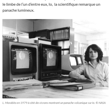
le limbe de l’un d’entre eux, Io, la scientifique remarque un
panache lumineux.
L. Morabito en 1979 à côté des écrans montrant un panache volcanique sur Io. © NASA