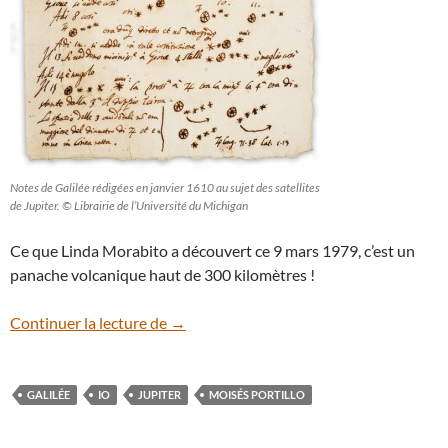
Notes de Galilée rédigées en janvier 1610 au sujet des satellites
de Jupiter. © Librairie de l’Université du Michigan
Ce que Linda Morabito a découvert ce 9 mars 1979, c’est un
panache volcanique haut de 300 kilomètres !
Un amateur a-t-il photographié une érupt
Continuer la lecture de
→
GALILÉE
IO
JUPITER
MOISÉS PORTILLO