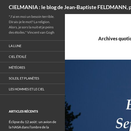
Recherche
CIELMANIA : le blog de Jean-Baptiste FELDMANN, p
"J'ai en moi un besoin terrible.
Dirais-je le mot? La religion.
Alors, je sors la nuit et je peins
des étoiles." Vincent van Gogh
Archives quotid
LA LUNE
CIEL ÉTOILÉ
MÉTÉORES
SOLEIL ET PLANÈTES
LES HOMMES ET LE CIEL
ARTICLES RÉCENTS
Éclipse du 12 août : un avion de
la NASA dans l’ombre de la