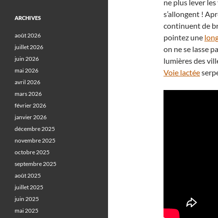
ne plus lever les
s’allongent ! Ap
ARCHIVES
continuent de bri
août 2026
pointez une
lon
juillet 2026
on ne se lasse pa
juin 2026
lumières des vill
mai 2026
Voie lactée
serpe
avril 2026
mars 2026
février 2026
janvier 2026
décembre 2025
novembre 2025
octobre 2025
septembre 2025
août 2025
juillet 2025
juin 2025
mai 2025