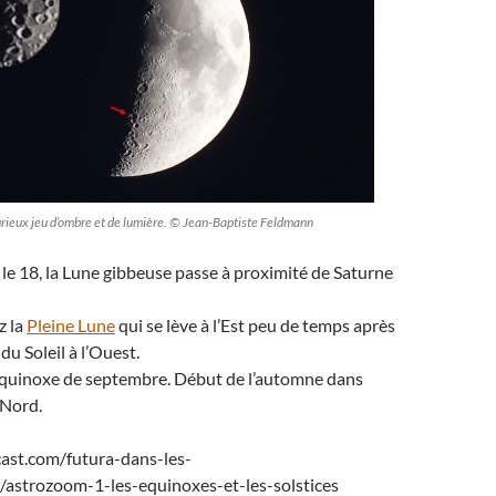
curieux jeu d’ombre et de lumière. © Jean-Baptiste Feldmann
t le 18, la Lune gibbeuse passe à proximité de Saturne
z la
Pleine Lune
qui se lève à l’Est peu de temps après
 du Soleil à l’Ouest.
l’équinoxe de septembre. Début de l’automne dans
 Nord.
cast.com/futura-dans-les-
s/astrozoom-1-les-equinoxes-et-les-solstices