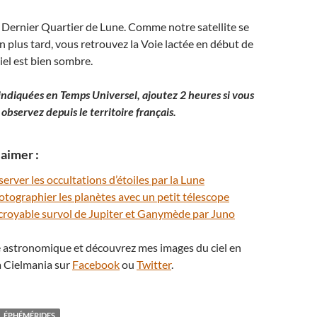
le Dernier Quartier de Lune. Comme notre satellite se
en plus tard, vous retrouvez la Voie lactée en début de
ciel est bien sombre.
indiquées en Temps Universel, ajoutez 2 heures si vous
observez depuis le territoire français.
aimer :
ver les occultations d’étoiles par la Lune
ographier les planètes avec un petit télescope
incroyable survol de Jupiter et Ganymède par Juno
té astronomique et découvrez mes images du ciel en
 Cielmania sur
Facebook
ou
Twitter
.
ÉPHÉMÉRIDES