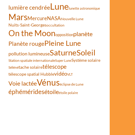
Lune
lumière cendrée
lunette astronomique
Mars
Mercure
NASA
Nouvelle Lune
Nuits-Saint-Georges
occultation
On the Moon
planète
opposition
Pleine Lune
Planète rouge
Saturne
Soleil
pollution lumineuse
Système solaire
Station spatiale internationale
Super Lune
télescope
tache solaire
Séléné
vidéo
télescope spatial Hubble
VLT
Vénus
Voie lactée
éclipse de Lune
éphémérides
étoile
étoile polaire