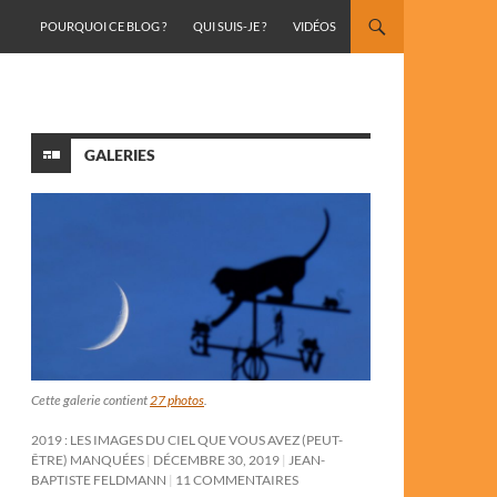
ALLER AU CONTENU
POURQUOI CE BLOG ?
QUI SUIS-JE ?
VIDÉOS
GALERIES
Cette galerie contient
27 photos
.
2019 : LES IMAGES DU CIEL QUE VOUS AVEZ (PEUT-
ÊTRE) MANQUÉES
DÉCEMBRE 30, 2019
JEAN-
BAPTISTE FELDMANN
11 COMMENTAIRES