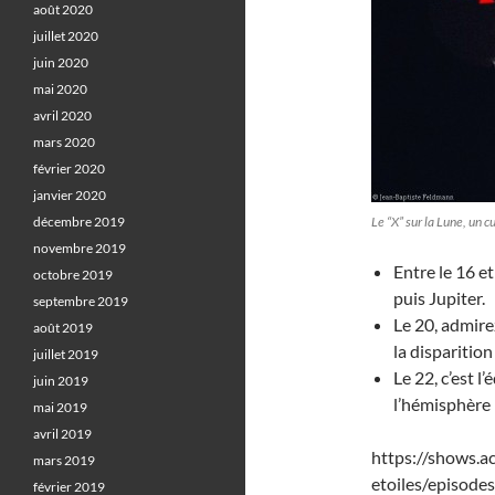
août 2020
juillet 2020
juin 2020
mai 2020
avril 2020
mars 2020
février 2020
janvier 2020
décembre 2019
Le “X” sur la Lune, un 
novembre 2019
Entre le 16 e
octobre 2019
puis Jupiter.
septembre 2019
Le 20, admire
août 2019
la disparition
juillet 2019
Le 22, c’est 
juin 2019
l’hémisphère
mai 2019
avril 2019
https://shows.a
mars 2019
etoiles/episode
février 2019