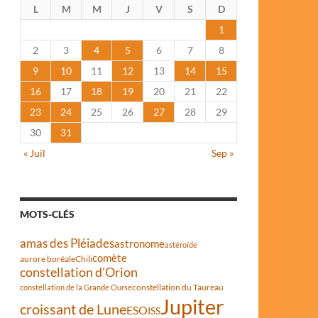
L
M
M
J
V
S
D
1
2
3
4
5
6
7
8
9
10
11
12
13
14
15
16
17
18
19
20
21
22
23
24
25
26
27
28
29
30
31
« Juil
Sep »
MOTS-CLÉS
amas des Pléiades
astronome
astéroïde
comète
aurore boréale
Chili
constellation d'Orion
constellation du Taureau
constellation de la Grande Ourse
Jupiter
croissant de Lune
ESO
ISS