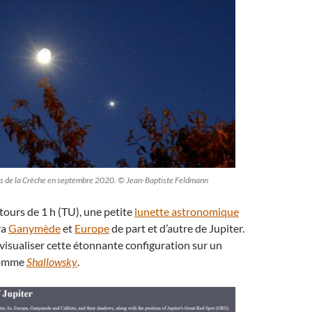
as de la Crèche en septembre 2020. © Jean-Baptiste Feldmann
ntours de 1 h (TU), une petite
lunette astronomique
ra
Ganymède
et
Europe
de part et d’autre de Jupiter.
isualiser cette étonnante configuration sur un
comme
Shallowsky
.