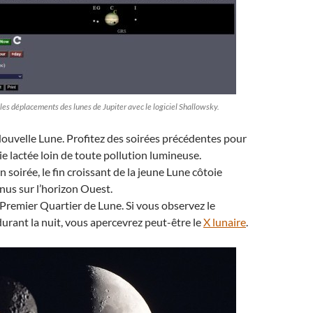
les déplacements des lunes de Jupiter avec le logiciel Shallowsky.
a Nouvelle Lune. Profitez des soirées précédentes pour
ie lactée loin de toute pollution lumineuse.
en soirée, le fin croissant de la jeune Lune côtoie
énus sur l’horizon Ouest.
e Premier Quartier de Lune. Si vous observez le
urant la nuit, vous apercevrez peut-être le
X lunaire
.