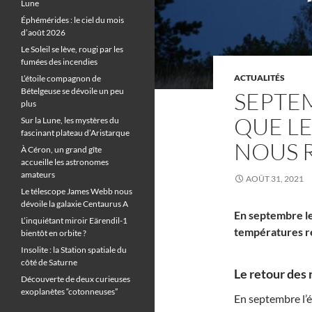
Lune
Éphémérides : le ciel du mois
d’août 2026
Le Soleil se lève, rougi par les
fumées des incendies
ACTUALITÉS
L’étoile compagnon de
Bételgeuse se dévoile un peu
SEPTEM
plus
QUE L
Sur la Lune, les mystères du
fascinant plateau d’Aristarque
NOUS 
À Céron, un grand gîte
accueille les astronomes
amateurs
AOÛT 31, 2021
Le télescope James Webb nous
dévoile la galaxie Centaurus A
En septembre les
L’inquiétant miroir Eärendil-1
températures re
bientôt en orbite ?
Insolite : la Station spatiale du
côté de Saturne
Le retour des 
Découverte de deux curieuses
exoplanètes “cotonneuses”
En septembre l’é