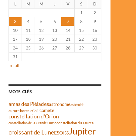
L
M
M
J
V
S
D
1
2
3
4
5
6
7
8
9
10
11
12
13
14
15
16
17
18
19
20
21
22
23
24
25
26
27
28
29
30
31
« Juil
MOTS-CLÉS
amas des Pléiades
astronome
astéroïde
comète
aurore boréale
Chili
constellation d'Orion
constellation du Taureau
constellation de la Grande Ourse
Jupiter
croissant de Lune
ESO
ISS