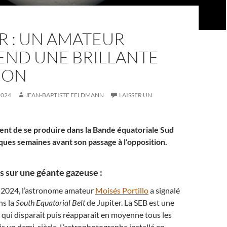
R : UN AMATEUR
END UNE BRILLANTE
ION
2024
JEAN-BAPTISTE FELDMANN
LAISSER UN
ent de se produire dans la Bande équatoriale Sud
lques semaines avant son passage à l’opposition.
sur une géante gazeuse :
 2024, l’astronome amateur
Moisés Portillo
a signalé
ns la
South Equatorial Belt
de Jupiter. La SEB est une
qui disparaît puis réapparaît en moyenne tous les
s un demi-siècle. L’astrophotographe installé en