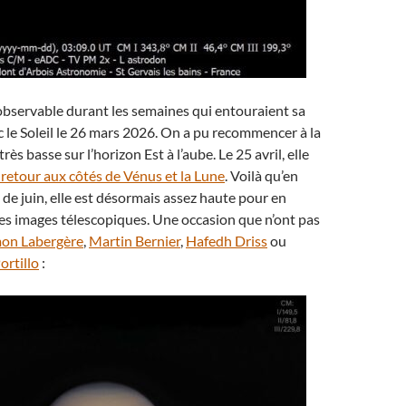
observable durant les semaines qui entouraient sa
 le Soleil le 26 mars 2026. On a pu recommencer à la
 très basse sur l’horizon Est à l’aube. Le 25 avril, elle
 retour aux côtés de Vénus et la Lune
. Voilà qu’en
 de juin, elle est désormais assez haute pour en
es images télescopiques. Une occasion que n’ont pas
on Labergère
,
Martin Bernier
,
Hafedh Driss
ou
ortillo
: