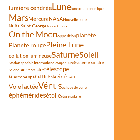
Lune
lumière cendrée
lunette astronomique
Mars
Mercure
NASA
Nouvelle Lune
Nuits-Saint-Georges
occultation
On the Moon
planète
opposition
Pleine Lune
Planète rouge
Saturne
Soleil
pollution lumineuse
Système solaire
Station spatiale internationale
Super Lune
télescope
tache solaire
Séléné
vidéo
télescope spatial Hubble
VLT
Vénus
Voie lactée
éclipse de Lune
éphémérides
étoile
étoile polaire