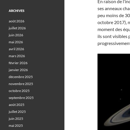
En raison de l’i
ses anneaux cha
ARCHIVES
peu moins de 30 
août 2026
octobre 2017), n
juillet 2026
moment des équin
juin 2026
ils sont visibles
mai 2026
progressivement
avril 2026
mars 2026
février 2026
janvier 2026
décembre 2025
novembre 2025
octobre 2025
septembre 2025
août 2025
juillet 2025
juin 2025
mai 2025