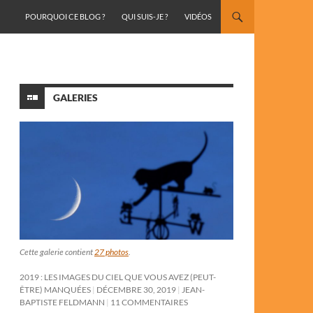
ALLER AU CONTENU
POURQUOI CE BLOG ?
QUI SUIS-JE ?
VIDÉOS
GALERIES
Cette galerie contient
27 photos
.
2019 : LES IMAGES DU CIEL QUE VOUS AVEZ (PEUT-
ÊTRE) MANQUÉES
DÉCEMBRE 30, 2019
JEAN-
BAPTISTE FELDMANN
11 COMMENTAIRES