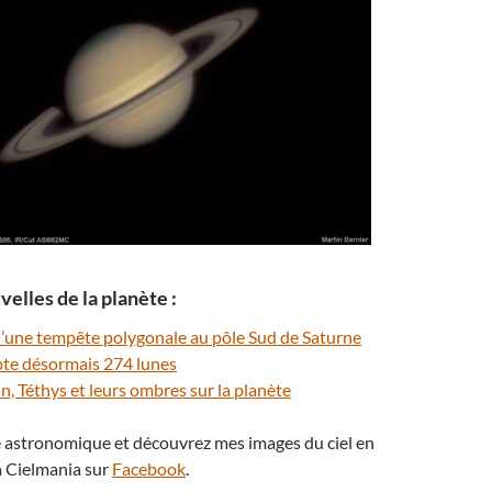
elles de la planète :
’une tempête polygonale au pôle Sud de Saturne
te désormais 274 lunes
an, Téthys et leurs ombres sur la planète
té astronomique et découvrez mes images du ciel en
 Cielmania sur
Facebook
.