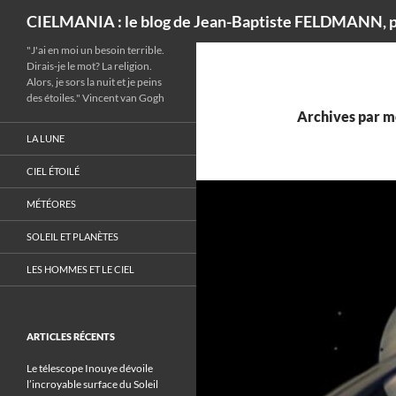
Recherche
CIELMANIA : le blog de Jean-Baptiste FELDMANN, p
"J'ai en moi un besoin terrible.
Dirais-je le mot? La religion.
Alors, je sors la nuit et je peins
des étoiles." Vincent van Gogh
Archives par mo
LA LUNE
CIEL ÉTOILÉ
MÉTÉORES
SOLEIL ET PLANÈTES
LES HOMMES ET LE CIEL
ARTICLES RÉCENTS
Le télescope Inouye dévoile
l’incroyable surface du Soleil