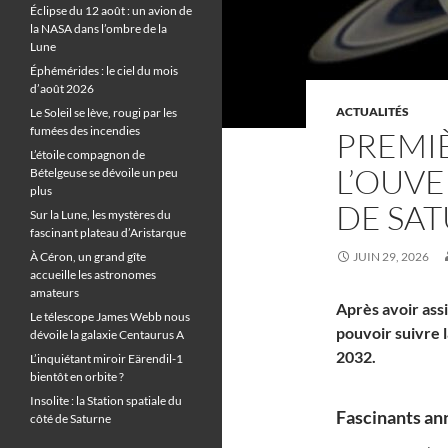
Éclipse du 12 août : un avion de
la NASA dans l’ombre de la
Lune
Éphémérides : le ciel du mois
d’août 2026
ACTUALITÉS
Le Soleil se lève, rougi par les
fumées des incendies
PREMI
L’étoile compagnon de
L’OUV
Bételgeuse se dévoile un peu
plus
DE SA
Sur la Lune, les mystères du
fascinant plateau d’Aristarque
À Céron, un grand gîte
JUIN 29, 2026
accueille les astronomes
amateurs
Après avoir ass
Le télescope James Webb nous
pouvoir suivre 
dévoile la galaxie Centaurus A
2032.
L’inquiétant miroir Eärendil-1
bientôt en orbite ?
Insolite : la Station spatiale du
Fascinants an
côté de Saturne