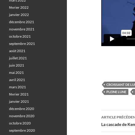
mars 2022
février 2022
janvier 2022
décembre 2021
novembre 2021
octobre 2021
septembre 2021
août 2021
juillet 2021
juin 2021
mai 2021
avril 2021
CROISSANT DE LU
mars 2021
PLEINE LUNE
février 2021
janvier 2021
décembre 2020
Navigati
novembre 2020
ARTICLE PRÉCÉDE
des
octobre 2020
La cascade de Kemb
septembre 2020