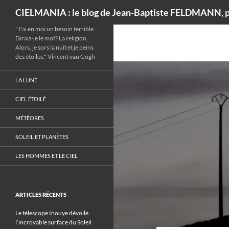
Recherche
CIELMANIA : le blog de Jean-Baptiste FELDMANN, p
"J'ai en moi un besoin terrible.
Dirais-je le mot? La religion.
Alors, je sors la nuit et je peins
des étoiles." Vincent van Gogh
LA LUNE
CIEL ÉTOILÉ
MÉTÉORES
SOLEIL ET PLANÈTES
LES HOMMES ET LE CIEL
ARTICLES RÉCENTS
Le télescope Inouye dévoile
l’incroyable surface du Soleil