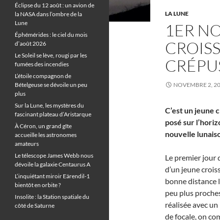
Éclipse du 12 août : un avion de
LA LUNE
la NASA dans l’ombre de la
Lune
1ER N
Éphémérides : le ciel du mois
CROISS
d’août 2026
Le Soleil se lève, rougi par les
CRÉPU
fumées des incendies
L’étoile compagnon de
Bételgeuse se dévoile un peu
NOVEMBRE 2, 2
plus
Sur la Lune, les mystères du
C’est un jeune c
fascinant plateau d’Aristarque
posé sur l’hori
À Céron, un grand gîte
nouvelle lunais
accueille les astronomes
amateurs
Le télescope James Webb nous
Le premier jour 
dévoile la galaxie Centaurus A
d’un jeune croi
L’inquiétant miroir Eärendil-1
bonne distance l
bientôt en orbite ?
peu plus proches
Insolite : la Station spatiale du
réalisée avec un
côté de Saturne
de focale, on c