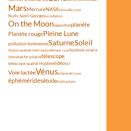
Mars
Mercure
NASA
Nouvelle Lune
Nuits-Saint-Georges
occultation
On the Moon
planète
opposition
Pleine Lune
Planète rouge
Saturne
Soleil
pollution lumineuse
Système solaire
Station spatiale internationale
Super Lune
télescope
tache solaire
Séléné
vidéo
télescope spatial Hubble
VLT
Vénus
Voie lactée
éclipse de Lune
éphémérides
étoile
étoile polaire