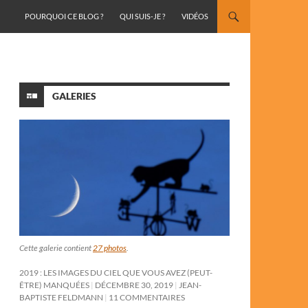
ALLER AU CONTENU
POURQUOI CE BLOG ?
QUI SUIS-JE ?
VIDÉOS
GALERIES
Cette galerie contient
27 photos
.
2019 : LES IMAGES DU CIEL QUE VOUS AVEZ (PEUT-
ÊTRE) MANQUÉES
DÉCEMBRE 30, 2019
JEAN-
BAPTISTE FELDMANN
11 COMMENTAIRES