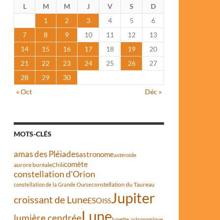
L
M
M
J
V
S
D
1
2
3
4
5
6
7
8
9
10
11
12
13
14
15
16
17
18
19
20
21
22
23
24
25
26
27
28
29
30
« Oct
Déc »
MOTS-CLÉS
amas des Pléiades
astronome
astéroïde
comète
aurore boréale
Chili
constellation d'Orion
constellation du Taureau
constellation de la Grande Ourse
Jupiter
croissant de Lune
ESO
ISS
Lune
lumière cendrée
lunette astronomique