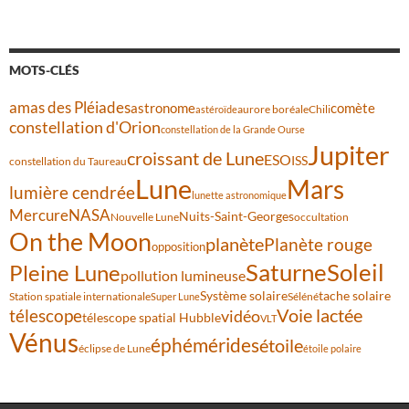
MOTS-CLÉS
amas des Pléiades
comète
astronome
aurore boréale
astéroïde
Chili
constellation d'Orion
constellation de la Grande Ourse
Jupiter
croissant de Lune
ESO
ISS
constellation du Taureau
Lune
Mars
lumière cendrée
lunette astronomique
Mercure
NASA
Nuits-Saint-Georges
Nouvelle Lune
occultation
On the Moon
planète
Planète rouge
opposition
Saturne
Soleil
Pleine Lune
pollution lumineuse
Système solaire
tache solaire
Station spatiale internationale
Séléné
Super Lune
Voie lactée
télescope
vidéo
télescope spatial Hubble
VLT
Vénus
éphémérides
étoile
éclipse de Lune
étoile polaire