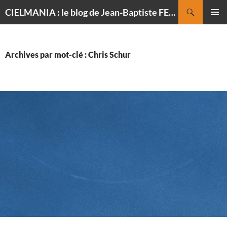
Recherche
CIELMANIA : le blog de Jean-Baptiste FELDMANN, photographe du ciel
ALLER
MENU
AU
PRINCI
CONTENU
Archives par mot-clé : Chris Schur