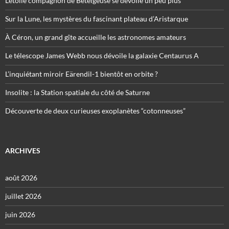
L’étoile compagnon de Bételgeuse se dévoile un peu plus
Sur la Lune, les mystères du fascinant plateau d’Aristarque
À Céron, un grand gîte accueille les astronomes amateurs
Le télescope James Webb nous dévoile la galaxie Centaurus A
L’inquiétant miroir Eärendil-1 bientôt en orbite ?
Insolite : la Station spatiale du côté de Saturne
Découverte de deux curieuses exoplanètes “cotonneuses”
ARCHIVES
août 2026
juillet 2026
juin 2026