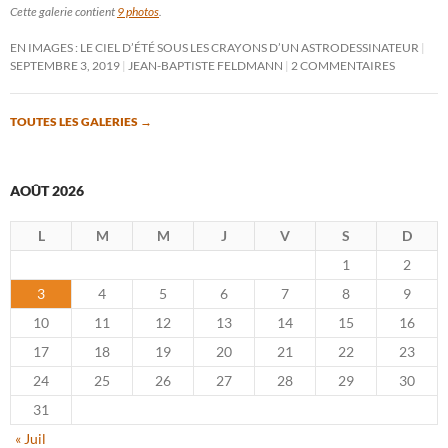
Cette galerie contient
9 photos
.
EN IMAGES : LE CIEL D’ÉTÉ SOUS LES CRAYONS D’UN ASTRODESSINATEUR
SEPTEMBRE 3, 2019
JEAN-BAPTISTE FELDMANN
2 COMMENTAIRES
TOUTES LES GALERIES
→
AOÛT 2026
L
M
M
J
V
S
D
1
2
3
4
5
6
7
8
9
10
11
12
13
14
15
16
17
18
19
20
21
22
23
24
25
26
27
28
29
30
31
« Juil