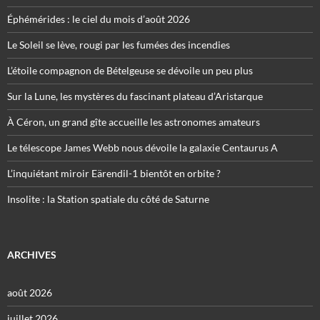
Éphémérides : le ciel du mois d’août 2026
Le Soleil se lève, rougi par les fumées des incendies
L’étoile compagnon de Bételgeuse se dévoile un peu plus
Sur la Lune, les mystères du fascinant plateau d’Aristarque
À Céron, un grand gîte accueille les astronomes amateurs
Le télescope James Webb nous dévoile la galaxie Centaurus A
L’inquiétant miroir Eärendil-1 bientôt en orbite ?
Insolite : la Station spatiale du côté de Saturne
ARCHIVES
août 2026
juillet 2026