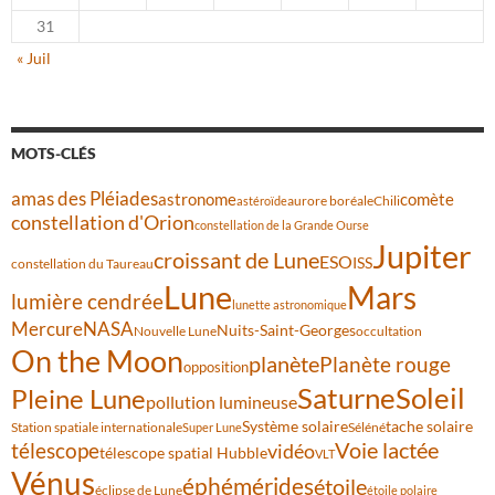
31
« Juil
MOTS-CLÉS
amas des Pléiades
comète
astronome
aurore boréale
astéroïde
Chili
constellation d'Orion
constellation de la Grande Ourse
Jupiter
croissant de Lune
ESO
ISS
constellation du Taureau
Lune
Mars
lumière cendrée
lunette astronomique
Mercure
NASA
Nuits-Saint-Georges
Nouvelle Lune
occultation
On the Moon
planète
Planète rouge
opposition
Saturne
Soleil
Pleine Lune
pollution lumineuse
Système solaire
tache solaire
Station spatiale internationale
Séléné
Super Lune
Voie lactée
télescope
vidéo
télescope spatial Hubble
VLT
Vénus
éphémérides
étoile
éclipse de Lune
étoile polaire