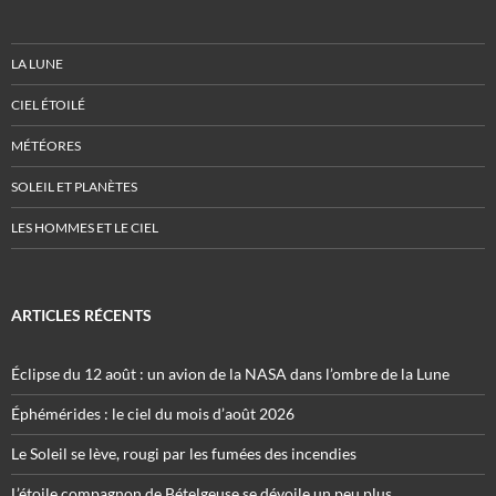
LA LUNE
CIEL ÉTOILÉ
MÉTÉORES
SOLEIL ET PLANÈTES
LES HOMMES ET LE CIEL
ARTICLES RÉCENTS
Éclipse du 12 août : un avion de la NASA dans l’ombre de la Lune
Éphémérides : le ciel du mois d’août 2026
Le Soleil se lève, rougi par les fumées des incendies
L’étoile compagnon de Bételgeuse se dévoile un peu plus