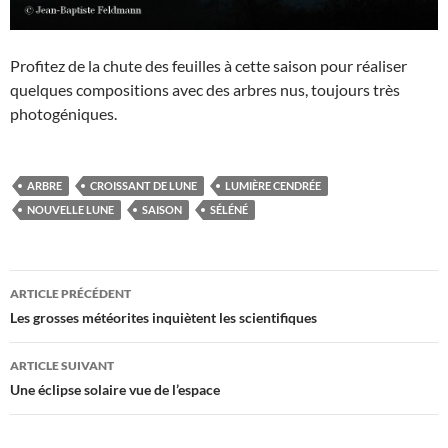
Profitez de la chute des feuilles à cette saison pour réaliser
quelques compositions avec des arbres nus, toujours très
photogéniques.
ARBRE
CROISSANT DE LUNE
LUMIÈRE CENDRÉE
NOUVELLE LUNE
SAISON
SÉLÉNÉ
Navigation
ARTICLE PRÉCÉDENT
des
Les grosses météorites inquiètent les scientifiques
articles
ARTICLE SUIVANT
Une éclipse solaire vue de l’espace