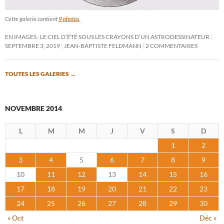
Cette galerie contient
9 photos
.
EN IMAGES : LE CIEL D’ÉTÉ SOUS LES CRAYONS D’UN ASTRODESSINATEUR
SEPTEMBRE 3, 2019
JEAN-BAPTISTE FELDMANN
2 COMMENTAIRES
TOUTES LES GALERIES
→
NOVEMBRE 2014
L
M
M
J
V
S
D
1
2
3
4
5
6
7
8
9
10
11
12
13
14
15
16
17
18
19
20
21
22
23
24
25
26
27
28
29
30
« Oct
Déc »