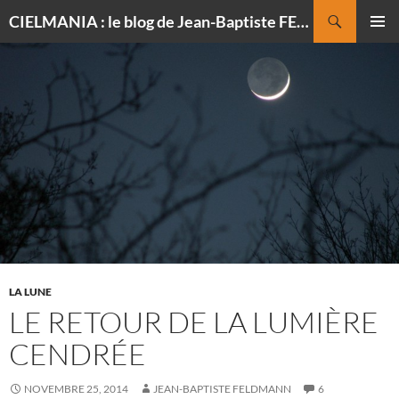
Recherche
CIELMANIA : le blog de Jean-Baptiste FELDMANN, photographe du ciel
ALLER
MENU
AU
PRINCI
CONTENU
LA LUNE
LE RETOUR DE LA LUMIÈRE
CENDRÉE
NOVEMBRE 25, 2014
JEAN-BAPTISTE FELDMANN
6