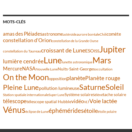
MOTS-CLÉS
amas des Pléiades
comète
astronome
aurore boréale
astéroïde
Chili
constellation d'Orion
constellation de la Grande Ourse
Jupiter
croissant de Lune
ESO
ISS
constellation du Taureau
Lune
Mars
lumière cendrée
lunette astronomique
Mercure
NASA
Nuits-Saint-Georges
Nouvelle Lune
occultation
On the Moon
planète
Planète rouge
opposition
Saturne
Soleil
Pleine Lune
pollution lumineuse
Système solaire
tache solaire
Station spatiale internationale
Séléné
Super Lune
Voie lactée
télescope
vidéo
télescope spatial Hubble
VLT
Vénus
éphémérides
étoile
éclipse de Lune
étoile polaire