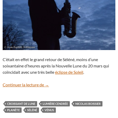
C’était en effet le grand retour de Séléné, moins d’une
soixantaine d’heures après la Nouvelle Lune du 20 mars qui
coïncidait avec une très belle
éclipse de Soleil
.
Le croissant de Lune, Vénus et le saxoph
Continuer la lecture de
→
CROISSANT DE LUNE
LUMIÈRE CENDRÉE
NICOLAS BOISSIER
PLANÈTE
SÉLÉNÉ
VÉNUS