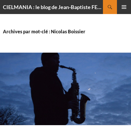
Recherche
CIELMANIA : le blog de Jean-Baptiste FELDMANN, photographe du ciel
ALLER
MENU
AU
PRINCI
CONTENU
Archives par mot-clé : Nicolas Boissier