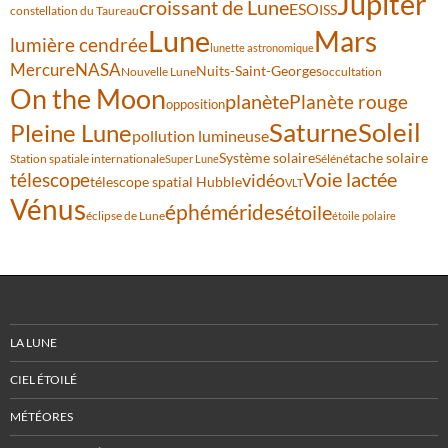
Jupiter
croissant de Lune
ESO
ISS
constellation du Taureau
Lune
Mars
lumière cendrée
lunette astronomique
Mercure
NASA
Nuits-Saint-Georges
Nouvelle Lune
occultation
On the Moon
planète
Planète rouge
opposition
Saturne
Soleil
Pleine Lune
pollution lumineuse
Système solaire
tache solaire
Station spatiale internationale
Séléné
Super Lune
Voie lactée
télescope
vidéo
télescope spatial Hubble
VLT
Vénus
éphémérides
étoile
éclipse de Lune
étoile polaire
LA LUNE
CIEL ÉTOILÉ
MÉTÉORES