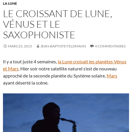
LA LUNE
LE CROISSANT DE LUNE,
VÉNUS ET LE
SAXOPHONISTE
MARS 23, 2015
JEAN-BAPTISTE FELDMANN
4 COMMENTAIRES
Il y a tout juste 4 semaines,
la Lune croisait les planètes Vénus
et Mars
. Hier soir notre satellite naturel s’est de nouveau
approché de la seconde planète du Système solaire,
Mars
ayant déserté la scène.