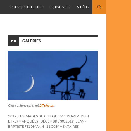
ALLER AU CONTENU
POURQUOI CE BLOG ?
QUI SUIS-JE ?
VIDÉOS
GALERIES
Cette galerie contient
27 photos
.
2019 : LES IMAGES DU CIEL QUE VOUS AVEZ (PEUT-
ÊTRE) MANQUÉES
DÉCEMBRE 30, 2019
JEAN-
BAPTISTE FELDMANN
11 COMMENTAIRES