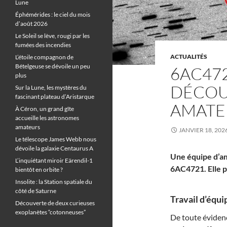
Lune
Éphémérides : le ciel du mois
d’août 2026
Le Soleil se lève, rougi par les
fumées des incendies
ACTUALITÉS
L’étoile compagnon de
Bételgeuse se dévoile un peu
6AC47
plus
DÉCOU
Sur la Lune, les mystères du
fascinant plateau d’Aristarque
AMATE
À Céron, un grand gîte
accueille les astronomes
amateurs
JANVIER 18, 202
Le télescope James Webb nous
dévoile la galaxie Centaurus A
Une équipe d’am
L’inquiétant miroir Eärendil-1
6AC4721. Elle po
bientôt en orbite ?
Insolite : la Station spatiale du
côté de Saturne
Travail d’équip
Découverte de deux curieuses
exoplanètes “cotonneuses”
De toute éviden