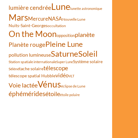
Lune
lumière cendrée
lunette astronomique
Mars
Mercure
NASA
Nouvelle Lune
Nuits-Saint-Georges
occultation
On the Moon
planète
opposition
Pleine Lune
Planète rouge
Saturne
Soleil
pollution lumineuse
Système solaire
Station spatiale internationale
Super Lune
télescope
tache solaire
Séléné
vidéo
télescope spatial Hubble
VLT
Vénus
Voie lactée
éclipse de Lune
éphémérides
étoile
étoile polaire
r des amateurs