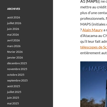
A1 (MAPS)
] ne 
mettre au crédi
ARCHIVES
plus d’une centa
août 2026
professionnels. 
juillet 2026
MAPS (initiales 
juin 2026
?
Alain Maury
a 
mai 2026
d’Atacama au Chi
avril 2026
qu’il leur fait a
mars 2026
télescopes de S
février 2026
entièrement aut
janvier 2026
décembre 2025
novembre 2025
octobre 2025
septembre 2025
août 2025
juillet 2025
juin 2025
mai 2025