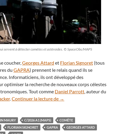
qui servent à détecter comètes et astéroïdes. © SpaceObs/MAPS
se coucher,
Georges Attard
et
Florian Signoret
(tous
bres du
GAPRA
) prennent le relais quand ils se
ance. Informaticiens, ils ont développé des
 optimiser la recherche de nouveaux corps célestes
astronomiques. Tout comme
Daniel Parrott
, auteur du
6AC4721, une comète découverte pa
acker
.
Continuer la lecture de
→
IN MAURY
C/2026 A1 (MAPS)
COMÈTE
FLORIAN SIGNORET
GAPRA
GEORGES ATTARD