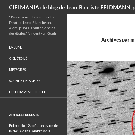
Recherche
CIELMANIA : le blog de Jean-Baptiste FELDMANN, p
"J'ai en moi un besoin terrible.
Dirais-je le mot? La religion.
Alors, je sors la nuit et je peins
des étoiles." Vincent van Gogh
Archives par m
LA LUNE
CIEL ÉTOILÉ
MÉTÉORES
SOLEIL ET PLANÈTES
LES HOMMES ET LE CIEL
ARTICLES RÉCENTS
Éclipse du 12 août : un avion de
la NASA dans l’ombre de la