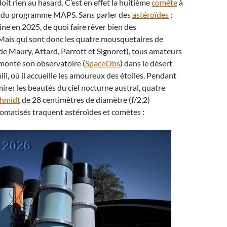
doit rien au hasard. C’est en effet la huitième
comète
à
t du programme MAPS. Sans parler des
astéroïdes
:
ine en 2025, de quoi faire rêver bien des
Mais qui sont donc les quatre mousquetaires de
de Maury, Attard, Parrott et Signoret), tous amateurs
monté son observatoire (
SpaceObs
) dans le désert
li, où il accueille les amoureux des étoiles. Pendant
dmirer les beautés du ciel nocturne austral, quatre
chmidt
de 28 centimètres de diamètre (f/2,2)
omatisés traquent astéroïdes et comètes :