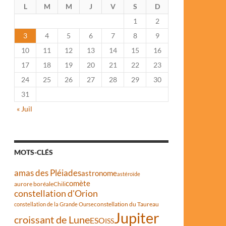
L
M
M
J
V
S
D
1
2
3
4
5
6
7
8
9
10
11
12
13
14
15
16
17
18
19
20
21
22
23
24
25
26
27
28
29
30
31
« Juil
MOTS-CLÉS
amas des Pléiades
astronome
astéroïde
comète
aurore boréale
Chili
constellation d'Orion
constellation du Taureau
constellation de la Grande Ourse
Jupiter
croissant de Lune
ESO
ISS