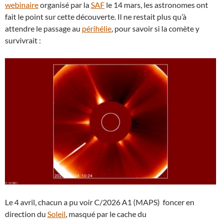
webinaire
organisé par la
SAF
le 14 mars, les astronomes ont
fait le point sur cette découverte. Il ne restait plus qu’à
attendre le passage au
périhélie
, pour savoir si la comète y
survivrait :
Le 4 avril, chacun a pu voir C/2026 A1 (MAPS) foncer en
direction du
Soleil
, masqué par le cache du