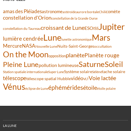
amas des Pléiades
comète
astronome
aurore boréale
astéroïde
Chili
constellation d'Orion
constellation de la Grande Ourse
Jupiter
croissant de Lune
ESO
ISS
constellation du Taureau
Lune
Mars
lumière cendrée
lunette astronomique
Mercure
NASA
Nuits-Saint-Georges
Nouvelle Lune
occultation
On the Moon
planète
Planète rouge
opposition
Saturne
Soleil
Pleine Lune
pollution lumineuse
Système solaire
tache solaire
Station spatiale internationale
Séléné
Super Lune
Voie lactée
télescope
vidéo
télescope spatial Hubble
VLT
Vénus
éphémérides
étoile
éclipse de Lune
étoile polaire
LA LUNE