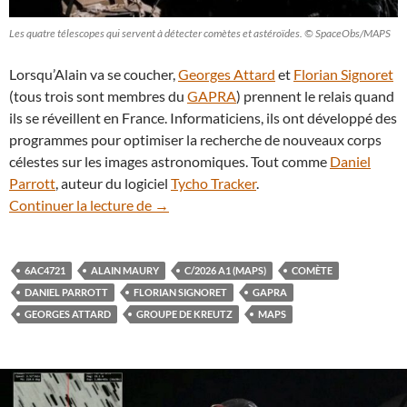
Les quatre télescopes qui servent à détecter comètes et astéroïdes. © SpaceObs/MAPS
Lorsqu’Alain va se coucher,
Georges Attard
et
Florian Signoret
(tous trois sont membres du
GAPRA
) prennent le relais quand
ils se réveillent en France. Informaticiens, ils ont développé des
programmes pour optimiser la recherche de nouveaux corps
célestes sur les images astronomiques. Tout comme
Daniel
Parrott
, auteur du logiciel
Tycho Tracker
.
6AC4721, une comète découverte par d
Continuer la lecture de
→
6AC4721
ALAIN MAURY
C/2026 A1 (MAPS)
COMÈTE
DANIEL PARROTT
FLORIAN SIGNORET
GAPRA
GEORGES ATTARD
GROUPE DE KREUTZ
MAPS