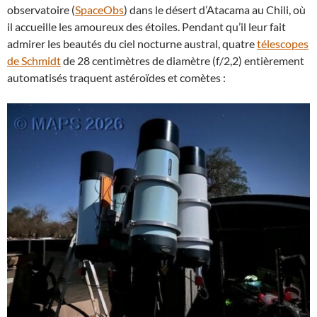
observatoire (
SpaceObs
) dans le désert d’Atacama au Chili, où
il accueille les amoureux des étoiles. Pendant qu’il leur fait
admirer les beautés du ciel nocturne austral, quatre
télescopes
de Schmidt
de 28 centimètres de diamètre (f/2,2) entièrement
automatisés traquent astéroïdes et comètes :