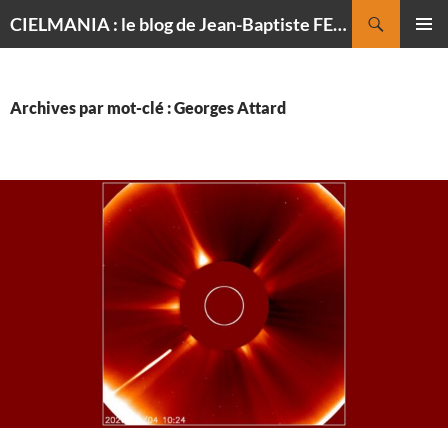
Recherche
CIELMANIA : le blog de Jean-Baptiste FELDMANN, photographe du ciel
ALLER
MENU
AU
PRINCI
CONTENU
Archives par mot-clé : Georges Attard