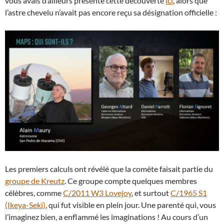
vous avais d’ailleurs présenté cette découverte
ici
, alors que
l’astre chevelu n’avait pas encore reçu sa désignation officielle :
Les premiers calculs ont révélé que la comète faisait partie du
groupe de Kreutz
. Ce groupe compte quelques membres
célèbres, comme
C/2011 W3 Lovejoy
, et surtout
C/1965 S1
(Ikeya-Seki)
, qui fut visible en plein jour. Une parenté qui, vous
l’imaginez bien, a enflammé les imaginations ! Au cours d’un