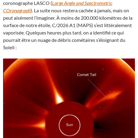
coronographe LASCO (
Large Angle and Spectrometric
COronagraph
). La suite nous restera cachée à jamais, mais on
peut aisément l’imaginer. À moins de 200.000 kilomètres de la
surface de notre étoile, C/2026 A1 (MAPS) s’est littéralement
vaporisée. Quelques heures plus tard, on a identifié ce qui
pourrait être un nuage de débris cométaires s’éloignant du
Soleil :