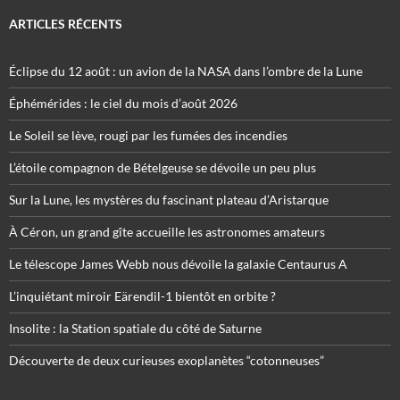
ARTICLES RÉCENTS
Éclipse du 12 août : un avion de la NASA dans l’ombre de la Lune
Éphémérides : le ciel du mois d’août 2026
Le Soleil se lève, rougi par les fumées des incendies
L’étoile compagnon de Bételgeuse se dévoile un peu plus
Sur la Lune, les mystères du fascinant plateau d’Aristarque
À Céron, un grand gîte accueille les astronomes amateurs
Le télescope James Webb nous dévoile la galaxie Centaurus A
L’inquiétant miroir Eärendil-1 bientôt en orbite ?
Insolite : la Station spatiale du côté de Saturne
Découverte de deux curieuses exoplanètes “cotonneuses”