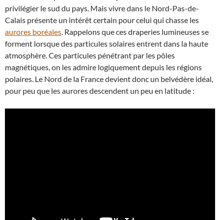
privilégier le sud du pays. Mais vivre dans le Nord-Pas-de-
Calais présente un intérêt certain pour celui qui chasse les
aurores boréales
. Rappelons que ces draperies lumineuses se
forment lorsque des particules solaires entrent dans la haute
atmosphère. Ces particules pénétrant par les pôles
magnétiques, on les admire logiquement depuis les régions
polaires. Le Nord de la France devient donc un belvédère idéal,
pour peu que les aurores descendent un peu en latitude :