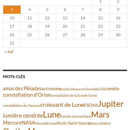
1
2
3
4
5
6
7
8
9
10
11
12
13
14
15
16
17
18
19
20
21
22
23
24
25
26
27
28
29
30
31
« Juil
MOTS-CLÉS
amas des Pléiades
comète
astronome
aurore boréale
astéroïde
Chili
constellation d'Orion
constellation de la Grande Ourse
Jupiter
croissant de Lune
ESO
ISS
constellation du Taureau
Lune
Mars
lumière cendrée
lunette astronomique
Mercure
NASA
Nuits-Saint-Georges
Nouvelle Lune
occultation