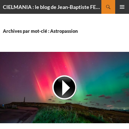
Recherche
CIELMANIA : le blog de Jean-Baptiste FELDMANN, photographe du ciel
ALLER
MENU
AU
PRINCI
CONTENU
Archives par mot-clé : Astropassion