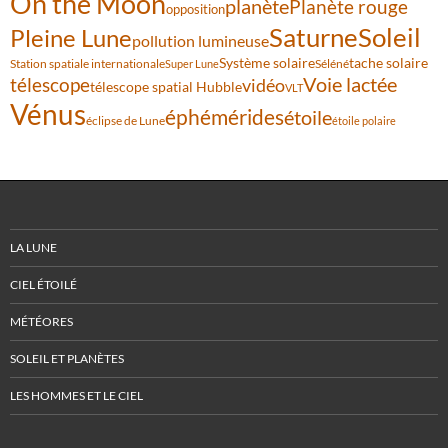
On the Moon
planète
Planète rouge
opposition
Saturne
Soleil
Pleine Lune
pollution lumineuse
Système solaire
tache solaire
Station spatiale internationale
Séléné
Super Lune
Voie lactée
télescope
vidéo
télescope spatial Hubble
VLT
Vénus
éphémérides
étoile
éclipse de Lune
étoile polaire
LA LUNE
CIEL ÉTOILÉ
MÉTÉORES
SOLEIL ET PLANÈTES
LES HOMMES ET LE CIEL