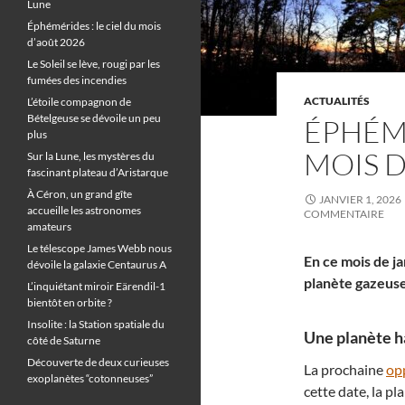
Lune
Éphémérides : le ciel du mois
d’août 2026
Le Soleil se lève, rougi par les
fumées des incendies
ACTUALITÉS
L’étoile compagnon de
Bételgeuse se dévoile un peu
ÉPHÉMÉ
plus
MOIS D
Sur la Lune, les mystères du
fascinant plateau d’Aristarque
À Céron, un grand gîte
JANVIER 1, 2026
accueille les astronomes
COMMENTAIRE
amateurs
Le télescope James Webb nous
En ce mois de ja
dévoile la galaxie Centaurus A
planète gazeuse 
L’inquiétant miroir Eärendil-1
bientôt en orbite ?
Insolite : la Station spatiale du
Une planète ha
côté de Saturne
Découverte de deux curieuses
La prochaine
op
exoplanètes “cotonneuses”
cette date, la pl