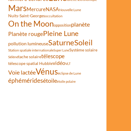
Mars
Mercure
NASA
Nouvelle Lune
Nuits-Saint-Georges
occultation
On the Moon
planète
opposition
Pleine Lune
Planète rouge
Saturne
Soleil
pollution lumineuse
Système solaire
Station spatiale internationale
Super Lune
télescope
tache solaire
Séléné
vidéo
télescope spatial Hubble
VLT
Vénus
Voie lactée
éclipse de Lune
éphémérides
étoile
étoile polaire