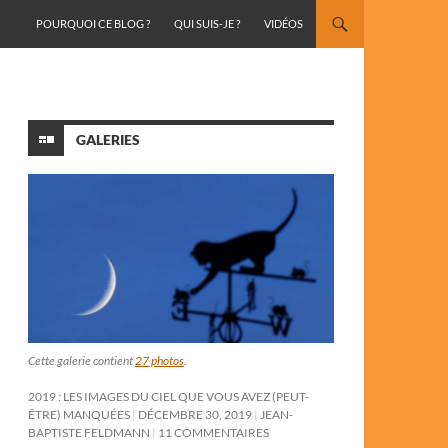
ALLER AU CONTENU
POURQUOI CE BLOG ?
QUI SUIS-JE ?
VIDÉOS
GALERIES
Cette galerie contient
27 photos
.
2019 : LES IMAGES DU CIEL QUE VOUS AVEZ (PEUT-
ÊTRE) MANQUÉES
DÉCEMBRE 30, 2019
JEAN-
BAPTISTE FELDMANN
11 COMMENTAIRES