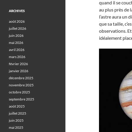
quand il se couch
au plus près de l
ARCHIVES
l’astre aura un 
août 2026
que sa taille, c’
juillet 2026
observations. Et
juin 2026
idéalement placé
mai 2026
avril 2026
mars 2026
février 2026
janvier 2026
décembre 2025
novembre 2025
octobre 2025
septembre 2025
août 2025
juillet 2025
juin 2025
mai 2025