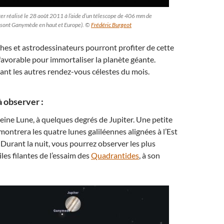
er réalisé le 28 août 2011 à l’aide d’un télescope de 406 mm de
es sont Ganymède en haut et Europe). ©
Frédéric Burgeot
es et astrodessinateurs pourront profiter de cette
favorable pour immortaliser la planète géante.
nt les autres rendez-vous célestes du mois.
 observer :
 Pleine Lune, à quelques degrés de Jupiter. Une petite
montrera les quatre lunes galiléennes alignées à l’Est
. Durant la nuit, vous pourrez observer les plus
iles filantes de l’essaim des
Quadrantides
, à son