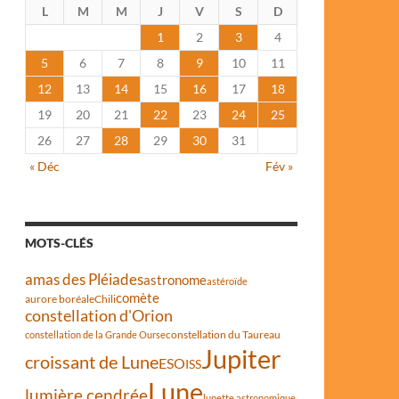
L
M
M
J
V
S
D
1
2
3
4
5
6
7
8
9
10
11
12
13
14
15
16
17
18
19
20
21
22
23
24
25
26
27
28
29
30
31
« Déc
Fév »
MOTS-CLÉS
amas des Pléiades
astronome
astéroïde
comète
aurore boréale
Chili
constellation d'Orion
constellation du Taureau
constellation de la Grande Ourse
Jupiter
croissant de Lune
ESO
ISS
Lune
lumière cendrée
lunette astronomique