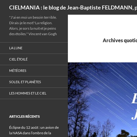
Recherche
CIELMANIA : le blog de Jean-Baptiste FELDMANN, p
"J'ai en moi un besoin terrible.
Dirais-je le mot? La religion.
Alors, je sors la nuit et je peins
des étoiles." Vincent van Gogh
Archives quotid
LA LUNE
CIEL ÉTOILÉ
MÉTÉORES
SOLEIL ET PLANÈTES
LES HOMMES ET LE CIEL
ARTICLES RÉCENTS
Éclipse du 12 août : un avion de
la NASA dans l’ombre de la