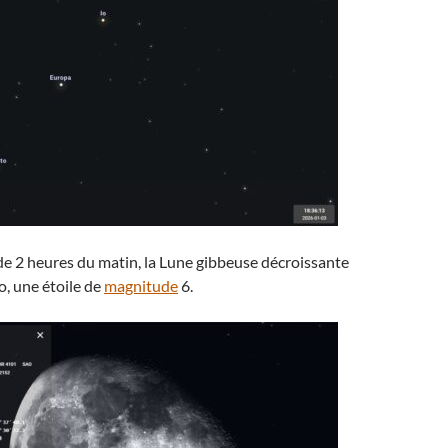
 de 2 heures du matin, la Lune gibbeuse décroissante
o, une étoile de
magnitude
6.