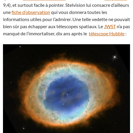
9,4), et surtout facile à pointer. Stelvision lui consacre d’ailleurs
une
fiche d’observation
qui vous donnera toutes les
informations utiles pour l’admirer. Une telle vedette ne pouvait
bien sûr pas échapper aux télescopes spatiaux. Le
JWST
n’a pas
manqué de l’immortaliser, dix ans après le
télescope Hubble
: