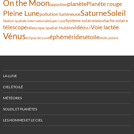
On the Moon
planète
Planète rouge
opposition
Saturne
Soleil
Pleine Lune
pollution lumineuse
Système solaire
tache solaire
Station spatiale internationale
Séléné
Super Lune
Voie lactée
télescope
vidéo
télescope spatial Hubble
VLT
Vénus
éphémérides
étoile
éclipse de Lune
étoile polaire
LA LUNE
CIEL ÉTOILÉ
MÉTÉORES
SOLEIL ET PLANÈTES
LES HOMMES ET LE CIEL