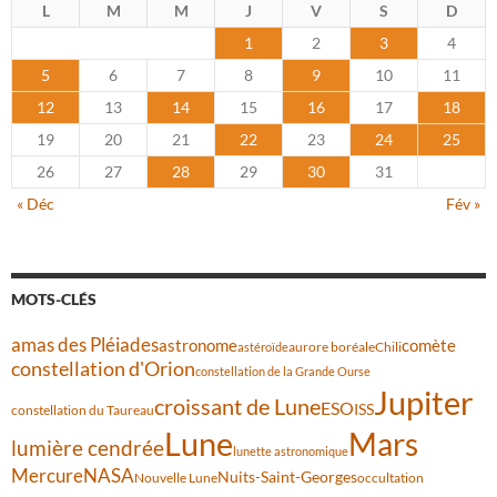
L
M
M
J
V
S
D
1
2
3
4
5
6
7
8
9
10
11
12
13
14
15
16
17
18
19
20
21
22
23
24
25
26
27
28
29
30
31
« Déc
Fév »
MOTS-CLÉS
amas des Pléiades
comète
astronome
aurore boréale
astéroïde
Chili
constellation d'Orion
constellation de la Grande Ourse
Jupiter
croissant de Lune
ESO
ISS
constellation du Taureau
Lune
Mars
lumière cendrée
lunette astronomique
Mercure
NASA
Nuits-Saint-Georges
Nouvelle Lune
occultation