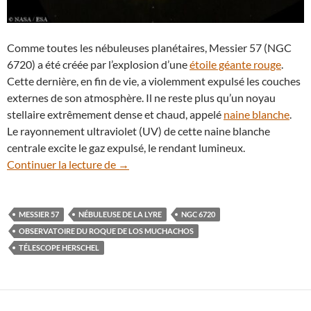
Comme toutes les nébuleuses planétaires, Messier 57 (NGC
6720) a été créée par l’explosion d’une
étoile géante rouge
.
Cette dernière, en fin de vie, a violemment expulsé les couches
externes de son atmosphère. Il ne reste plus qu’un noyau
stellaire extrêmement dense et chaud, appelé
naine blanche
.
Le rayonnement ultraviolet (UV) de cette naine blanche
centrale excite le gaz expulsé, le rendant lumineux.
Curieuse découverte dans la célèbre nébu
Continuer la lecture de
→
MESSIER 57
NÉBULEUSE DE LA LYRE
NGC 6720
OBSERVATOIRE DU ROQUE DE LOS MUCHACHOS
TÉLESCOPE HERSCHEL