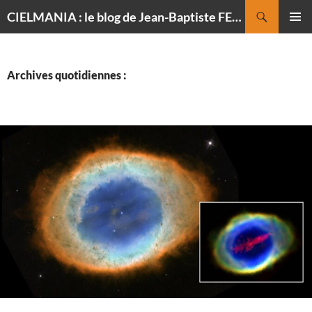
Recherche
CIELMANIA : le blog de Jean-Baptiste FELDMANN, photographe du ciel
ALLER
MENU
AU
PRINCI
CONTENU
Archives quotidiennes :