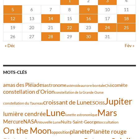
1
2
3
4
5
6
7
8
9
10
11
12
13
14
15
16
17
18
19
20
21
22
23
24
25
26
27
28
29
30
31
« Déc
Fév »
MOTS-CLÉS
amas des Pléiades
comète
astronome
aurore boréale
astéroïde
Chili
constellation d'Orion
constellation de la Grande Ourse
Jupiter
croissant de Lune
ESO
ISS
constellation du Taureau
Lune
Mars
lumière cendrée
lunette astronomique
Mercure
NASA
Nuits-Saint-Georges
Nouvelle Lune
occultation
On the Moon
planète
Planète rouge
opposition