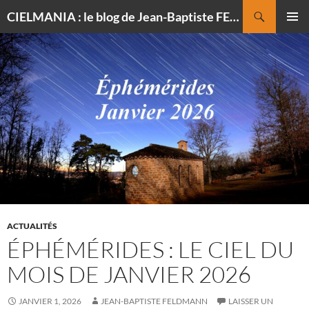
Recherche
CIELMANIA : le blog de Jean-Baptiste FELDMANN, photographe du ciel
ALLER
MENU
AU
PRINCI
CONTENU
ACTUALITÉS
ÉPHÉMÉRIDES : LE CIEL DU
MOIS DE JANVIER 2026
JANVIER 1, 2026
JEAN-BAPTISTE FELDMANN
LAISSER UN