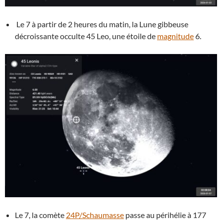
Le 7 à partir de 2 heures du matin, la Lune gibbeuse
décroissante occulte 45 Leo, une étoile de
magnitude
6.
Le 7, la comète
24P/Schaumasse
passe au périhélie à 177