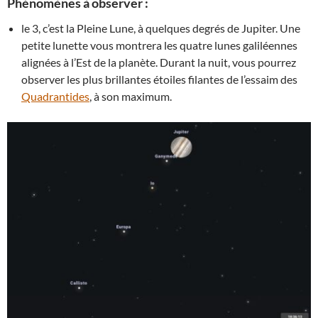
Phénomènes à observer :
le 3, c’est la Pleine Lune, à quelques degrés de Jupiter. Une
petite lunette vous montrera les quatre lunes galiléennes
alignées à l’Est de la planète. Durant la nuit, vous pourrez
observer les plus brillantes étoiles filantes de l’essaim des
Quadrantides
, à son maximum.