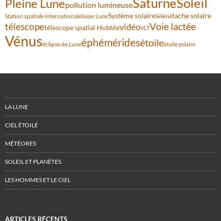
Saturne
Soleil
Pleine Lune
pollution lumineuse
Système solaire
tache solaire
Station spatiale internationale
Séléné
Super Lune
Voie lactée
télescope
vidéo
télescope spatial Hubble
VLT
Vénus
éphémérides
étoile
éclipse de Lune
étoile polaire
LA LUNE
CIEL ÉTOILÉ
MÉTÉORES
SOLEIL ET PLANÈTES
LES HOMMES ET LE CIEL
ARTICLES RÉCENTS