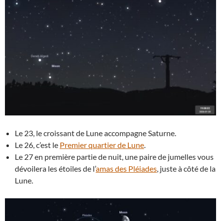
Le 23, le croissant de Lune accompagne Saturne.
Le 26, c’est le
Premier quartier de Lune
.
Le 27 en première partie de nuit, une paire de jumelles vous
dévoilera les étoiles de l’
amas des Pléiades
, juste à côté de la
Lune.