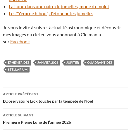
La Lune dans une paire de jumelles, mode d’emploi
Les “Yeux de hibou”, d’étonnantes jumelles
Je vous invite à suivre l’actualité astronomique et découvrir
mes images du ciel en vous abonnant à Cielmania
sur
Facebook
.
ÉPHÉMÉRIDES
JANVIER 2026
JUPITER
QUADRANTIDES
STELLARIUM
Navigation
ARTICLE PRÉCÉDENT
des
L’Observatoire Lick touché par la tempête de Noël
articles
ARTICLE SUIVANT
Première Pleine Lune de l’année 2026