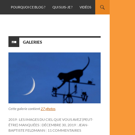
ALLER AU CONTENU
POURQUOI CE BLOG ?
QUI SUIS-JE ?
VIDÉOS
GALERIES
Cette galerie contient
27 photos
.
2019 : LES IMAGES DU CIEL QUE VOUS AVEZ (PEUT-
ÊTRE) MANQUÉES
DÉCEMBRE 30, 2019
JEAN-
BAPTISTE FELDMANN
11 COMMENTAIRES