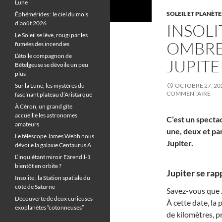
Lune
SOLEIL ET PLANÈTE
Éphémérides : le ciel du mois
d’août 2026
INSOLI
Le Soleil se lève, rougi par les
OMBRE
fumées des incendies
L’étoile compagnon de
JUPITE
Bételgeuse se dévoile un peu
plus
Sur la Lune, les mystères du
OCTOBRE 27, 20
COMMENTAIRE
fascinant plateau d’Aristarque
À Céron, un grand gîte
accueille les astronomes
C’est un spectac
amateurs
une, deux et par
Le télescope James Webb nous
Jupiter.
dévoile la galaxie Centaurus A
L’inquiétant miroir Eärendil-1
bientôt en orbite ?
Jupiter se rap
Insolite : la Station spatiale du
côté de Saturne
Savez-vous que Ju
Découverte de deux curieuses
À cette date, la
exoplanètes “cotonneuses”
de kilomètres, p