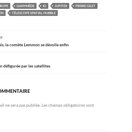
ROPE
GANYMÈDE
IO
JUPITER
PIERRE GILET
ÉEN
TÉLESCOPE SPATIAL HUBBLE
on
NT
ais, la comète Lemmon se dévoile enfin
défigurée par les satellites
COMMENTAIRE
il ne sera pas publiée.
Les champs obligatoires sont