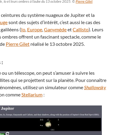
e, Io et leurs ombres à l’aube du 13 octobre 2025. ©
Pierre Gilet
es ceintures du système nuageux de Jupiter et la
ouge
sont des sujets d’intérêt, c’est aussi le cas des
 galiléens (
Io
,
Europe
,
Ganymède
et
Callisto
). Leurs
s ombres offrent un fascinant spectacle, comme le
 de
Pierre Gilet
réalisé le 13 octobre 2025.
 :
 ou un télescope, on peut s’amuser à suivre les
lites qui se projettent sur la planète. Pour connaître
phénomènes, utilisez un simulateur comme
Shallowsky
tion comme
Stellarium
: