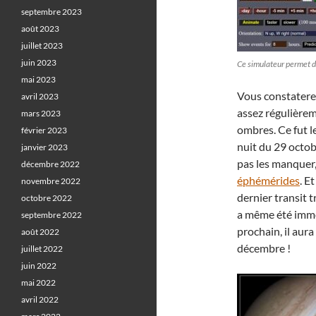
septembre 2023
août 2023
juillet 2023
juin 2023
Ce simulateur permet d
mai 2023
Vous constaterez
avril 2023
assez régulièrem
mars 2023
ombres. Ce fut le
février 2023
nuit du 29 octob
janvier 2023
pas les manquer,
décembre 2022
éphémérides
. E
novembre 2022
dernier transit t
octobre 2022
a même été immo
septembre 2022
prochain, il aura
août 2022
décembre !
juillet 2022
juin 2022
mai 2022
avril 2022