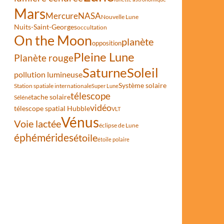
Mars
Mercure
NASA
Nouvelle Lune
Nuits-Saint-Georges
occultation
On the Moon
planète
opposition
Pleine Lune
Planète rouge
Saturne
Soleil
pollution lumineuse
Système solaire
Station spatiale internationale
Super Lune
télescope
tache solaire
Séléné
vidéo
télescope spatial Hubble
VLT
Vénus
Voie lactée
éclipse de Lune
éphémérides
étoile
étoile polaire