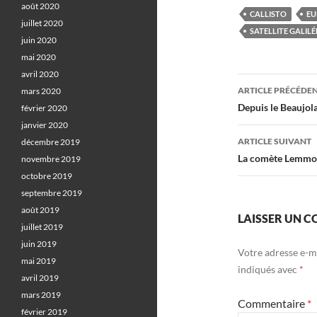
août 2020
CALLISTO
EU
juillet 2020
SATELLITE GALIL
juin 2020
mai 2020
avril 2020
Navigati
ARTICLE PRÉCÉDE
mars 2020
des
Depuis le Beaujol
février 2020
janvier 2020
articles
ARTICLE SUIVANT
décembre 2019
La comète Lemmon 
novembre 2019
octobre 2019
septembre 2019
août 2019
LAISSER UN 
juillet 2019
juin 2019
Votre adresse e-ma
mai 2019
indiqués avec
*
avril 2019
mars 2019
Commentaire
*
février 2019