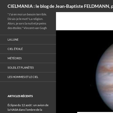
Recherche
CIELMANIA : le blog de Jean-Baptiste FELDMANN, p
"J'ai en moi un besoin terrible.
Dirais-je le mot? La religion.
Alors, je sors la nuit et je peins
des étoiles." Vincent van Gogh
LA LUNE
CIEL ÉTOILÉ
MÉTÉORES
SOLEIL ET PLANÈTES
LES HOMMES ET LE CIEL
ARTICLES RÉCENTS
Éclipse du 12 août : un avion de
la NASA dans l’ombre de la