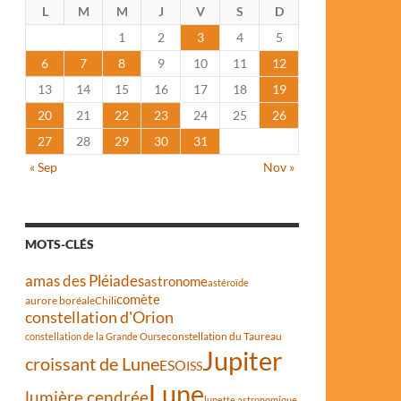
L
M
M
J
V
S
D
1
2
3
4
5
6
7
8
9
10
11
12
13
14
15
16
17
18
19
20
21
22
23
24
25
26
27
28
29
30
31
« Sep
Nov »
MOTS-CLÉS
amas des Pléiades
astronome
astéroïde
comète
aurore boréale
Chili
constellation d'Orion
constellation du Taureau
constellation de la Grande Ourse
Jupiter
croissant de Lune
ESO
ISS
Lune
lumière cendrée
lunette astronomique