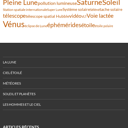
Saturne
Soleil
Pleine Lune
pollution lumineuse
Système solaire
tache solaire
Station spatiale internationale
Séléné
Super Lune
Voie lactée
télescope
vidéo
télescope spatial Hubble
VLT
Vénus
éphémérides
étoile
éclipse de Lune
étoile polaire
LA LUNE
CIEL ÉTOILÉ
MÉTÉORES
SOLEIL ET PLANÈTES
LES HOMMES ET LE CIEL
ARTICLES RÉCENTS