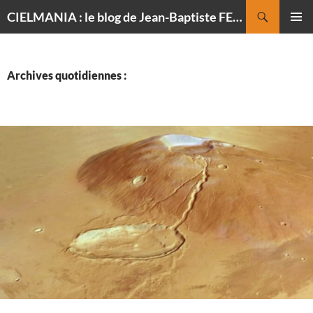
Recherche
CIELMANIA : le blog de Jean-Baptiste FELDMANN, photographe du ciel
ALLER
MENU
AU
PRINCI
CONTENU
Archives quotidiennes :