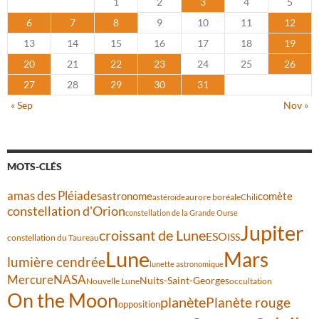
1
2
3
4
5
6
7
8
9
10
11
12
13
14
15
16
17
18
19
20
21
22
23
24
25
26
27
28
29
30
31
« Sep
Nov »
MOTS-CLÉS
amas des Pléiades
comète
astronome
aurore boréale
astéroïde
Chili
constellation d'Orion
constellation de la Grande Ourse
Jupiter
croissant de Lune
ESO
ISS
constellation du Taureau
Lune
Mars
lumière cendrée
lunette astronomique
Mercure
NASA
Nuits-Saint-Georges
Nouvelle Lune
occultation
On the Moon
planète
Planète rouge
opposition