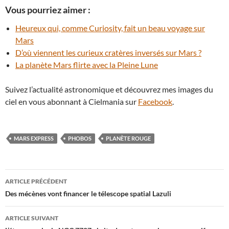
Vous pourriez aimer :
Heureux qui, comme Curiosity, fait un beau voyage sur
Mars
D’où viennent les curieux cratères inversés sur Mars ?
La planète Mars flirte avec la Pleine Lune
Suivez l’actualité astronomique et découvrez mes images du
ciel en vous abonnant à Cielmania sur
Facebook
.
MARS EXPRESS
PHOBOS
PLANÈTE ROUGE
Navigation
ARTICLE PRÉCÉDENT
des
Des mécènes vont financer le télescope spatial Lazuli
articles
ARTICLE SUIVANT