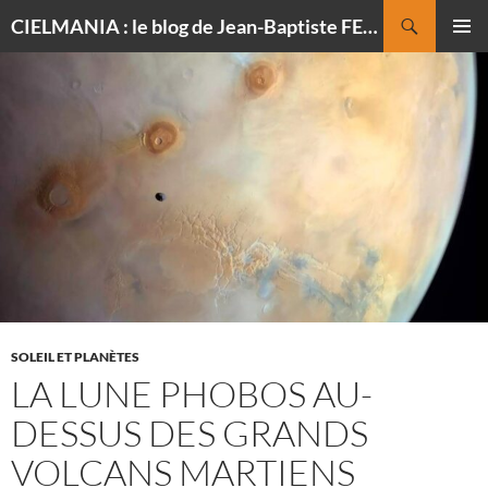
Recherche
CIELMANIA : le blog de Jean-Baptiste FELDMANN, photographe du ciel
ALLER
MENU
AU
PRINCI
CONTENU
SOLEIL ET PLANÈTES
LA LUNE PHOBOS AU-
DESSUS DES GRANDS
VOLCANS MARTIENS