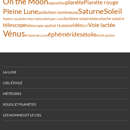
On the Moon
planète
Planète rouge
opposition
Saturne
Soleil
Pleine Lune
pollution lumineuse
Système solaire
tache solaire
Station spatiale internationale
Séléné
Super Lune
Voie lactée
télescope
vidéo
télescope spatial Hubble
VLT
Vénus
éphémérides
étoile
éclipse de Lune
étoile polaire
LA LUNE
CIEL ÉTOILÉ
MÉTÉORES
SOLEIL ET PLANÈTES
LES HOMMES ET LE CIEL