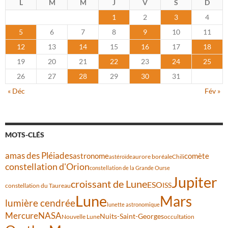
L
M
M
J
V
S
D
1
2
3
4
5
6
7
8
9
10
11
12
13
14
15
16
17
18
19
20
21
22
23
24
25
26
27
28
29
30
31
« Déc
Fév »
MOTS-CLÉS
amas des Pléiades
comète
astronome
aurore boréale
astéroïde
Chili
constellation d'Orion
constellation de la Grande Ourse
Jupiter
croissant de Lune
ESO
ISS
constellation du Taureau
Lune
Mars
lumière cendrée
lunette astronomique
Mercure
NASA
Nuits-Saint-Georges
Nouvelle Lune
occultation