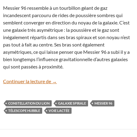
Messier 96 ressemble à un tourbillon géant de gaz
incandescent parcouru de rides de poussière sombres qui
semblent converger en direction du noyau de la galaxie. C’est
une galaxie très asymétrique : la poussière et le gaz sont
inégalement répartis dans ses bras spiraux et son noyau n’est
pas tout à fait au centre. Ses bras sont également
asymétriques, ce qui laisse penser que Messier 96 a subi il y a
bien longtemps l’influence gravitationnelle d’autres galaxies
qui sont passées à proximité.
La galaxie M 96, nouvelle cible du téles
Continuer la lecture de
→
CONSTELLATION DU LION
GALAXIE SPIRALE
MESSIER 96
TÉLESCOPE HUBBLE
VOIE LACTÉE