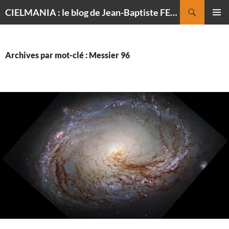
Recherche
CIELMANIA : le blog de Jean-Baptiste FELDMANN, photographe du ciel
ALLER
MENU
AU
PRINCI
CONTENU
Archives par mot-clé : Messier 96