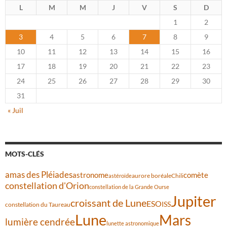
L
M
M
J
V
S
D
1
2
3
4
5
6
7
8
9
10
11
12
13
14
15
16
17
18
19
20
21
22
23
24
25
26
27
28
29
30
31
« Juil
MOTS-CLÉS
amas des Pléiades
comète
astronome
aurore boréale
astéroïde
Chili
constellation d'Orion
constellation de la Grande Ourse
Jupiter
croissant de Lune
ESO
ISS
constellation du Taureau
Lune
Mars
lumière cendrée
lunette astronomique