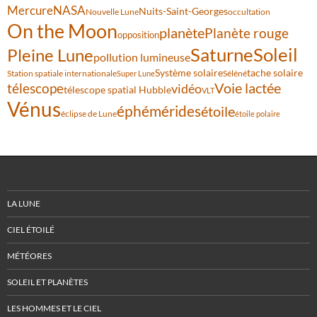
Mercure
NASA
Nuits-Saint-Georges
Nouvelle Lune
occultation
On the Moon
planète
Planète rouge
opposition
Saturne
Soleil
Pleine Lune
pollution lumineuse
Système solaire
tache solaire
Station spatiale internationale
Séléné
Super Lune
Voie lactée
télescope
vidéo
télescope spatial Hubble
VLT
Vénus
éphémérides
étoile
éclipse de Lune
étoile polaire
LA LUNE
CIEL ÉTOILÉ
MÉTÉORES
SOLEIL ET PLANÈTES
LES HOMMES ET LE CIEL