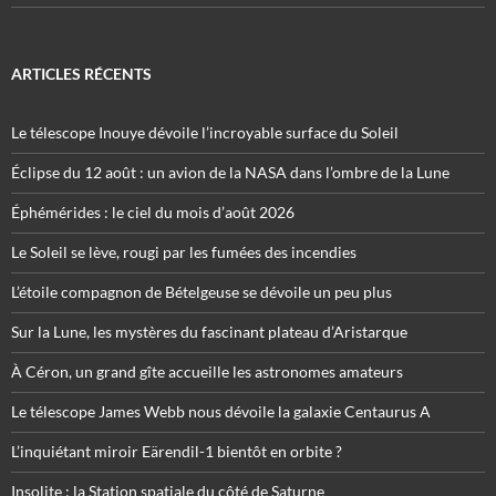
ARTICLES RÉCENTS
Le télescope Inouye dévoile l’incroyable surface du Soleil
Éclipse du 12 août : un avion de la NASA dans l’ombre de la Lune
Éphémérides : le ciel du mois d’août 2026
Le Soleil se lève, rougi par les fumées des incendies
L’étoile compagnon de Bételgeuse se dévoile un peu plus
Sur la Lune, les mystères du fascinant plateau d’Aristarque
À Céron, un grand gîte accueille les astronomes amateurs
Le télescope James Webb nous dévoile la galaxie Centaurus A
L’inquiétant miroir Eärendil-1 bientôt en orbite ?
Insolite : la Station spatiale du côté de Saturne