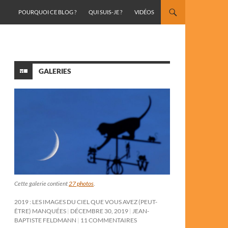
ALLER AU CONTENU
POURQUOI CE BLOG ?
QUI SUIS-JE ?
VIDÉOS
GALERIES
Cette galerie contient
27 photos
.
2019 : LES IMAGES DU CIEL QUE VOUS AVEZ (PEUT-
ÊTRE) MANQUÉES
DÉCEMBRE 30, 2019
JEAN-
BAPTISTE FELDMANN
11 COMMENTAIRES