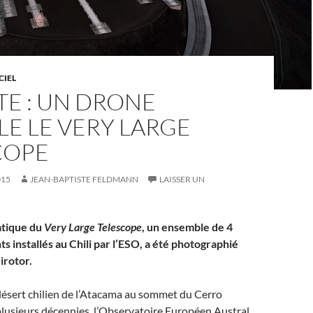
CIEL
TE : UN DRONE
E LE VERY LARGE
COPE
015
JEAN-BAPTISTE FELDMANN
LAISSER UN
atique du
Very Large Telescope
, un ensemble de 4
s installés au Chili par l’ESO, a été photographié
irotor.
 désert chilien de l’Atacama au sommet du Cerro
lusieurs décennies, l’Observatoire Européen Austral