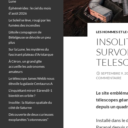
Lune
Éphémérides : le ciel du mois
d’août 2026
Le Soleil se lève, rougi par les
fumées des incendies
LES HOMMES ET LE 
L’étoile compagnon de
Bételgeuse se dévoile un peu
INSOLI
plus
SURVOL
Sur la Lune, les mystères du
fascinant plateau d’Aristarque
TELES
À Céron, un grand gîte
accueille les astronomes
amateurs
SEPTEMBRE 9, 2
COMMENTAIRE
Le télescope James Webb nous
dévoile la galaxie Centaurus A
L’inquiétant miroir Eärendil-1
Le site emblém
bientôt en orbite ?
télescopes géant
Insolite : la Station spatiale du
depuis un quadr
côté de Saturne
Découverte de deux curieuses
exoplanètes “cotonneuses”
Installé dans le
Paranal depuis p