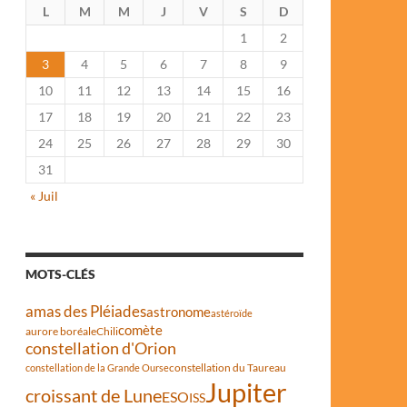
L
M
M
J
V
S
D
1
2
3
4
5
6
7
8
9
10
11
12
13
14
15
16
17
18
19
20
21
22
23
24
25
26
27
28
29
30
31
« Juil
MOTS-CLÉS
amas des Pléiades
astronome
astéroïde
comète
aurore boréale
Chili
constellation d'Orion
constellation du Taureau
constellation de la Grande Ourse
Jupiter
croissant de Lune
ESO
ISS