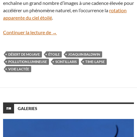
enchaîne un grand nombre d’images à une cadence élevée pour
accélérer un phénomène naturel, en l’occurrence la
rotation
apparente du ciel étoilé
.
En vidéo : Scintillaris, l’histoire d’un cueil
Continuer la lecture de
→
DÉSERT DE MOJAVE
ÉTOILE
JOAQUIN BALDWIN
POLLUTION LUMINEUSE
SCINTILLARIS
TIME-LAPSE
VOIE LACTÉE
GALERIES