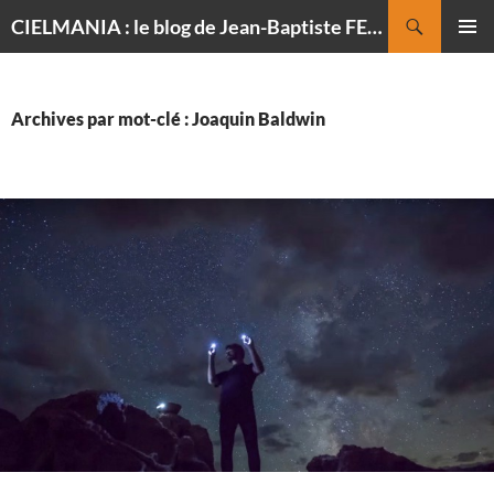
Recherche
CIELMANIA : le blog de Jean-Baptiste FELDMANN, photographe du ciel
ALLER
MENU
AU
PRINCI
CONTENU
Archives par mot-clé : Joaquin Baldwin