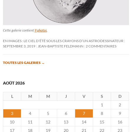
Cette galerie contient
9 photos
.
EN IMAGES : LE CIEL D’ÉTÉ SOUS LES CRAYONS D’UN ASTRODESSINATEUR
SEPTEMBRE 3, 2019
JEAN-BAPTISTE FELDMANN
2 COMMENTAIRES
TOUTES LES GALERIES
→
AOÛT 2026
L
M
M
J
V
S
D
1
2
3
4
5
6
7
8
9
10
11
12
13
14
15
16
17
18
19
20
21
22
23