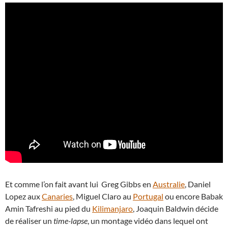
Et comme l’on fait avant lui Greg Gibbs en
Australie
, Daniel
Lopez aux
Canaries
, Miguel Claro au
Portugal
ou encore Babak
Amin Tafreshi au pied du
Kilimanjaro
, Joaquin Baldwin décide
de réaliser un
time-lapse
, un montage vidéo dans lequel ont