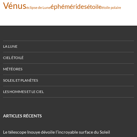
Vénus
éphémérides
étoile
éclipse de Lune
étoile polaire
LA LUNE
CIEL ÉTOILÉ
MÉTÉORES
SOLEIL ET PLANÈTES
LES HOMMES ET LE CIEL
ARTICLES RÉCENTS
Le télescope Inouye dévoile l’incroyable surface du Soleil