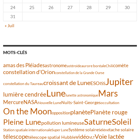
24
25
26
27
28
29
30
31
« Juil
MOTS-CLÉS
amas des Pléiades
comète
astronome
aurore boréale
astéroïde
Chili
constellation d'Orion
constellation de la Grande Ourse
Jupiter
croissant de Lune
ESO
ISS
constellation du Taureau
Lune
Mars
lumière cendrée
lunette astronomique
Mercure
NASA
Nuits-Saint-Georges
Nouvelle Lune
occultation
On the Moon
planète
Planète rouge
opposition
Saturne
Soleil
Pleine Lune
pollution lumineuse
Système solaire
tache solaire
Station spatiale internationale
Séléné
Super Lune
Voie lactée
télescope
vidéo
télescope spatial Hubble
VLT