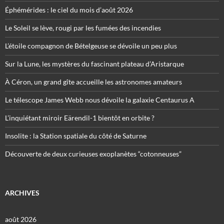
Éphémérides : le ciel du mois d’août 2026
Le Soleil se lève, rougi par les fumées des incendies
L’étoile compagnon de Bételgeuse se dévoile un peu plus
Sur la Lune, les mystères du fascinant plateau d’Aristarque
À Céron, un grand gîte accueille les astronomes amateurs
Le télescope James Webb nous dévoile la galaxie Centaurus A
L’inquiétant miroir Eärendil-1 bientôt en orbite ?
Insolite : la Station spatiale du côté de Saturne
Découverte de deux curieuses exoplanètes “cotonneuses”
ARCHIVES
août 2026