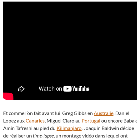
Et comme l’on fait avant lui Greg Gibbs en
Australie
, Daniel
Lopez aux
Canaries
, Miguel Claro au
Portugal
ou encore Babak
Amin Tafreshi au pied du
Kilimanjaro
, Joaquin Baldwin décide
de réaliser un
time-lapse
, un montage vidéo dans lequel ont