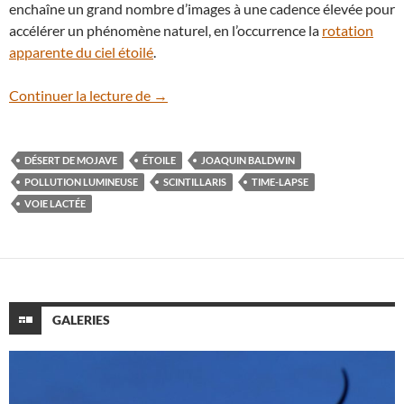
enchaîne un grand nombre d’images à une cadence élevée pour
accélérer un phénomène naturel, en l’occurrence la
rotation
apparente du ciel étoilé
.
En vidéo : Scintillaris, l’histoire d’un cueil
Continuer la lecture de
→
DÉSERT DE MOJAVE
ÉTOILE
JOAQUIN BALDWIN
POLLUTION LUMINEUSE
SCINTILLARIS
TIME-LAPSE
VOIE LACTÉE
GALERIES