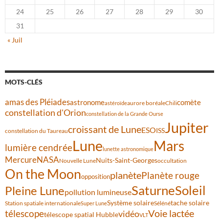
24
25
26
27
28
29
30
31
« Juil
MOTS-CLÉS
amas des Pléiades
comète
astronome
aurore boréale
astéroïde
Chili
constellation d'Orion
constellation de la Grande Ourse
Jupiter
croissant de Lune
ESO
ISS
constellation du Taureau
Lune
Mars
lumière cendrée
lunette astronomique
Mercure
NASA
Nuits-Saint-Georges
Nouvelle Lune
occultation
On the Moon
planète
Planète rouge
opposition
Saturne
Soleil
Pleine Lune
pollution lumineuse
Système solaire
tache solaire
Station spatiale internationale
Séléné
Super Lune
Voie lactée
télescope
vidéo
télescope spatial Hubble
VLT