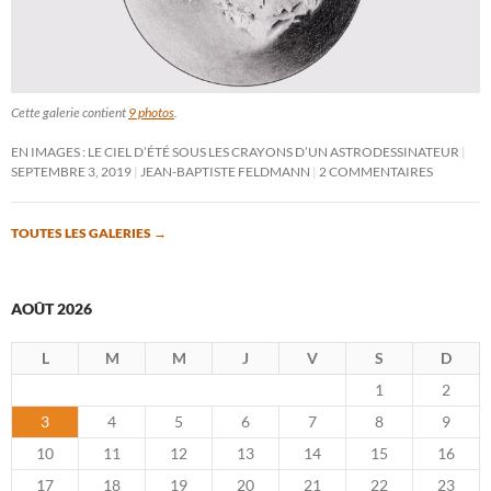
Cette galerie contient
9 photos
.
EN IMAGES : LE CIEL D’ÉTÉ SOUS LES CRAYONS D’UN ASTRODESSINATEUR
SEPTEMBRE 3, 2019
JEAN-BAPTISTE FELDMANN
2 COMMENTAIRES
TOUTES LES GALERIES
→
AOÛT 2026
L
M
M
J
V
S
D
1
2
3
4
5
6
7
8
9
10
11
12
13
14
15
16
17
18
19
20
21
22
23