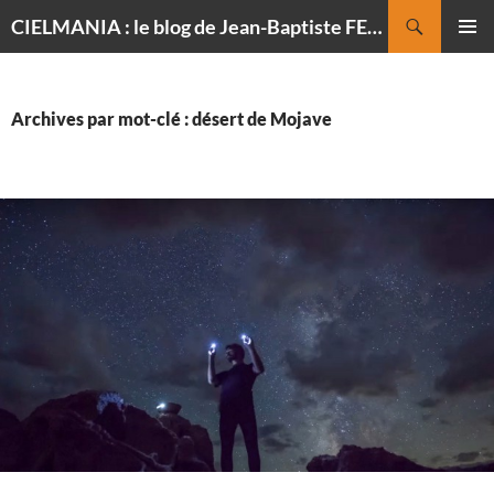
Recherche
CIELMANIA : le blog de Jean-Baptiste FELDMANN, photographe du ciel
ALLER
MENU
AU
PRINCI
CONTENU
Archives par mot-clé : désert de Mojave