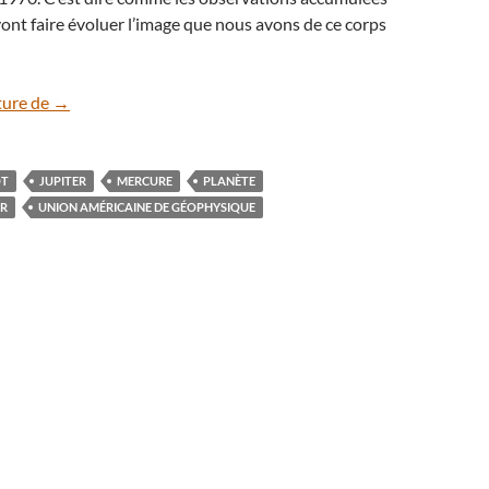
nt faire évoluer l’image que nous avons de ce corps
La planète Mercure tourne plus vite que prévu
ture de
→
OT
JUPITER
MERCURE
PLANÈTE
ER
UNION AMÉRICAINE DE GÉOPHYSIQUE