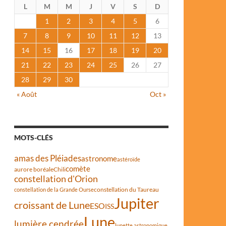
L
M
M
J
V
S
D
1
2
3
4
5
6
7
8
9
10
11
12
13
14
15
16
17
18
19
20
21
22
23
24
25
26
27
28
29
30
« Août
Oct »
MOTS-CLÉS
amas des Pléiades
astronome
astéroïde
comète
aurore boréale
Chili
constellation d'Orion
constellation du Taureau
constellation de la Grande Ourse
Jupiter
croissant de Lune
ESO
ISS
Lune
lumière cendrée
lunette astronomique