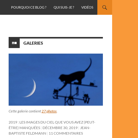
ALLER AU CONTENU
POURQUOI CE BLOG ?
QUI SUIS-JE ?
VIDÉOS
GALERIES
Cette galerie contient
27 photos
.
2019 : LES IMAGES DU CIEL QUE VOUS AVEZ (PEUT-
ÊTRE) MANQUÉES
DÉCEMBRE 30, 2019
JEAN-
BAPTISTE FELDMANN
11 COMMENTAIRES