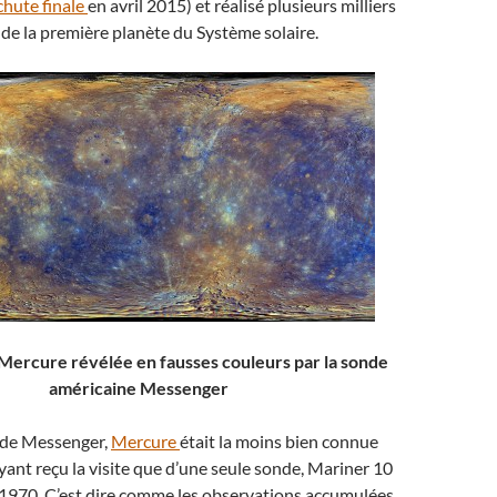
chute finale
en avril 2015) et réalisé plusieurs milliers
 de la première planète du Système solaire.
 Mercure révélée en fausses couleurs
par la sonde
américaine Messenger
e de Messenger,
Mercure
était la moins bien connue
ayant reçu la visite que d’une seule sonde, Mariner 10
 1970. C’est dire comme les observations accumulées