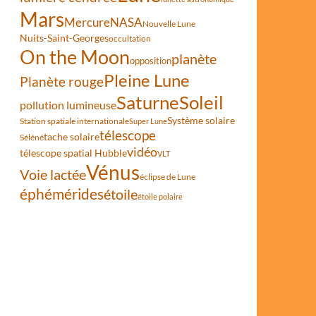
Mars
Mercure
NASA
Nouvelle Lune
Nuits-Saint-Georges
occultation
On the Moon
planète
opposition
Pleine Lune
Planète rouge
Saturne
Soleil
pollution lumineuse
Système solaire
Station spatiale internationale
Super Lune
télescope
tache solaire
Séléné
vidéo
télescope spatial Hubble
VLT
Vénus
Voie lactée
éclipse de Lune
éphémérides
étoile
étoile polaire