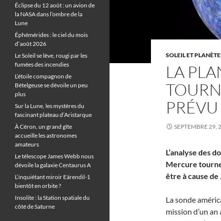
Éclipse du 12 août : un avion de
la NASA dans l’ombre de la
Lune
Éphémérides : le ciel du mois
d’août 2026
SOLEIL ET PLANÈTE
Le Soleil se lève, rougi par les
fumées des incendies
LA PL
L’étoile compagnon de
TOURNE
Bételgeuse se dévoile un peu
plus
PRÉVU
Sur la Lune, les mystères du
fascinant plateau d’Aristarque
À Céron, un grand gîte
SEPTEMBRE 29, 
accueille les astronomes
amateurs
L’analyse des d
Le télescope James Webb nous
Mercure tourne 
dévoile la galaxie Centaurus A
être à cause de 
L’inquiétant miroir Eärendil-1
bientôt en orbite ?
Insolite : la Station spatiale du
La sonde améri
côté de Saturne
mission d’un an