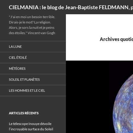
Recherche
CIELMANIA : le blog de Jean-Baptiste FELDMANN, p
"J'ai en moi un besoin terrible.
Dirais-je le mot? La religion.
Alors, je sors la nuit et je peins
des étoiles." Vincent van Gogh
Archives quotid
LA LUNE
CIEL ÉTOILÉ
MÉTÉORES
SOLEIL ET PLANÈTES
LES HOMMES ET LE CIEL
ARTICLES RÉCENTS
Le télescope Inouye dévoile
l’incroyable surface du Soleil