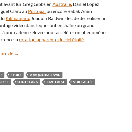
it avant lui Greg Gibbs en
Australie
, Daniel Lopez
iguel Claro au
Portugal
ou encore Babak Amin
 du
Kilimanjaro
, Joaquin Baldwin décide de réaliser un
ontage vidéo dans lequel ont enchaîne un grand
 à une cadence élevée pour accélérer un phénomène
urrence la
rotation apparente du ciel étoilé
.
En vidéo : Scintillaris, l’histoire d’un cueilleur d’étoiles
ture de
→
VE
ÉTOILE
JOAQUIN BALDWIN
NEUSE
SCINTILLARIS
TIME-LAPSE
VOIE LACTÉE