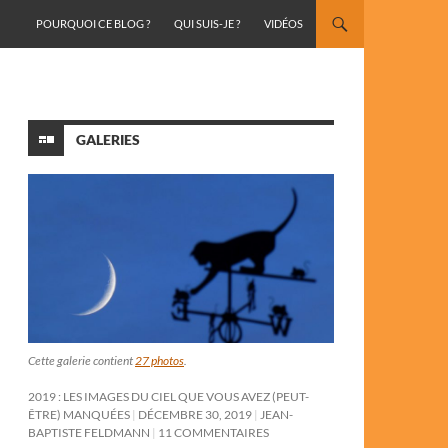
ALLER AU CONTENU
POURQUOI CE BLOG ?
QUI SUIS-JE ?
VIDÉOS
GALERIES
Cette galerie contient
27 photos
.
2019 : LES IMAGES DU CIEL QUE VOUS AVEZ (PEUT-
ÊTRE) MANQUÉES
DÉCEMBRE 30, 2019
JEAN-
BAPTISTE FELDMANN
11 COMMENTAIRES