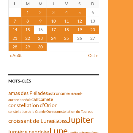
L
M
M
J
V
S
D
1
2
3
4
5
6
7
8
9
10
11
12
13
14
15
16
17
18
19
20
21
22
23
24
25
26
27
28
29
30
« Août
Oct »
MOTS-CLÉS
amas des Pléiades
astronome
astéroïde
comète
aurore boréale
Chili
constellation d'Orion
constellation du Taureau
constellation de la Grande Ourse
Jupiter
croissant de Lune
ESO
ISS
Lune
lumière cendrée
lunette astronomique