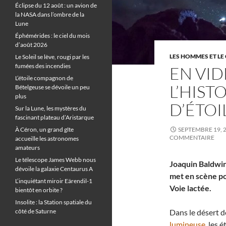
Éclipse du 12 août : un avion de
la NASA dans l’ombre de la
Lune
Éphémérides : le ciel du mois
d’août 2026
LES HOMMES ET LE 
Le Soleil se lève, rougi par les
fumées des incendies
EN VID
L’étoile compagnon de
L’HIST
Bételgeuse se dévoile un peu
plus
D’ÉTOI
Sur la Lune, les mystères du
fascinant plateau d’Aristarque
À Céron, un grand gîte
SEPTEMBRE 19, 
COMMENTAIRE
accueille les astronomes
amateurs
Le télescope James Webb nous
Joaquin Baldwin 
dévoile la galaxie Centaurus A
met en scène pour
L’inquiétant miroir Eärendil-1
Voie lactée.
bientôt en orbite ?
Insolite : la Station spatiale du
côté de Saturne
Dans le désert 
lumineuse
, les 