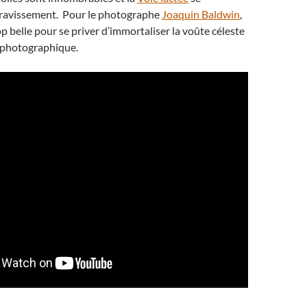
ravissement. Pour le photographe
Joaquin Baldwin
,
op belle pour se priver d’immortaliser la voûte céleste
r photographique.