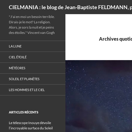
Recherche
CIELMANIA : le blog de Jean-Baptiste FELDMANN, p
"J'ai en moi un besoin terrible.
Dirais-je le mot? La religion.
Alors, je sors la nuit et je peins
des étoiles." Vincent van Gogh
Archives quotid
LA LUNE
CIEL ÉTOILÉ
MÉTÉORES
SOLEIL ET PLANÈTES
LES HOMMES ET LE CIEL
ARTICLES RÉCENTS
Le télescope Inouye dévoile
l’incroyable surface du Soleil