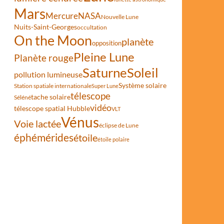
Mars
Mercure
NASA
Nouvelle Lune
Nuits-Saint-Georges
occultation
On the Moon
planète
opposition
Pleine Lune
Planète rouge
Saturne
Soleil
pollution lumineuse
Système solaire
Station spatiale internationale
Super Lune
télescope
tache solaire
Séléné
vidéo
télescope spatial Hubble
VLT
Vénus
Voie lactée
éclipse de Lune
éphémérides
étoile
étoile polaire