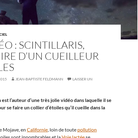
CIEL
ÉO : SCINTILLARIS,
OIRE D’UN CUEILLEUR
LES
2015
JEAN-BAPTISTE FELDMANN
LAISSER UN
est l’auteur d’une très jolie vidéo dans laquelle il se
 se faire un collier d’étoiles qu’il cueille dans la
de Mojave, en
Californie
, loin de toute
pollution
étoiles sont innombrables et la
Voie lactée
se