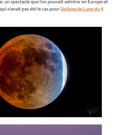
e, un spectacle que l’on pouvait admirer en Europe et
qui n’avait pas été le cas pour
l’éclipse de Lune du 4