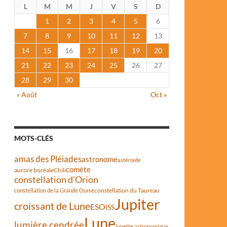
L
M
M
J
V
S
D
1
2
3
4
5
6
7
8
9
10
11
12
13
14
15
16
17
18
19
20
21
22
23
24
25
26
27
28
29
30
« Août
Oct »
MOTS-CLÉS
amas des Pléiades
astronome
astéroïde
comète
aurore boréale
Chili
constellation d'Orion
constellation du Taureau
constellation de la Grande Ourse
Jupiter
croissant de Lune
ESO
ISS
Lune
lumière cendrée
lunette astronomique