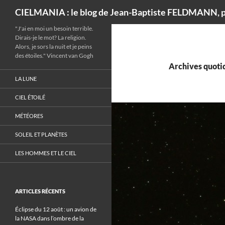
Recherche
CIELMANIA : le blog de Jean-Baptiste FELDMANN, p
"J'ai en moi un besoin terrible.
Dirais-je le mot? La religion.
Alors, je sors la nuit et je peins
des étoiles." Vincent van Gogh
Archives quotid
LA LUNE
CIEL ÉTOILÉ
MÉTÉORES
SOLEIL ET PLANÈTES
LES HOMMES ET LE CIEL
ARTICLES RÉCENTS
Éclipse du 12 août : un avion de
la NASA dans l’ombre de la