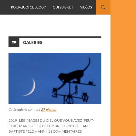
ALLER AU CONTENU
POURQUOI CE BLOG ?
QUI SUIS-JE ?
VIDÉOS
GALERIES
Cette galerie contient
27 photos
.
2019 : LES IMAGES DU CIEL QUE VOUS AVEZ (PEUT-
ÊTRE) MANQUÉES
DÉCEMBRE 30, 2019
JEAN-
BAPTISTE FELDMANN
11 COMMENTAIRES