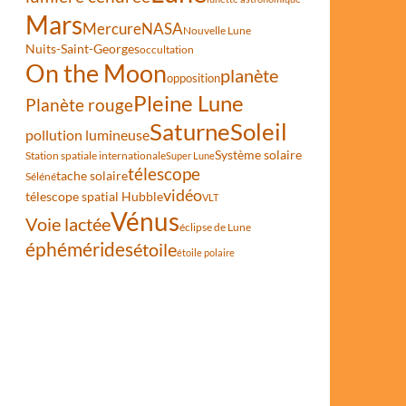
Mars
Mercure
NASA
Nouvelle Lune
Nuits-Saint-Georges
occultation
On the Moon
planète
opposition
Pleine Lune
Planète rouge
Saturne
Soleil
pollution lumineuse
Système solaire
Station spatiale internationale
Super Lune
télescope
tache solaire
Séléné
vidéo
télescope spatial Hubble
VLT
Vénus
Voie lactée
éclipse de Lune
éphémérides
étoile
étoile polaire