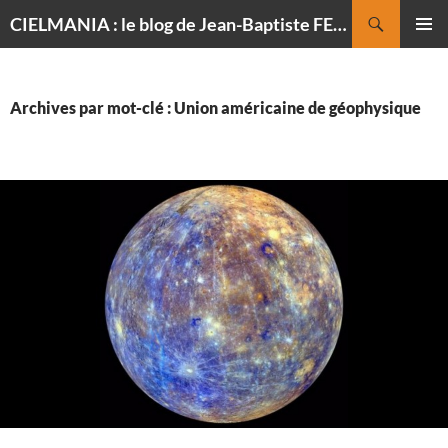
Recherche
CIELMANIA : le blog de Jean-Baptiste FELDMANN, photographe du ciel
ALLER
MENU
AU
PRINCI
CONTENU
Archives par mot-clé : Union américaine de géophysique