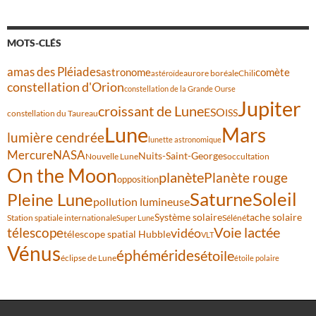
MOTS-CLÉS
amas des Pléiades
comète
astronome
aurore boréale
astéroïde
Chili
constellation d'Orion
constellation de la Grande Ourse
Jupiter
croissant de Lune
ESO
ISS
constellation du Taureau
Lune
Mars
lumière cendrée
lunette astronomique
Mercure
NASA
Nuits-Saint-Georges
Nouvelle Lune
occultation
On the Moon
planète
Planète rouge
opposition
Saturne
Soleil
Pleine Lune
pollution lumineuse
Système solaire
tache solaire
Station spatiale internationale
Séléné
Super Lune
Voie lactée
télescope
vidéo
télescope spatial Hubble
VLT
Vénus
éphémérides
étoile
éclipse de Lune
étoile polaire