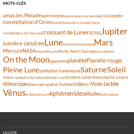
MOTS-CLÉS
amas des Pléiades
comète
astronome
aurore boréale
astéroïde
Chili
constellation d'Orion
constellation de la Grande Ourse
Jupiter
croissant de Lune
ESO
ISS
constellation du Taureau
Lune
Mars
lumière cendrée
lunette astronomique
Mercure
NASA
Nuits-Saint-Georges
Nouvelle Lune
occultation
On the Moon
planète
Planète rouge
opposition
Saturne
Soleil
Pleine Lune
pollution lumineuse
Système solaire
tache solaire
Station spatiale internationale
Séléné
Super Lune
Voie lactée
télescope
vidéo
télescope spatial Hubble
VLT
Vénus
éphémérides
étoile
éclipse de Lune
étoile polaire
LA LUNE