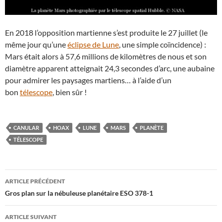
En 2018 l’opposition martienne s’est produite le 27 juillet (le
même jour qu’une
éclipse de Lune
, une simple coïncidence) :
Mars était alors à 57,6 millions de kilomètres de nous et son
diamètre apparent atteignait 24,3 secondes d’arc, une aubaine
pour admirer les paysages martiens… à l’aide d’un
bon
télescope
, bien sûr !
CANULAR
HOAX
LUNE
MARS
PLANÈTE
TÉLESCOPE
Navigation
ARTICLE PRÉCÉDENT
des
Gros plan sur la nébuleuse planétaire ESO 378-1
articles
ARTICLE SUIVANT