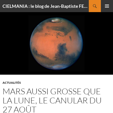
Recherche
CIELMANIA : le blog de Jean-Baptiste FELDMANN, photographe du ciel
ALLER
MENU
AU
PRINCI
CONTENU
ACTUALITÉS
MARS AUSSI GROSSE QUE
LA LUNE, LE CANULAR DU
27 AOÛT