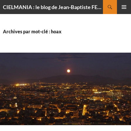
Recherche
CIELMANIA : le blog de Jean-Baptiste FELDMANN, photographe du ciel
ALLER
MENU
AU
PRINCI
CONTENU
Archives par mot-clé : hoax