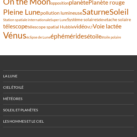
On the Moon
planète
Planète rouge
opposition
Saturne
Soleil
Pleine Lune
pollution lumineuse
Système solaire
tache solaire
Station spatiale internationale
Séléné
Super Lune
Voie lactée
télescope
vidéo
télescope spatial Hubble
VLT
Vénus
éphémérides
étoile
éclipse de Lune
étoile polaire
LA LUNE
CIEL ÉTOILÉ
MÉTÉORES
SOLEIL ET PLANÈTES
LES HOMMES ET LE CIEL