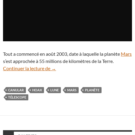
Tout a commencé en août 2003, date à laquelle la planète
Mars
s’est approchée à 55 millions de kilomètres de la Terre.
Mars aussi grosse que la Lune, le canular
Continuer la lecture de
→
CANULAR
HOAX
LUNE
MARS
PLANÈTE
TÉLESCOPE