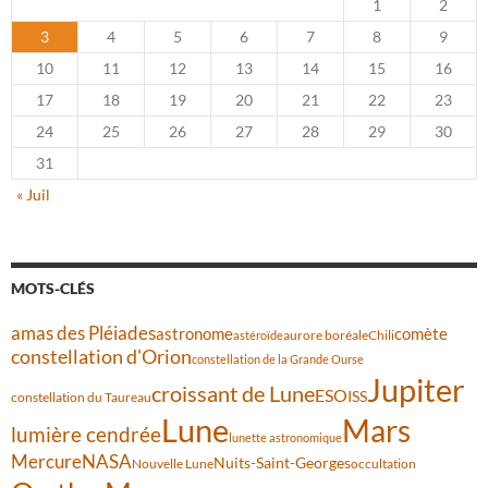
1
2
3
4
5
6
7
8
9
10
11
12
13
14
15
16
17
18
19
20
21
22
23
24
25
26
27
28
29
30
31
« Juil
MOTS-CLÉS
amas des Pléiades
comète
astronome
aurore boréale
astéroïde
Chili
constellation d'Orion
constellation de la Grande Ourse
Jupiter
croissant de Lune
ESO
ISS
constellation du Taureau
Lune
Mars
lumière cendrée
lunette astronomique
Mercure
NASA
Nuits-Saint-Georges
Nouvelle Lune
occultation