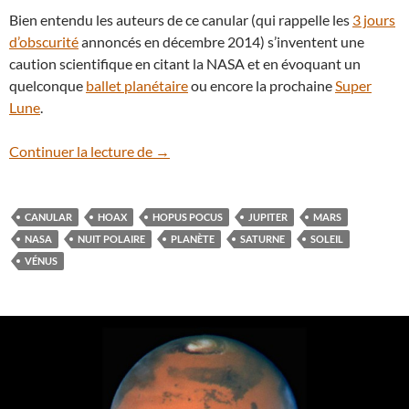
Bien entendu les auteurs de ce canular (qui rappelle les
3 jours
d’obscurité
annoncés en décembre 2014) s’inventent une
caution scientifique en citant la NASA et en évoquant un
quelconque
ballet planétaire
ou encore la prochaine
Super
Lune
.
Canular : la Terre plongée dans l’obscur
Continuer la lecture de
→
CANULAR
HOAX
HOPUS POCUS
JUPITER
MARS
NASA
NUIT POLAIRE
PLANÈTE
SATURNE
SOLEIL
VÉNUS