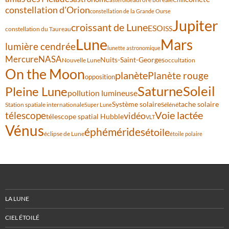
constellation d'Orion
constellation de la Grande Ourse
Jupiter
croissant de Lune
ESO
ISS
constellation du Taureau
Lune
Mars
lumière cendrée
lunette astronomique
Mercure
NASA
Nuits-Saint-Georges
Nouvelle Lune
occultation
On the Moon
planète
Planète rouge
opposition
Saturne
Soleil
Pleine Lune
pollution lumineuse
Système solaire
tache solaire
Station spatiale internationale
Séléné
Super Lune
Voie lactée
télescope
vidéo
télescope spatial Hubble
VLT
Vénus
éphémérides
étoile
éclipse de Lune
étoile polaire
LA LUNE
CIEL ÉTOILÉ