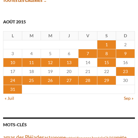
TOUTES LES GALERIES
→
AOÛT 2015
L
M
M
J
V
S
D
1
2
3
4
5
6
7
8
9
10
11
12
13
14
15
16
17
18
19
20
21
22
23
24
25
26
27
28
29
30
31
« Juil
Sep »
MOTS-CLÉS
amas des Pléiades
comète
astronome
aurore boréale
astéroïde
Chili