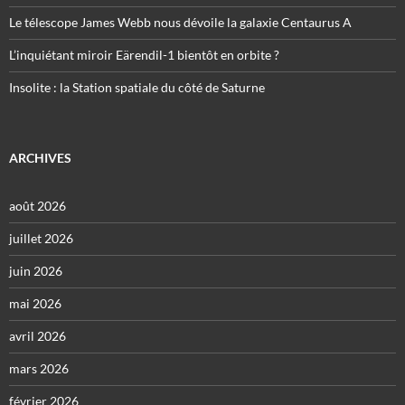
Le télescope James Webb nous dévoile la galaxie Centaurus A
L’inquiétant miroir Eärendil-1 bientôt en orbite ?
Insolite : la Station spatiale du côté de Saturne
ARCHIVES
août 2026
juillet 2026
juin 2026
mai 2026
avril 2026
mars 2026
février 2026