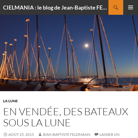
Recherche
CIELMANIA : le blog de Jean-Baptiste FELDMANN, photographe du ciel
ALLER
MENU
AU
PRINCI
CONTENU
LA LUNE
EN VENDÉE, DES BATEAUX
SOUS LA LUNE
AOÛT 25, 2015
JEAN-BAPTISTE FELDMANN
LAISSER UN