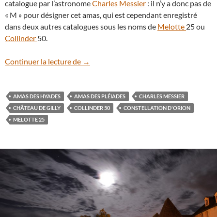
catalogue par l’astronome
Charles Messier
: il n’y a donc pas de
« M » pour désigner cet amas, qui est cependant enregistré
dans deux autres catalogues sous les noms de
Melotte
25 ou
Collinder
50.
Lundi 14 mars : la Lune passe devant l’a
Continuer la lecture de
→
AMAS DES HYADES
AMAS DES PLÉIADES
CHARLES MESSIER
CHÂTEAU DE GILLY
COLLINDER 50
CONSTELLATION D'ORION
MELOTTE 25