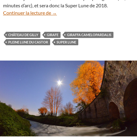
minutes d’arc), et sera donc la Super Lune de 2018.
La Super Lune du 3 décembre et la giraf
Continuer la lecture de
→
CHÂTEAU DE GILLY
GIRAFE
GIRAFFA CAMELOPARDALIS
PLEINE LUNE DU CASTOR
SUPER LUNE