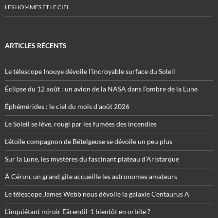
LES HOMMES ET LE CIEL
ARTICLES RÉCENTS
Le télescope Inouye dévoile l’incroyable surface du Soleil
Éclipse du 12 août : un avion de la NASA dans l’ombre de la Lune
Éphémérides : le ciel du mois d’août 2026
Le Soleil se lève, rougi par les fumées des incendies
L’étoile compagnon de Bételgeuse se dévoile un peu plus
Sur la Lune, les mystères du fascinant plateau d’Aristarque
À Céron, un grand gîte accueille les astronomes amateurs
Le télescope James Webb nous dévoile la galaxie Centaurus A
L’inquiétant miroir Eärendil-1 bientôt en orbite ?