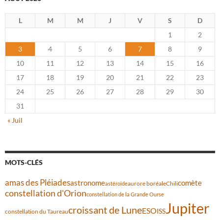
L
M
M
J
V
S
D
1
2
3
4
5
6
7
8
9
10
11
12
13
14
15
16
17
18
19
20
21
22
23
24
25
26
27
28
29
30
31
« Juil
MOTS-CLÉS
amas des Pléiades
comète
astronome
aurore boréale
astéroïde
Chili
constellation d'Orion
constellation de la Grande Ourse
Jupiter
croissant de Lune
ESO
ISS
constellation du Taureau