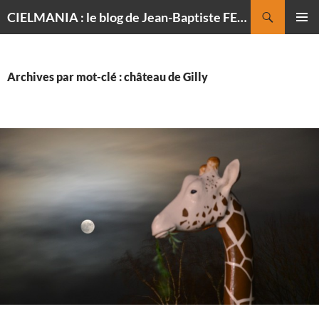
Recherche
CIELMANIA : le blog de Jean-Baptiste FELDMANN, photographe du ciel
ALLER
MENU
AU
PRINCI
CONTENU
Archives par mot-clé : château de Gilly