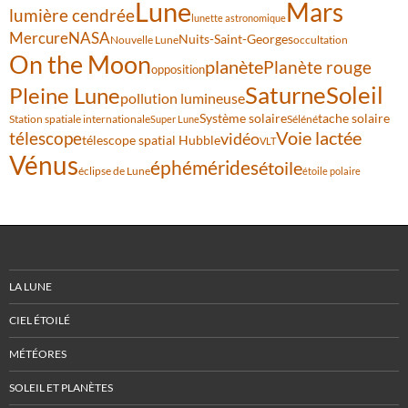
Lune
Mars
lumière cendrée
lunette astronomique
Mercure
NASA
Nuits-Saint-Georges
Nouvelle Lune
occultation
On the Moon
planète
Planète rouge
opposition
Saturne
Soleil
Pleine Lune
pollution lumineuse
Système solaire
tache solaire
Station spatiale internationale
Séléné
Super Lune
Voie lactée
télescope
vidéo
télescope spatial Hubble
VLT
Vénus
éphémérides
étoile
éclipse de Lune
étoile polaire
LA LUNE
CIEL ÉTOILÉ
MÉTÉORES
SOLEIL ET PLANÈTES