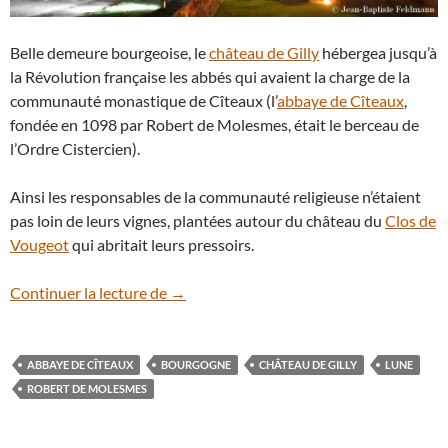
Belle demeure bourgeoise, le
château de Gilly
hébergea jusqu’à
la Révolution française les abbés qui avaient la charge de la
communauté monastique de Cîteaux (l’
abbaye de Cîteaux
,
fondée en 1098 par Robert de Molesmes, était le berceau de
l’Ordre Cistercien).
Ainsi les responsables de la communauté religieuse n’étaient
pas loin de leurs vignes, plantées autour du château du
Clos de
Vougeot
qui abritait leurs pressoirs.
La Lune dans les nuages au-dessus du ch
Continuer la lecture de
→
ABBAYE DE CÎTEAUX
BOURGOGNE
CHÂTEAU DE GILLY
LUNE
ROBERT DE MOLESMES