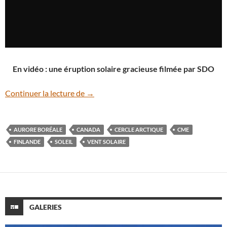
En vidéo : une éruption solaire gracieuse filmée par SDO
Festival d’aurores boréales depuis quelq
Continuer la lecture de
→
AURORE BORÉALE
CANADA
CERCLE ARCTIQUE
CME
FINLANDE
SOLEIL
VENT SOLAIRE
GALERIES