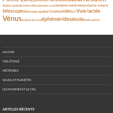
Système solaire
tache solaire
Station spatiale internationale
Séléné
Super Lune
Voie lactée
télescope
vidéo
télescope spatial Hubble
VLT
Vénus
éphémérides
étoile
éclipse de Lune
étoile polaire
LA LUNE
CIEL ÉTOILÉ
MÉTÉORES
SOLEIL ET PLANÈTES
LES HOMMES ET LE CIEL
ARTICLES RÉCENTS