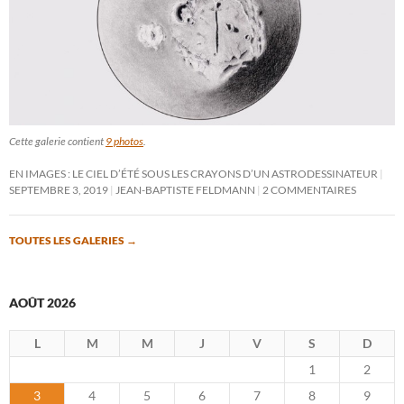
Cette galerie contient
9 photos
.
EN IMAGES : LE CIEL D’ÉTÉ SOUS LES CRAYONS D’UN ASTRODESSINATEUR
SEPTEMBRE 3, 2019
JEAN-BAPTISTE FELDMANN
2 COMMENTAIRES
TOUTES LES GALERIES
→
AOÛT 2026
L
M
M
J
V
S
D
1
2
3
4
5
6
7
8
9