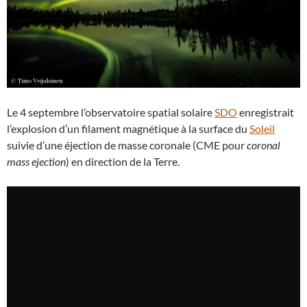
Le 4 septembre l’observatoire spatial solaire
SDO
enregistrait
l’explosion d’un filament magnétique à la surface du
Soleil
suivie d’une éjection de masse coronale (CME pour
coronal
mass ejection
) en direction de la Terre.