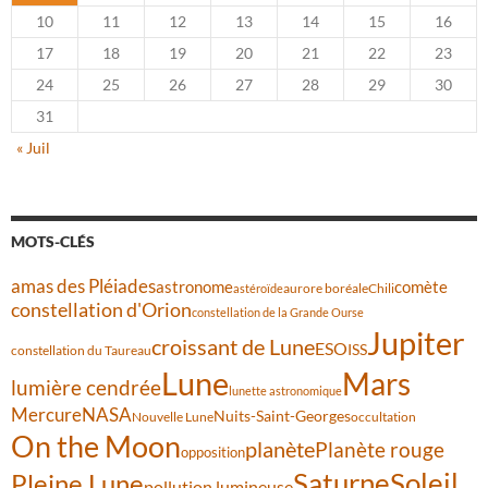
10
11
12
13
14
15
16
17
18
19
20
21
22
23
24
25
26
27
28
29
30
31
« Juil
MOTS-CLÉS
amas des Pléiades
comète
astronome
aurore boréale
astéroïde
Chili
constellation d'Orion
constellation de la Grande Ourse
Jupiter
croissant de Lune
ESO
ISS
constellation du Taureau
Lune
Mars
lumière cendrée
lunette astronomique
Mercure
NASA
Nuits-Saint-Georges
Nouvelle Lune
occultation
On the Moon
planète
Planète rouge
opposition
Saturne
Soleil
Pleine Lune
pollution lumineuse