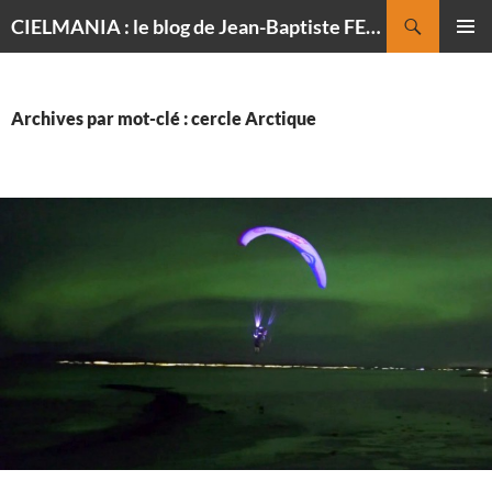
Recherche
CIELMANIA : le blog de Jean-Baptiste FELDMANN, photographe du ciel
ALLER
MENU
AU
PRINCI
CONTENU
Archives par mot-clé : cercle Arctique