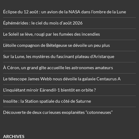
Éclipse du 12 août : un avion de la NASA dans l’ombre de la Lune
Éphémérides : le ciel du mois d’août 2026
Le Soleil se lève, rougi par les fumées des incendies
L’étoile compagnon de Bételgeuse se dévoile un peu plus
Sur la Lune, les mystères du fascinant plateau d’Aristarque
À Céron, un grand gîte accueille les astronomes amateurs
Le télescope James Webb nous dévoile la galaxie Centaurus A
L’inquiétant miroir Eärendil-1 bientôt en orbite ?
Insolite : la Station spatiale du côté de Saturne
Découverte de deux curieuses exoplanètes “cotonneuses”
ARCHIVES