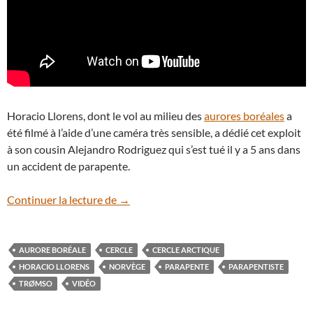
Horacio Llorens, dont le vol au milieu des
aurores boréales
a
été filmé à l’aide d’une caméra très sensible, a dédié cet exploit
à son cousin Alejandro Rodriguez qui s’est tué il y a 5 ans dans
un accident de parapente.
En vidéo : un parapentiste danse avec le
Continuer la lecture de
→
AURORE BORÉALE
CERCLE
CERCLE ARCTIQUE
HORACIO LLORENS
NORVÈGE
PARAPENTE
PARAPENTISTE
TRØMSO
VIDÉO