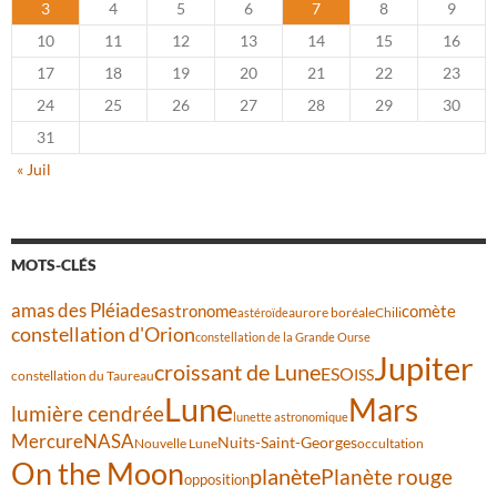
3
4
5
6
7
8
9
10
11
12
13
14
15
16
17
18
19
20
21
22
23
24
25
26
27
28
29
30
31
« Juil
MOTS-CLÉS
amas des Pléiades
comète
astronome
aurore boréale
astéroïde
Chili
constellation d'Orion
constellation de la Grande Ourse
Jupiter
croissant de Lune
ESO
ISS
constellation du Taureau
Lune
Mars
lumière cendrée
lunette astronomique
Mercure
NASA
Nuits-Saint-Georges
Nouvelle Lune
occultation
On the Moon
planète
Planète rouge
opposition