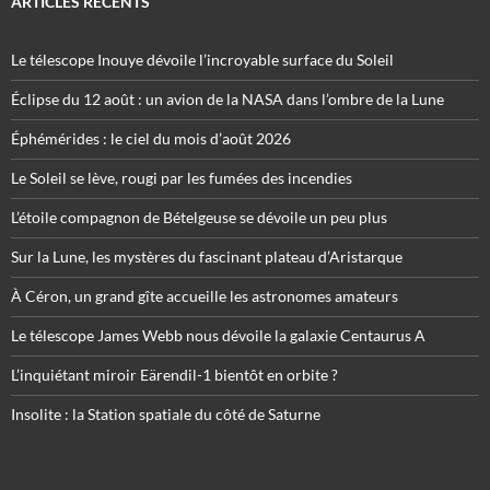
ARTICLES RÉCENTS
Le télescope Inouye dévoile l’incroyable surface du Soleil
Éclipse du 12 août : un avion de la NASA dans l’ombre de la Lune
Éphémérides : le ciel du mois d’août 2026
Le Soleil se lève, rougi par les fumées des incendies
L’étoile compagnon de Bételgeuse se dévoile un peu plus
Sur la Lune, les mystères du fascinant plateau d’Aristarque
À Céron, un grand gîte accueille les astronomes amateurs
Le télescope James Webb nous dévoile la galaxie Centaurus A
L’inquiétant miroir Eärendil-1 bientôt en orbite ?
Insolite : la Station spatiale du côté de Saturne