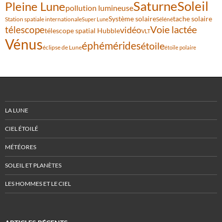
Saturne
Soleil
Pleine Lune
pollution lumineuse
Système solaire
tache solaire
Station spatiale internationale
Séléné
Super Lune
Voie lactée
télescope
vidéo
télescope spatial Hubble
VLT
Vénus
éphémérides
étoile
éclipse de Lune
étoile polaire
LA LUNE
CIEL ÉTOILÉ
MÉTÉORES
SOLEIL ET PLANÈTES
LES HOMMES ET LE CIEL