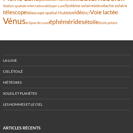
Système solaire
tache solaire
Station spatiale internationale
Séléné
Super Lune
Voie lactée
télescope
vidéo
télescope spatial Hubble
VLT
Vénus
éphémérides
étoile
éclipse de Lune
étoile polaire
LA LUNE
CIEL ÉTOILÉ
MÉTÉORES
SOLEIL ET PLANÈTES
LES HOMMES ET LE CIEL
ARTICLES RÉCENTS