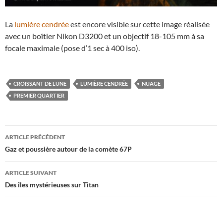
La
lumière cendrée
est encore visible sur cette image réalisée
avec un boîtier Nikon D3200 et un objectif 18-105 mm à sa
focale maximale (pose d’1 sec à 400 iso).
CROISSANT DE LUNE
LUMIÈRE CENDRÉE
NUAGE
PREMIER QUARTIER
Navigation
ARTICLE PRÉCÉDENT
des
Gaz et poussière autour de la comète 67P
articles
ARTICLE SUIVANT
Des îles mystérieuses sur Titan