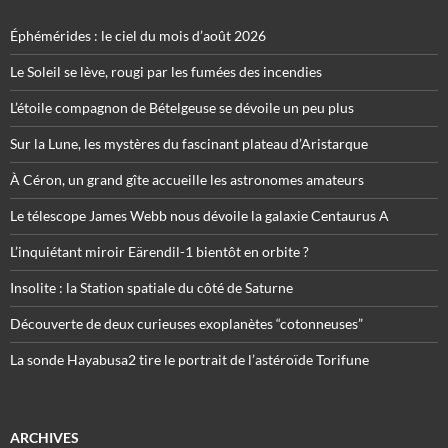
Éphémérides : le ciel du mois d’août 2026
Le Soleil se lève, rougi par les fumées des incendies
L’étoile compagnon de Bételgeuse se dévoile un peu plus
Sur la Lune, les mystères du fascinant plateau d’Aristarque
À Céron, un grand gîte accueille les astronomes amateurs
Le télescope James Webb nous dévoile la galaxie Centaurus A
L’inquiétant miroir Eärendil-1 bientôt en orbite ?
Insolite : la Station spatiale du côté de Saturne
Découverte de deux curieuses exoplanètes “cotonneuses”
La sonde Hayabusa2 tire le portrait de l’astéroïde Torifune
ARCHIVES