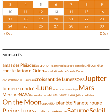
3
4
5
6
7
8
9
10
11
12
13
14
15
16
17
18
19
20
21
22
23
24
25
26
27
28
29
30
« Oct
Déc »
MOTS-CLÉS
amas des Pléiades
comète
astronome
aurore boréale
astéroïde
Chili
constellation d'Orion
constellation de la Grande Ourse
Jupiter
croissant de Lune
ESO
ISS
constellation du Taureau
Lune
Mars
lumière cendrée
lunette astronomique
Mercure
NASA
Nuits-Saint-Georges
Nouvelle Lune
occultation
On the Moon
planète
Planète rouge
opposition
Saturne
Soleil
Pleine Lune
pollution lumineuse