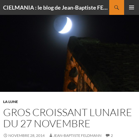
Recherche
CIELMANIA : le blog de Jean-Baptiste FELDMANN, photographe du ciel
ALLER
MENU
AU
PRINCI
CONTENU
LA LUNE
GROS CROISSANT LUNAIRE
DU 27 NOVEMBRE
NOVEMBRE 28, 2014
JEAN-BAPTISTE FELDMANN
2