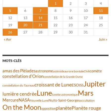
1
2
3
4
5
6
7
8
9
10
11
12
13
14
15
16
17
18
19
20
21
22
23
24
25
26
27
28
29
30
31
« Avr
Juin »
MOTS-CLÉS
amas des Pléiades
comète
astronome
aurore boréale
astéroïde
Chili
constellation d'Orion
constellation de la Grande Ourse
Jupiter
croissant de Lune
ESO
ISS
constellation du Taureau
Lune
Mars
lumière cendrée
lunette astronomique
Mercure
NASA
Nuits-Saint-Georges
Nouvelle Lune
occultation
On the Moon
planète
Planète rouge
opposition