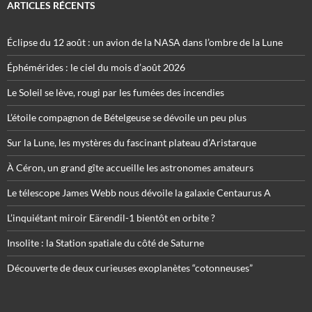
ARTICLES RÉCENTS
Éclipse du 12 août : un avion de la NASA dans l’ombre de la Lune
Éphémérides : le ciel du mois d’août 2026
Le Soleil se lève, rougi par les fumées des incendies
L’étoile compagnon de Bételgeuse se dévoile un peu plus
Sur la Lune, les mystères du fascinant plateau d’Aristarque
À Céron, un grand gîte accueille les astronomes amateurs
Le télescope James Webb nous dévoile la galaxie Centaurus A
L’inquiétant miroir Eärendil-1 bientôt en orbite ?
Insolite : la Station spatiale du côté de Saturne
Découverte de deux curieuses exoplanètes “cotonneuses”