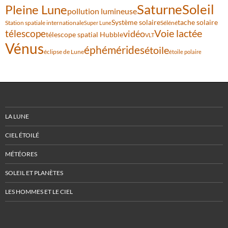
Saturne
Soleil
Pleine Lune
pollution lumineuse
Système solaire
tache solaire
Station spatiale internationale
Séléné
Super Lune
Voie lactée
télescope
vidéo
télescope spatial Hubble
VLT
Vénus
éphémérides
étoile
éclipse de Lune
étoile polaire
LA LUNE
CIEL ÉTOILÉ
MÉTÉORES
SOLEIL ET PLANÈTES
LES HOMMES ET LE CIEL