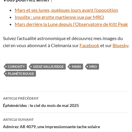
Mars et ses lunes, quelques jours avant l’opposition
Insolite : une grotte martienne vue par MRO
Mars derrière la Lune depuis l’Observatoire de Kitt Peak
Suivez l’actualité astronomique et découvrez mes images du
ciel en vous abonnant à Cielmania sur
Facebook
et sur
Bluesky
.
CURIOSITY
GEDIZ VALLIS RIDGE
MARS
MRO
PLANÈTE ROUGE
Navigation
ARTICLE PRÉCÉDENT
des
Éphémérides : le ciel du mois de mai 2025
articles
ARTICLE SUIVANT
Admirez AR 4079, une impressionnante tache solaire