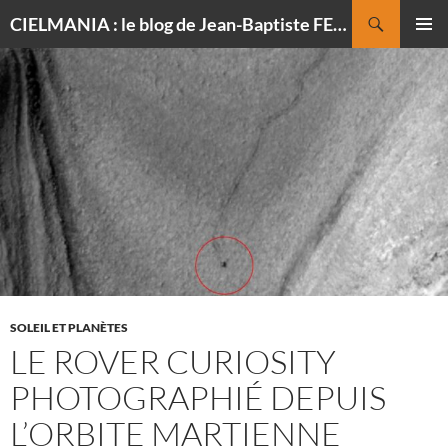
Recherche
CIELMANIA : le blog de Jean-Baptiste FELDMANN, photographe du ciel
ALLER
MENU
AU
PRINCI
CONTENU
SOLEIL ET PLANÈTES
LE ROVER CURIOSITY
PHOTOGRAPHIÉ DEPUIS
L’ORBITE MARTIENNE