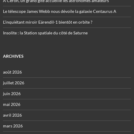
À Céron, un grand gîte accueille les astronomes amateurs
Le télescope James Webb nous dévoile la galaxie Centaurus A
L’inquiétant miroir Eärendil-1 bientôt en orbite ?
Insolite : la Station spatiale du côté de Saturne
ARCHIVES
août 2026
juillet 2026
juin 2026
mai 2026
avril 2026
mars 2026