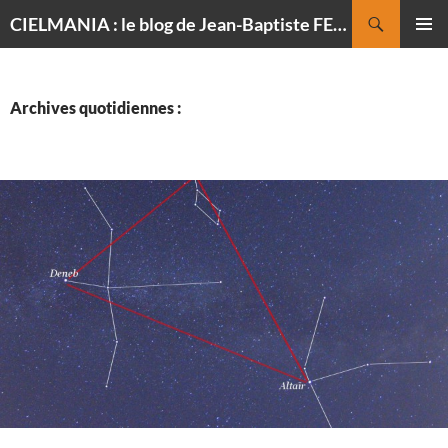
Recherche
CIELMANIA : le blog de Jean-Baptiste FELDMANN, photographe du ciel
ALLER
MENU
AU
PRINCI
CONTENU
Archives quotidiennes :