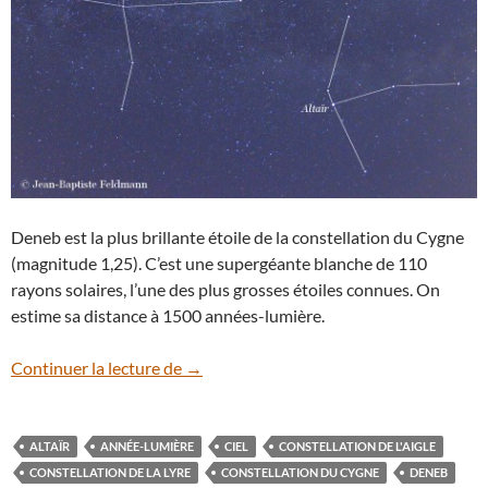
Deneb est la plus brillante étoile de la constellation du Cygne
(magnitude 1,25). C’est une supergéante blanche de 110
rayons solaires, l’une des plus grosses étoiles connues. On
estime sa distance à 1500 années-lumière.
Le triangle d’été
Continuer la lecture de
→
ALTAÏR
ANNÉE-LUMIÈRE
CIEL
CONSTELLATION DE L'AIGLE
CONSTELLATION DE LA LYRE
CONSTELLATION DU CYGNE
DENEB