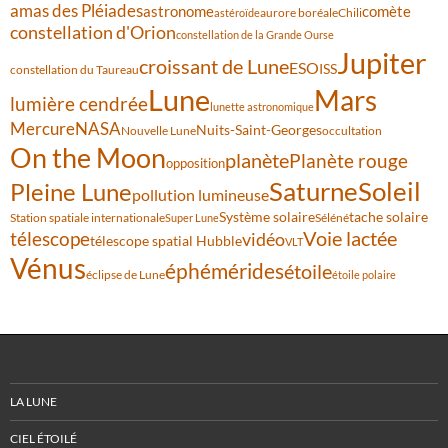
amas des Pléiades
comète
astronome
aurore boréale
astéroïde
Chili
constellation d'Orion
constellation de la Grande Ourse
Jupiter
croissant de Lune
ESO
ISS
constellation du Taureau
Lune
Mars
lumière cendrée
lunette astronomique
Mercure
NASA
Nuits-Saint-Georges
Nouvelle Lune
occultation
On the Moon
planète
Planète rouge
opposition
Saturne
Soleil
Pleine Lune
pollution lumineuse
Système solaire
tache solaire
Station spatiale internationale
Séléné
Super Lune
Voie lactée
télescope
vidéo
télescope spatial Hubble
VLT
Vénus
éphémérides
étoile
éclipse de Lune
étoile polaire
LA LUNE
CIEL ÉTOILÉ