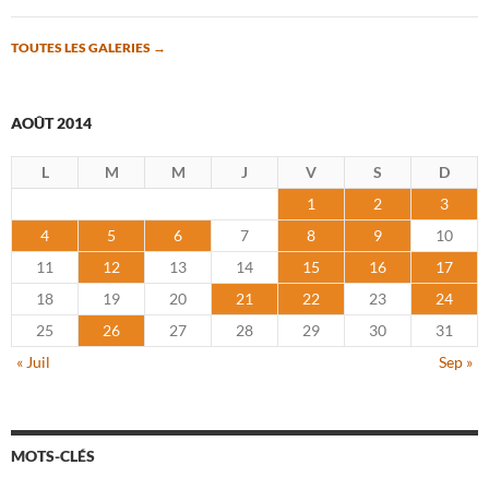
TOUTES LES GALERIES
→
AOÛT 2014
L
M
M
J
V
S
D
1
2
3
4
5
6
7
8
9
10
11
12
13
14
15
16
17
18
19
20
21
22
23
24
25
26
27
28
29
30
31
« Juil
Sep »
MOTS-CLÉS