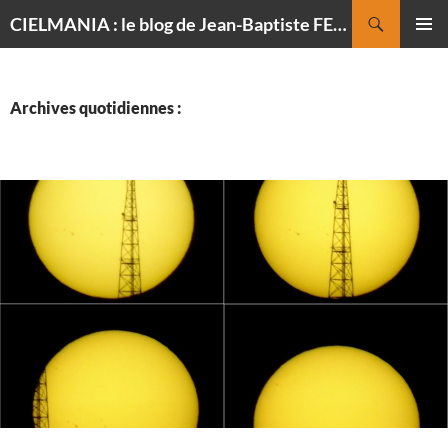
Recherche
CIELMANIA : le blog de Jean-Baptiste FELDMANN, photographe du ciel
ALLER
MENU
AU
PRINCI
CONTENU
Archives quotidiennes :