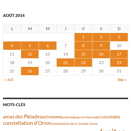
AOÛT 2014
L
M
M
J
V
S
D
1
2
3
4
5
6
7
8
9
10
11
12
13
14
15
16
17
18
19
20
21
22
23
24
25
26
27
28
29
30
31
« Juil
Sep »
MOTS-CLÉS
amas des Pléiades
comète
astronome
aurore boréale
astéroïde
Chili
constellation d'Orion
constellation de la Grande Ourse