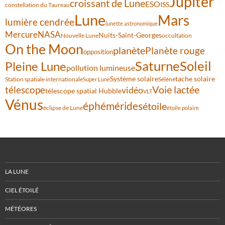
Jupiter
croissant de Lune
ESO
ISS
constellation du Taureau
Lune
Mars
lumière cendrée
lunette astronomique
Mercure
NASA
Nuits-Saint-Georges
Nouvelle Lune
occultation
On the Moon
planète
Planète rouge
opposition
Saturne
Soleil
Pleine Lune
pollution lumineuse
Système solaire
tache solaire
Station spatiale internationale
Séléné
Super Lune
Voie lactée
télescope
vidéo
télescope spatial Hubble
VLT
Vénus
éphémérides
étoile
éclipse de Lune
étoile polaire
LA LUNE
CIEL ÉTOILÉ
MÉTÉORES