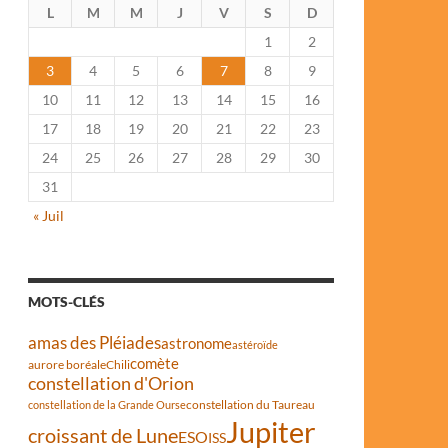
L
M
M
J
V
S
D
1
2
3
4
5
6
7
8
9
10
11
12
13
14
15
16
17
18
19
20
21
22
23
24
25
26
27
28
29
30
31
« Juil
MOTS-CLÉS
amas des Pléiades
astronome
astéroïde
comète
aurore boréale
Chili
constellation d'Orion
constellation du Taureau
constellation de la Grande Ourse
Jupiter
croissant de Lune
ESO
ISS