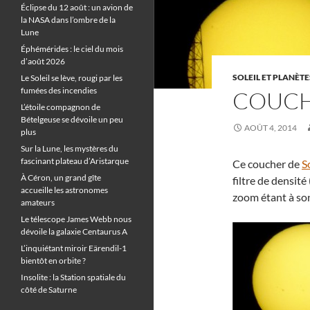
Éclipse du 12 août : un avion de
la NASA dans l’ombre de la
Lune
Éphémérides : le ciel du mois
d’août 2026
SOLEIL ET PLANÈTE
Le Soleil se lève, rougi par les
fumées des incendies
COUCH
L’étoile compagnon de
Bételgeuse se dévoile un peu
AOÛT 4, 2014
plus
Sur la Lune, les mystères du
fascinant plateau d’Aristarque
Ce coucher de
S
À Céron, un grand gîte
filtre de densité
accueille les astronomes
zoom étant à so
amateurs
Le télescope James Webb nous
dévoile la galaxie Centaurus A
L’inquiétant miroir Eärendil-1
bientôt en orbite ?
Insolite : la Station spatiale du
côté de Saturne