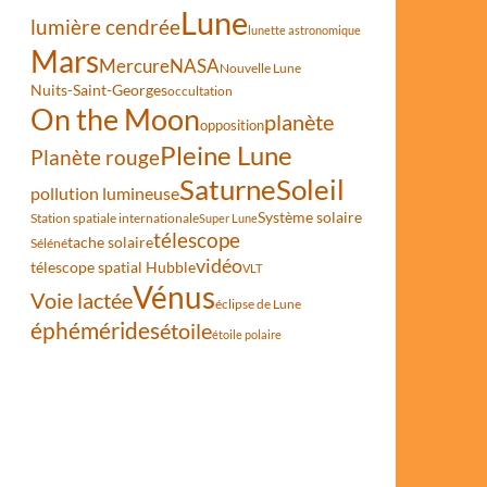
Lune
lumière cendrée
lunette astronomique
Mars
Mercure
NASA
Nouvelle Lune
Nuits-Saint-Georges
occultation
On the Moon
planète
opposition
Pleine Lune
Planète rouge
Saturne
Soleil
pollution lumineuse
Système solaire
Station spatiale internationale
Super Lune
télescope
tache solaire
Séléné
vidéo
télescope spatial Hubble
VLT
Vénus
Voie lactée
éclipse de Lune
éphémérides
étoile
étoile polaire