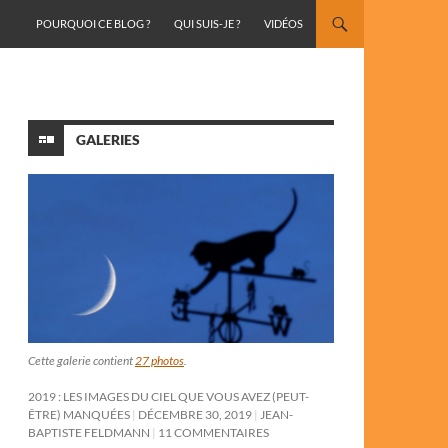
ALLER AU CONTENU
POURQUOI CE BLOG ?
QUI SUIS-JE ?
VIDÉOS
GALERIES
Cette galerie contient
27 photos
.
2019 : LES IMAGES DU CIEL QUE VOUS AVEZ (PEUT-
ÊTRE) MANQUÉES
DÉCEMBRE 30, 2019
JEAN-
BAPTISTE FELDMANN
11 COMMENTAIRES