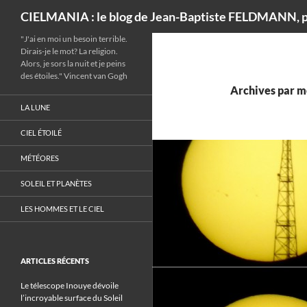
Recherche
CIELMANIA : le blog de Jean-Baptiste FELDMANN, p
"J'ai en moi un besoin terrible.
Dirais-je le mot? La religion.
Alors, je sors la nuit et je peins
des étoiles." Vincent van Gogh
Archives par mo
LA LUNE
CIEL ÉTOILÉ
MÉTÉORES
SOLEIL ET PLANÈTES
LES HOMMES ET LE CIEL
ARTICLES RÉCENTS
Le télescope Inouye dévoile
l’incroyable surface du Soleil