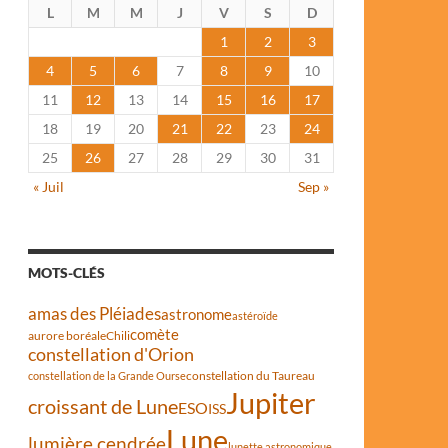
L
M
M
J
V
S
D
1
2
3
4
5
6
7
8
9
10
11
12
13
14
15
16
17
18
19
20
21
22
23
24
25
26
27
28
29
30
31
« Juil
Sep »
MOTS-CLÉS
amas des Pléiades
astronome
astéroïde
comète
aurore boréale
Chili
constellation d'Orion
constellation du Taureau
constellation de la Grande Ourse
Jupiter
croissant de Lune
ESO
ISS
Lune
lumière cendrée
lunette astronomique