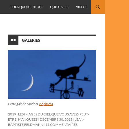
ALLER AU CONTENU
POURQUOI CE BLOG ?
QUI SUIS-JE ?
VIDÉOS
GALERIES
Cette galerie contient
27 photos
.
2019 : LES IMAGES DU CIEL QUE VOUS AVEZ (PEUT-
ÊTRE) MANQUÉES
DÉCEMBRE 30, 2019
JEAN-
BAPTISTE FELDMANN
11 COMMENTAIRES