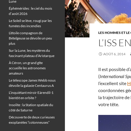
Lune
Éphémérides : le ciel du mois
d’août 2026
Le Soleil se lève, rougi par les
fumées des incendies
LES HOMMES ET LE 
L’étoile compagnon de
Bételgeuse se dévoile un peu
L’ISS 
plus
Sur la Lune, les mystères du
AOÛT 6, 2014
fascinant plateau d’Aristarque
À Céron, un grand gîte
accueille les astronomes
Il est possible 
amateurs
(
International Sp
Le télescope James Webb nous
l’excellent site
H
dévoile la galaxie Centaurus A
coordonnées géo
L’inquiétant miroir Eärendil-1
la trajectoire de
bientôt en orbite ?
votre tête.
Insolite : la Station spatiale du
côté de Saturne
Découverte de deux curieuses
exoplanètes “cotonneuses”