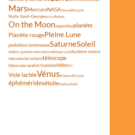
Mars
Mercure
NASA
Nouvelle Lune
Nuits-Saint-Georges
occultation
On the Moon
planète
opposition
Pleine Lune
Planète rouge
Saturne
Soleil
pollution lumineuse
Système solaire
Station spatiale internationale
Super Lune
télescope
tache solaire
Séléné
vidéo
télescope spatial Hubble
VLT
Vénus
Voie lactée
éclipse de Lune
éphémérides
étoile
étoile polaire