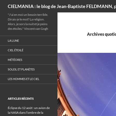
Recherche
CIELMANIA : le blog de Jean-Baptiste FELDMANN, p
"J'ai en moi un besoin terrible.
Dirais-je le mot? La religion.
Alors, je sors la nuit et je peins
des étoiles." Vincent van Gogh
Archives quotid
LA LUNE
CIEL ÉTOILÉ
MÉTÉORES
SOLEIL ET PLANÈTES
LES HOMMES ET LE CIEL
ARTICLES RÉCENTS
Éclipse du 12 août : un avion de
la NASA dans l’ombre de la