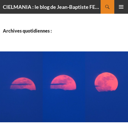
Recherche
CIELMANIA : le blog de Jean-Baptiste FELDMANN, photographe du ciel
ALLER
MENU
AU
PRINCI
CONTENU
Archives quotidiennes :