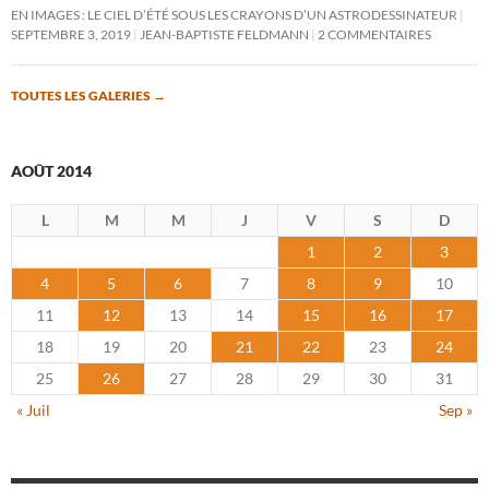
EN IMAGES : LE CIEL D’ÉTÉ SOUS LES CRAYONS D’UN ASTRODESSINATEUR
SEPTEMBRE 3, 2019
JEAN-BAPTISTE FELDMANN
2 COMMENTAIRES
TOUTES LES GALERIES
→
AOÛT 2014
L
M
M
J
V
S
D
1
2
3
4
5
6
7
8
9
10
11
12
13
14
15
16
17
18
19
20
21
22
23
24
25
26
27
28
29
30
31
« Juil
Sep »