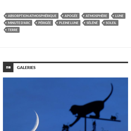
ABSORPTION ATMOSPHÉRIQUE
APOGÉE
ATMOSPHÈRE
LUNE
MINUTE D'ARC
PÉRIGÉE
PLEINE LUNE
SÉLÉNÉ
SOLEIL
TERRE
GALERIES