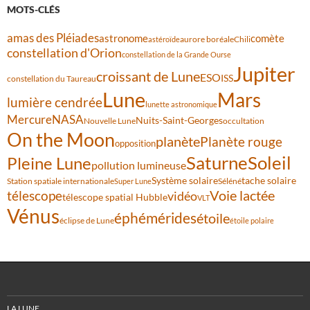
MOTS-CLÉS
amas des Pléiades
comète
astronome
aurore boréale
astéroïde
Chili
constellation d'Orion
constellation de la Grande Ourse
Jupiter
croissant de Lune
ESO
ISS
constellation du Taureau
Lune
Mars
lumière cendrée
lunette astronomique
Mercure
NASA
Nuits-Saint-Georges
Nouvelle Lune
occultation
On the Moon
planète
Planète rouge
opposition
Saturne
Soleil
Pleine Lune
pollution lumineuse
Système solaire
tache solaire
Station spatiale internationale
Séléné
Super Lune
Voie lactée
télescope
vidéo
télescope spatial Hubble
VLT
Vénus
éphémérides
étoile
éclipse de Lune
étoile polaire
LA LUNE