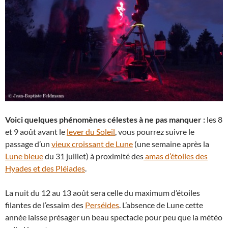
Voici quelques phénomènes célestes à ne pas manquer :
les 8
et 9 août avant le
lever du Soleil
, vous pourrez suivre le
passage d’un
vieux croissant de Lune
(une semaine après la
Lune bleue
du 31 juillet) à proximité des
amas d’étoiles des
Hyades et des Pléiades
.
La nuit du 12 au 13 août sera celle du maximum d’étoiles
filantes de l’essaim des
Perséides
. L’absence de Lune cette
année laisse présager un beau spectacle pour peu que la météo