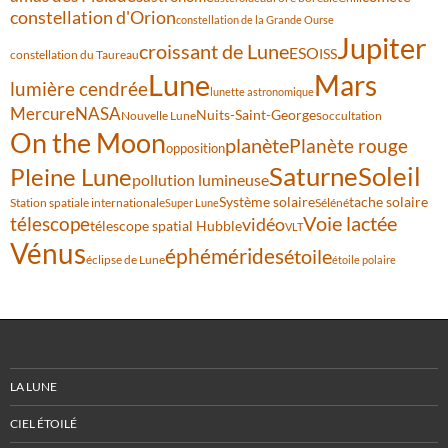
constellation d'Orion
constellation de la Grande Ourse
Jupiter
croissant de Lune
ESO
ISS
constellation du Taureau
Lune
Mars
lumière cendrée
lunette astronomique
Mercure
NASA
Nuits-Saint-Georges
Nouvelle Lune
occultation
On the Moon
planète
Planète rouge
opposition
Saturne
Soleil
Pleine Lune
pollution lumineuse
Système solaire
tache solaire
Station spatiale internationale
Séléné
Super Lune
Voie lactée
télescope
vidéo
télescope spatial Hubble
VLT
Vénus
éphémérides
étoile
éclipse de Lune
étoile polaire
LA LUNE
CIEL ÉTOILÉ