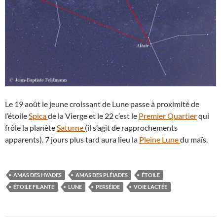
Le 19 août le jeune croissant de Lune passe à proximité de
l’étoile
Spica
de la Vierge et le 22 c’est le
Premier Quartier
qui
frôle la planète
Saturne
(il s’agit de rapprochements
apparents). 7 jours plus tard aura lieu la
Pleine Lune
du maïs.
AMAS DES HYADES
AMAS DES PLÉIADES
ÉTOILE
ÉTOILE FILANTE
LUNE
PERSÉIDE
VOIE LACTÉE