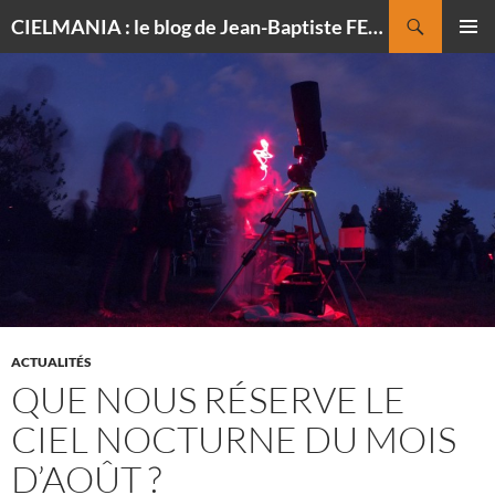
Recherche
CIELMANIA : le blog de Jean-Baptiste FELDMANN, photographe du ciel
ALLER
MENU
AU
PRINCI
CONTENU
ACTUALITÉS
QUE NOUS RÉSERVE LE
CIEL NOCTURNE DU MOIS
D’AOÛT ?