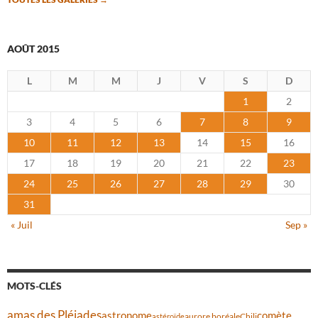
AOÛT 2015
L
M
M
J
V
S
D
1
2
3
4
5
6
7
8
9
10
11
12
13
14
15
16
17
18
19
20
21
22
23
24
25
26
27
28
29
30
31
« Juil
Sep »
MOTS-CLÉS
amas des Pléiades
comète
astronome
aurore boréale
astéroïde
Chili