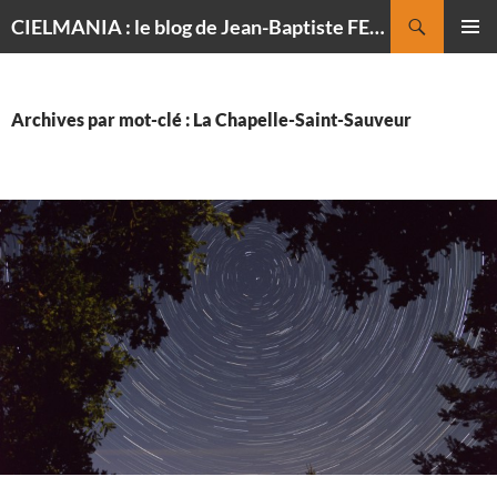
Recherche
CIELMANIA : le blog de Jean-Baptiste FELDMANN, photographe du ciel
ALLER
MENU
AU
PRINCI
CONTENU
Archives par mot-clé : La Chapelle-Saint-Sauveur