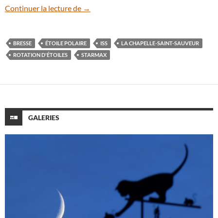
Rotation d’étoiles dans le ciel de la Bress
Continuer la lecture de
→
BRESSE
ÉTOILE POLAIRE
ISS
LA CHAPELLE-SAINT-SAUVEUR
ROTATION D'ÉTOILES
STARMAX
GALERIES