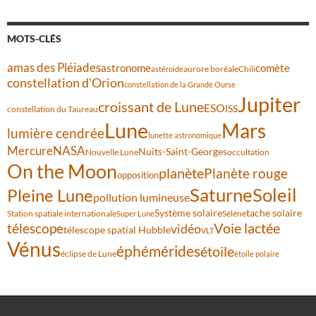
MOTS-CLÉS
amas des Pléiades
comète
astronome
aurore boréale
astéroïde
Chili
constellation d'Orion
constellation de la Grande Ourse
Jupiter
croissant de Lune
ESO
ISS
constellation du Taureau
Lune
Mars
lumière cendrée
lunette astronomique
Mercure
NASA
Nuits-Saint-Georges
Nouvelle Lune
occultation
On the Moon
planète
Planète rouge
opposition
Saturne
Soleil
Pleine Lune
pollution lumineuse
Système solaire
tache solaire
Station spatiale internationale
Séléné
Super Lune
Voie lactée
télescope
vidéo
télescope spatial Hubble
VLT
Vénus
éphémérides
étoile
éclipse de Lune
étoile polaire