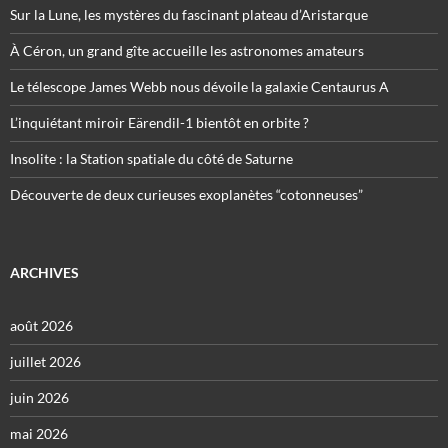
Sur la Lune, les mystères du fascinant plateau d’Aristarque
À Céron, un grand gîte accueille les astronomes amateurs
Le télescope James Webb nous dévoile la galaxie Centaurus A
L’inquiétant miroir Eärendil-1 bientôt en orbite ?
Insolite : la Station spatiale du côté de Saturne
Découverte de deux curieuses exoplanètes “cotonneuses”
ARCHIVES
août 2026
juillet 2026
juin 2026
mai 2026