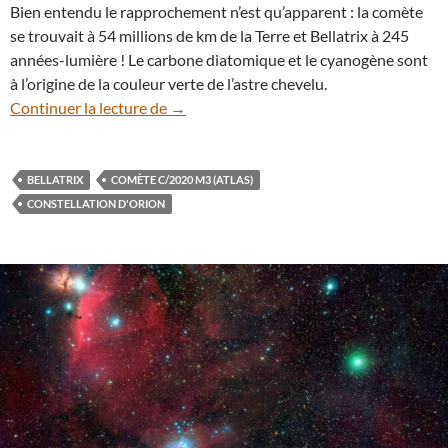
Bien entendu le rapprochement n’est qu’apparent : la comète
se trouvait à 54 millions de km de la Terre et Bellatrix à 245
années-lumière ! Le carbone diatomique et le cyanogène sont
à l’origine de la couleur verte de l’astre chevelu.
Portrait céleste : la comète C/2020 M3 (A
Continuer la lecture de
→
BELLATRIX
COMÈTE C/2020 M3 (ATLAS)
CONSTELLATION D'ORION