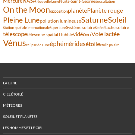
Mercure
NASA
Nuits-Saint-Georges
Nouvelle Lune
occultation
On the Moon
planète
Planète rouge
opposition
Saturne
Soleil
Pleine Lune
pollution lumineuse
Système solaire
tache solaire
Station spatiale internationale
Séléné
Super Lune
Voie lactée
télescope
vidéo
télescope spatial Hubble
VLT
Vénus
éphémérides
étoile
éclipse de Lune
étoile polaire
LA LUNE
CIEL ÉTOILÉ
MÉTÉORES
SOLEIL ET PLANÈTES
LES HOMMES ET LE CIEL