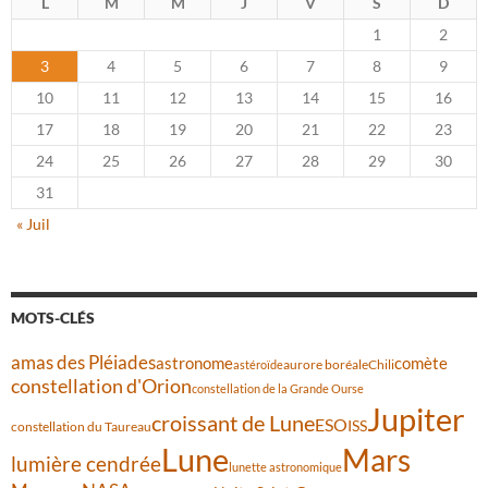
L
M
M
J
V
S
D
1
2
3
4
5
6
7
8
9
10
11
12
13
14
15
16
17
18
19
20
21
22
23
24
25
26
27
28
29
30
31
« Juil
MOTS-CLÉS
amas des Pléiades
comète
astronome
aurore boréale
astéroïde
Chili
constellation d'Orion
constellation de la Grande Ourse
Jupiter
croissant de Lune
ESO
ISS
constellation du Taureau
Lune
Mars
lumière cendrée
lunette astronomique