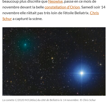
beaucoup plus discrète que
Neowise
, passe en ce mois de
novembre devant la belle
constellation d’Orion
. Samedi soir 14
novembre elle n’était pas très loin de l’étoile Bellatrix.
Chris
Schur
a capturé la scène.
La comète C/2020 M3 (Atlas) du côté de Bellatrix le 14 novembre. © Chris Schur