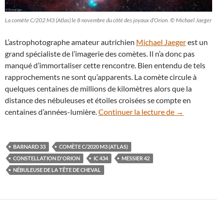
La comète C/202 M3 (Atlas) le 8 novembre du côté des joyaux d’Orion. © Michael Jaeger
L’astrophotographe amateur autrichien
Michael Jaeger
est un
grand spécialiste de l’imagerie des comètes. Il n’a donc pas
manqué d’immortaliser cette rencontre. Bien entendu de tels
rapprochements ne sont qu’apparents. La comète circule à
quelques centaines de millions de kilomètres alors que la
distance des nébuleuses et étoiles croisées se compte en
La comète C/
centaines d’années-lumière.
Continuer la lecture de
→
BARNARD 33
COMÈTE C/2020 M3 (ATLAS)
CONSTELLATION D'ORION
IC 434
MESSIER 42
NÉBULEUSE DE LA TÊTE DE CHEVAL