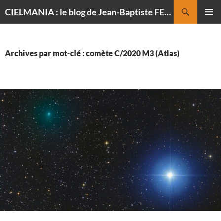
Recherche
CIELMANIA : le blog de Jean-Baptiste FELDMANN, photographe du ciel
ALLER
MENU
AU
PRINCI
CONTENU
Archives par mot-clé : comète C/2020 M3 (Atlas)