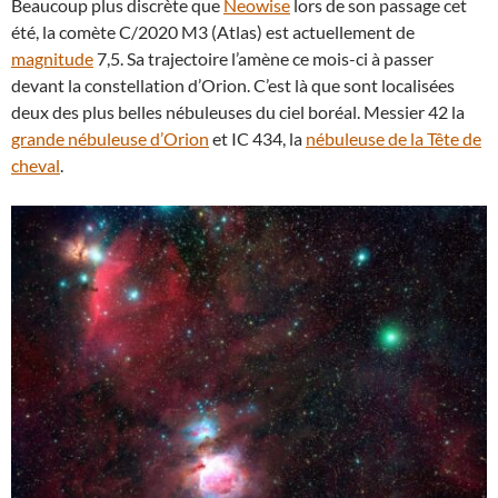
Beaucoup plus discrète que
Neowise
lors de son passage cet
été, la comète C/2020 M3 (Atlas) est actuellement de
magnitude
7,5. Sa trajectoire l’amène ce mois-ci à passer
devant la constellation d’Orion. C’est là que sont localisées
deux des plus belles nébuleuses du ciel boréal. Messier 42 la
grande nébuleuse d’Orion
et IC 434, la
nébuleuse de la Tête de
cheval
.