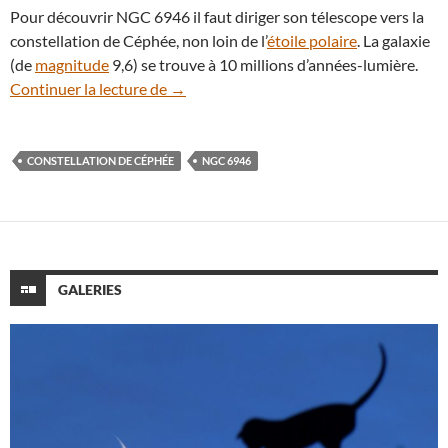
Pour découvrir NGC 6946 il faut diriger son télescope vers la
constellation de Céphée, non loin de l’
étoile polaire
. La galaxie
(de
magnitude
9,6) se trouve à 10 millions d’années-lumière.
La galaxie NGC 6946 nous offre un tourbi
Continuer la lecture de
→
CONSTELLATION DE CÉPHÉE
NGC 6946
GALERIES