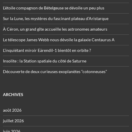
L’étoile compagnon de Bételgeuse se dévoile un peu plus
Sur la Lune, les mystères du fascinant plateau d’Aristarque
À Céron, un grand gîte accueille les astronomes amateurs
Le télescope James Webb nous dévoile la galaxie Centaurus A
L’inquiétant miroir Eärendil-1 bientôt en orbite ?
Insolite : la Station spatiale du côté de Saturne
Découverte de deux curieuses exoplanètes “cotonneuses”
ARCHIVES
août 2026
juillet 2026
juin 2026