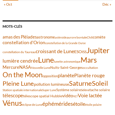
« Oct
Déc »
MOTS-CLÉS
amas des Pléiades
comète
astronome
aurore boréale
astéroïde
Chili
constellation d'Orion
constellation de la Grande Ourse
Jupiter
croissant de Lune
ESO
ISS
constellation du Taureau
Lune
Mars
lumière cendrée
lunette astronomique
Mercure
NASA
Nuits-Saint-Georges
Nouvelle Lune
occultation
On the Moon
planète
Planète rouge
opposition
Saturne
Soleil
Pleine Lune
pollution lumineuse
Système solaire
tache solaire
Station spatiale internationale
Séléné
Super Lune
Voie lactée
télescope
vidéo
télescope spatial Hubble
VLT
Vénus
éphémérides
étoile
éclipse de Lune
étoile polaire