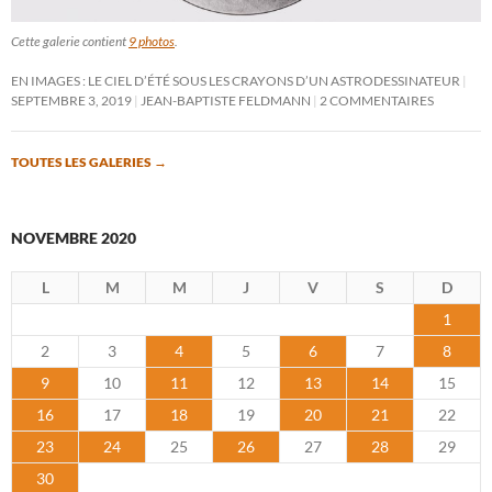
Cette galerie contient
9 photos
.
EN IMAGES : LE CIEL D’ÉTÉ SOUS LES CRAYONS D’UN ASTRODESSINATEUR
SEPTEMBRE 3, 2019
JEAN-BAPTISTE FELDMANN
2 COMMENTAIRES
TOUTES LES GALERIES
→
NOVEMBRE 2020
L
M
M
J
V
S
D
1
2
3
4
5
6
7
8
9
10
11
12
13
14
15
16
17
18
19
20
21
22
23
24
25
26
27
28
29
30