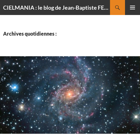
Recherche
CIELMANIA : le blog de Jean-Baptiste FELDMANN, photographe du ciel
ALLER
MENU
AU
PRINCI
CONTENU
Archives quotidiennes :