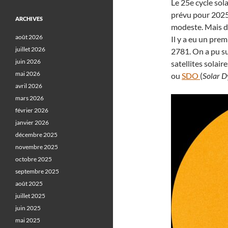
Le 25e cycle so
prévu pour 2025. 
ARCHIVES
modeste. Mais de
août 2026
Il y a eu un pre
juillet 2026
2781. On a pu su
juin 2026
satellites solair
mai 2026
ou
SDO
(
Solar 
avril 2026
mars 2026
février 2026
janvier 2026
décembre 2025
novembre 2025
octobre 2025
septembre 2025
août 2025
juillet 2025
juin 2025
mai 2025