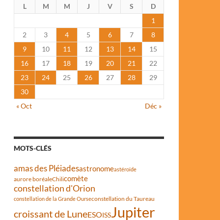
L
M
M
J
V
S
D
1
2
3
4
5
6
7
8
9
10
11
12
13
14
15
16
17
18
19
20
21
22
23
24
25
26
27
28
29
30
« Oct
Déc »
MOTS-CLÉS
amas des Pléiades
astronome
astéroïde
comète
aurore boréale
Chili
constellation d'Orion
constellation du Taureau
constellation de la Grande Ourse
Jupiter
croissant de Lune
ESO
ISS