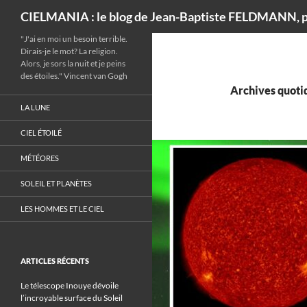
Recherche
CIELMANIA : le blog de Jean-Baptiste FELDMANN, p
"J'ai en moi un besoin terrible.
Dirais-je le mot? La religion.
Alors, je sors la nuit et je peins
des étoiles." Vincent van Gogh
Archives quotid
LA LUNE
CIEL ÉTOILÉ
MÉTÉORES
SOLEIL ET PLANÈTES
LES HOMMES ET LE CIEL
ARTICLES RÉCENTS
Le télescope Inouye dévoile
l’incroyable surface du Soleil