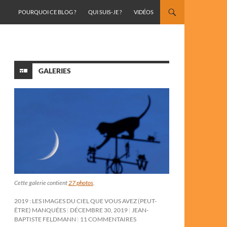
ALLER AU CONTENU
POURQUOI CE BLOG ?
QUI SUIS-JE ?
VIDÉOS
GALERIES
Cette galerie contient
27 photos
.
2019 : LES IMAGES DU CIEL QUE VOUS AVEZ (PEUT-
ÊTRE) MANQUÉES
DÉCEMBRE 30, 2019
JEAN-
BAPTISTE FELDMANN
11 COMMENTAIRES