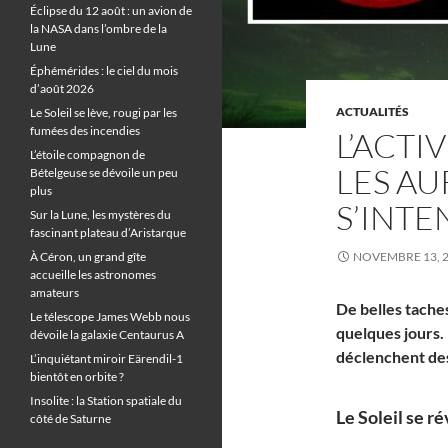
Éclipse du 12 août : un avion de
la NASA dans l’ombre de la
Lune
Éphémérides : le ciel du mois
d’août 2026
ACTUALITÉS
Le Soleil se lève, rougi par les
fumées des incendies
L’ACTI
L’étoile compagnon de
LES AU
Bételgeuse se dévoile un peu
plus
S’INTE
Sur la Lune, les mystères du
fascinant plateau d’Aristarque
À Céron, un grand gîte
NOVEMBRE 13, 
accueille les astronomes
amateurs
De belles taches
Le télescope James Webb nous
quelques jours.
dévoile la galaxie Centaurus A
déclenchent de
L’inquiétant miroir Eärendil-1
bientôt en orbite ?
Insolite : la Station spatiale du
Le Soleil se rév
côté de Saturne