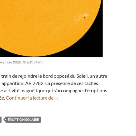
 novembre 2020. © SDO / HMI
n train de rejoindre le bord opposé du Soleil, un autre
n apparition, AR 2782. La présence de ces taches
se activité magnétique qui s’accompagne d’éruptions
L’activité solaire reprend, les aurores po
ée.
Continuer la lecture de
→
ÉRUPTION SOLAIRE