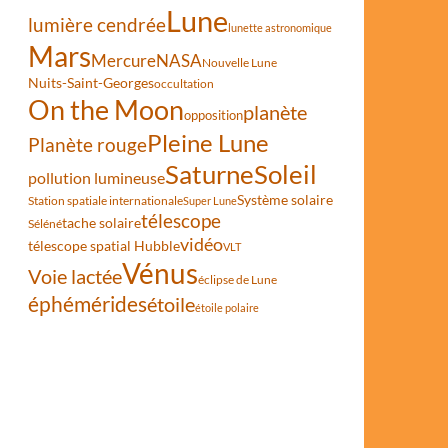
Lune
lumière cendrée
lunette astronomique
Mars
Mercure
NASA
Nouvelle Lune
Nuits-Saint-Georges
occultation
On the Moon
planète
opposition
Pleine Lune
Planète rouge
Saturne
Soleil
pollution lumineuse
Système solaire
Station spatiale internationale
Super Lune
télescope
tache solaire
Séléné
vidéo
télescope spatial Hubble
VLT
Vénus
Voie lactée
éclipse de Lune
éphémérides
étoile
étoile polaire
laires s’intensifient