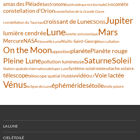
amas des Pléiades
comète
astronome
aurore boréale
astéroïde
Chili
constellation d'Orion
constellation de la Grande Ourse
Jupiter
croissant de Lune
ESO
ISS
constellation du Taureau
Lune
Mars
lumière cendrée
lunette astronomique
Mercure
NASA
Nuits-Saint-Georges
Nouvelle Lune
occultation
On the Moon
planète
Planète rouge
opposition
Saturne
Soleil
Pleine Lune
pollution lumineuse
Système solaire
tache solaire
Station spatiale internationale
Séléné
Super Lune
Voie lactée
télescope
vidéo
télescope spatial Hubble
VLT
Vénus
éphémérides
étoile
éclipse de Lune
étoile polaire
LA LUNE
CIEL ÉTOILÉ