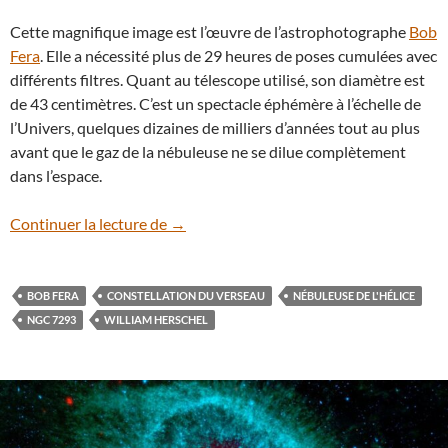
Cette magnifique image est l’œuvre de l’astrophotographe
Bob
Fera
. Elle a nécessité plus de 29 heures de poses cumulées avec
différents filtres. Quant au télescope utilisé, son diamètre est
de 43 centimètres. C’est un spectacle éphémère à l’échelle de
l’Univers, quelques dizaines de milliers d’années tout au plus
avant que le gaz de la nébuleuse ne se dilue complètement
dans l’espace.
La nébuleuse de l’Hélice (NGC 7293) revi
Continuer la lecture de
→
BOB FERA
CONSTELLATION DU VERSEAU
NÉBULEUSE DE L'HÉLICE
NGC 7293
WILLIAM HERSCHEL