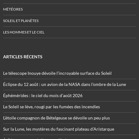
MÉTÉORES
SOLEIL ET PLANÈTES
LES HOMMES ET LE CIEL
ARTICLES RÉCENTS
Le télescope Inouye dévoile l’incroyable surface du Soleil
Éclipse du 12 août : un avion de la NASA dans l’ombre de la Lune
Éphémérides : le ciel du mois d’août 2026
Le Soleil se lève, rougi par les fumées des incendies
L’étoile compagnon de Bételgeuse se dévoile un peu plus
Sur la Lune, les mystères du fascinant plateau d’Aristarque