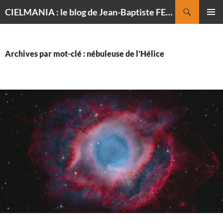
Recherche
CIELMANIA : le blog de Jean-Baptiste FELDMANN, photographe du ciel
ALLER
MENU
AU
PRINCI
CONTENU
Archives par mot-clé : nébuleuse de l’Hélice