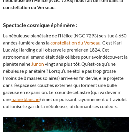
nébuleuse de l’Hélice (NGC 7293) nous fait de l’œil dans la
constellation du Verseau.
Spectacle cosmique éphémère :
La nébuleuse planétaire de l’Hélice (NGC 7293) se situe à 650
années-lumière dans la
constellation du Verseau
. C’est Karl
Ludwig Harding qui l’observe le premier en 1824. Cet
astronome allemand était déjà célèbre pour avoir découvert la
planète naine
Junon
vingt ans plus tôt. Qu’est-ce qu’une
nébuleuse planétaire ? Lorsqu’une étoile pas trop grosse
(moins de 8 masses solaires) arrive en fin de vie, elle projette
dans l’espace ses couches externes qui forment une bulle
gazeuse en expansion. Le cœur de cet astre (qui va devenir
une
naine blanche
) émet un puissant rayonnement ultraviolet
qui ionise le gaz de la nébuleuse, lui donnant ses couleurs.