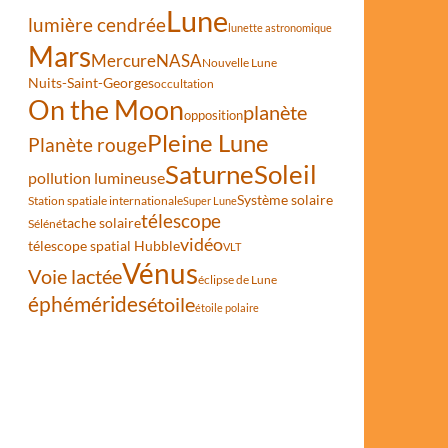
Lune
lumière cendrée
lunette astronomique
Mars
Mercure
NASA
Nouvelle Lune
Nuits-Saint-Georges
occultation
On the Moon
planète
opposition
Pleine Lune
Planète rouge
Saturne
Soleil
pollution lumineuse
 a perdu trois étoiles !
Système solaire
Station spatiale internationale
Super Lune
télescope
tache solaire
Séléné
vidéo
télescope spatial Hubble
VLT
Vénus
Voie lactée
éclipse de Lune
éphémérides
étoile
étoile polaire