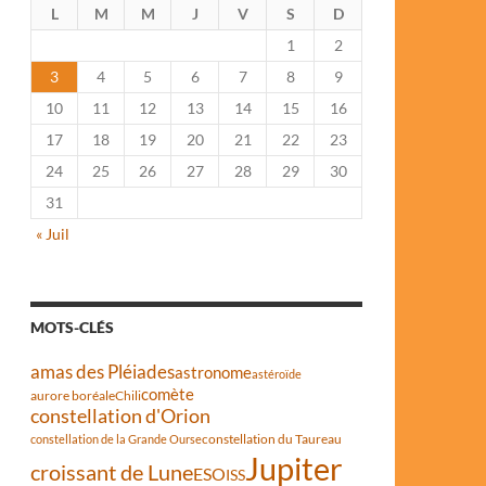
L
M
M
J
V
S
D
1
2
3
4
5
6
7
8
9
10
11
12
13
14
15
16
17
18
19
20
21
22
23
24
25
26
27
28
29
30
31
« Juil
MOTS-CLÉS
amas des Pléiades
astronome
astéroïde
comète
aurore boréale
Chili
constellation d'Orion
constellation du Taureau
constellation de la Grande Ourse
Jupiter
croissant de Lune
ESO
ISS