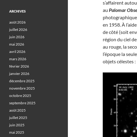
s’affairent auto
au
Palomar Obse
ARCHIVES
photographique 
août 2026
en 1958. À l’ai
juillet 2026
de côté (soit en
juin 2026
région du ciel d
mai 2026
au rouge, la sec
avril 2026
l’époque la seul
mars 2026
objets célestes :
février 2026
janvier 2026
décembre 2025
novembre 2025
octobre 2025
septembre 2025
août 2025
juillet 2025
juin 2025
mai 2025