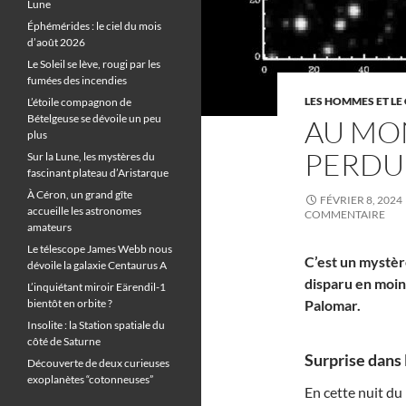
Lune
Éphémérides : le ciel du mois
d’août 2026
Le Soleil se lève, rougi par les
fumées des incendies
LES HOMMES ET LE 
L’étoile compagnon de
Bételgeuse se dévoile un peu
AU MO
plus
PERDU 
Sur la Lune, les mystères du
fascinant plateau d’Aristarque
À Céron, un grand gîte
FÉVRIER 8, 2024
accueille les astronomes
COMMENTAIRE
amateurs
Le télescope James Webb nous
C’est un mystère
dévoile la galaxie Centaurus A
disparu en moin
L’inquiétant miroir Eärendil-1
bientôt en orbite ?
Palomar.
Insolite : la Station spatiale du
côté de Saturne
Surprise dans 
Découverte de deux curieuses
exoplanètes “cotonneuses”
En cette nuit du