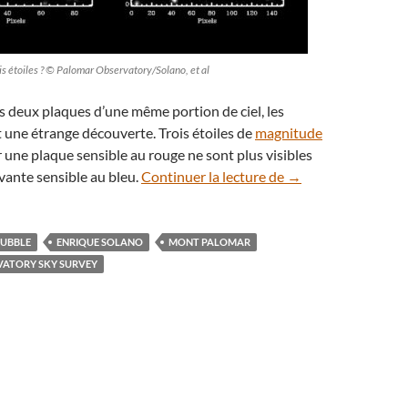
is étoiles ? © Palomar Observatory/Solano, et al
 deux plaques d’une même portion de ciel, les
une étrange découverte. Trois étoiles de
magnitude
 une plaque sensible au rouge ne sont plus visibles
Au Mont Palomar, on
ivante sensible au bleu.
Continuer la lecture de
→
HUBBLE
ENRIQUE SOLANO
MONT PALOMAR
ATORY SKY SURVEY