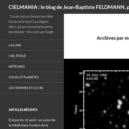
Recherche
CIELMANIA : le blog de Jean-Baptiste FELDMANN, p
"J'ai en moi un besoin terrible.
Dirais-je le mot? La religion.
Alors, je sors la nuit et je peins
des étoiles." Vincent van Gogh
Archives par mo
LA LUNE
CIEL ÉTOILÉ
MÉTÉORES
SOLEIL ET PLANÈTES
LES HOMMES ET LE CIEL
ARTICLES RÉCENTS
Éclipse du 12 août : un avion de
la NASA dans l’ombre de la