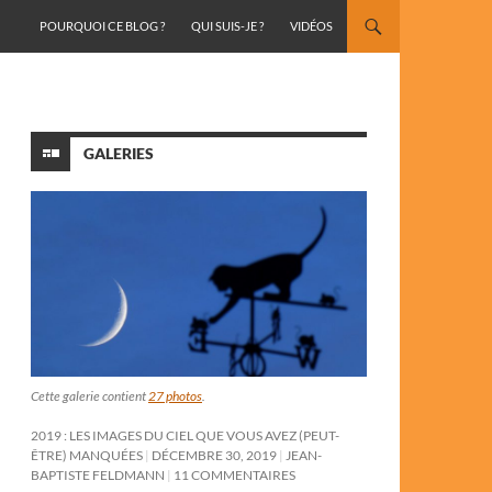
ALLER AU CONTENU
POURQUOI CE BLOG ?
QUI SUIS-JE ?
VIDÉOS
GALERIES
Cette galerie contient
27 photos
.
2019 : LES IMAGES DU CIEL QUE VOUS AVEZ (PEUT-
ÊTRE) MANQUÉES
DÉCEMBRE 30, 2019
JEAN-
BAPTISTE FELDMANN
11 COMMENTAIRES