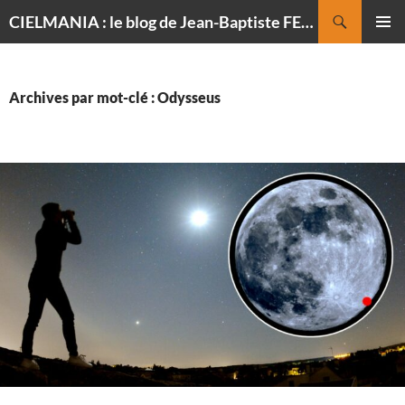
Recherche
CIELMANIA : le blog de Jean-Baptiste FELDMANN, photographe du ciel
ALLER
MENU
AU
PRINCI
CONTENU
Archives par mot-clé : Odysseus