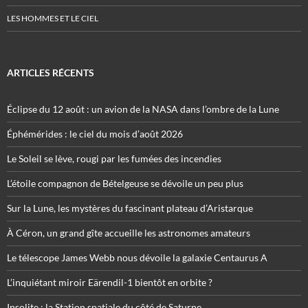
LES HOMMES ET LE CIEL
ARTICLES RÉCENTS
Éclipse du 12 août : un avion de la NASA dans l’ombre de la Lune
Éphémérides : le ciel du mois d’août 2026
Le Soleil se lève, rougi par les fumées des incendies
L’étoile compagnon de Bételgeuse se dévoile un peu plus
Sur la Lune, les mystères du fascinant plateau d’Aristarque
À Céron, un grand gîte accueille les astronomes amateurs
Le télescope James Webb nous dévoile la galaxie Centaurus A
L’inquiétant miroir Eärendil-1 bientôt en orbite ?
Insolite : la Station spatiale du côté de Saturne