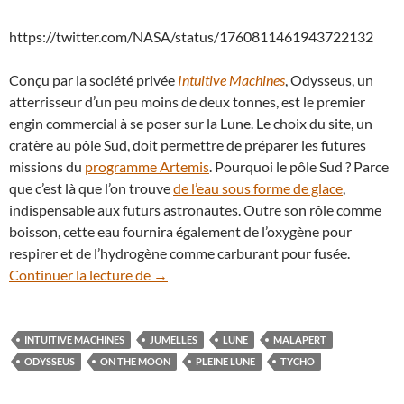
https://twitter.com/NASA/status/1760811461943722132
Conçu par la société privée
Intuitive Machines
, Odysseus, un
atterrisseur d’un peu moins de deux tonnes, est le premier
engin commercial à se poser sur la Lune. Le choix du site, un
cratère au pôle Sud, doit permettre de préparer les futures
missions du
programme Artemis
. Pourquoi le pôle Sud ? Parce
que c’est là que l’on trouve
de l’eau sous forme de glace
,
indispensable aux futurs astronautes. Outre son rôle comme
boisson, cette eau fournira également de l’oxygène pour
respirer et de l’hydrogène comme carburant pour fusée.
Curiosité : le site de la sonde Odysseus 
Continuer la lecture de
→
INTUITIVE MACHINES
JUMELLES
LUNE
MALAPERT
ODYSSEUS
ON THE MOON
PLEINE LUNE
TYCHO