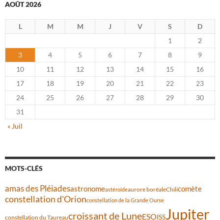
AOÛT 2026
L
M
M
J
V
S
D
1
2
3
4
5
6
7
8
9
10
11
12
13
14
15
16
17
18
19
20
21
22
23
24
25
26
27
28
29
30
31
« Juil
MOTS-CLÉS
amas des Pléiades
comète
astronome
aurore boréale
astéroïde
Chili
constellation d'Orion
constellation de la Grande Ourse
Jupiter
croissant de Lune
ESO
ISS
constellation du Taureau