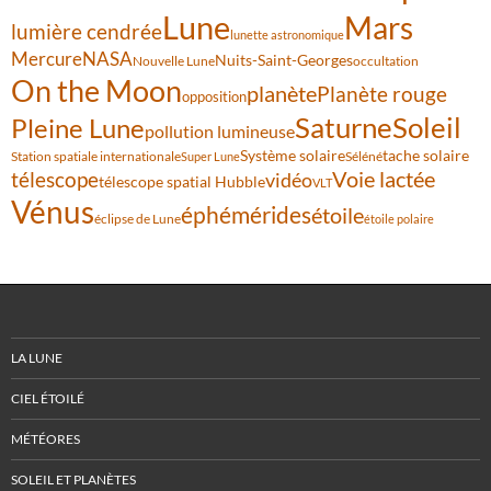
Lune
Mars
lumière cendrée
lunette astronomique
Mercure
NASA
Nuits-Saint-Georges
Nouvelle Lune
occultation
On the Moon
planète
Planète rouge
opposition
Saturne
Soleil
Pleine Lune
pollution lumineuse
Système solaire
tache solaire
Station spatiale internationale
Séléné
Super Lune
Voie lactée
télescope
vidéo
télescope spatial Hubble
VLT
Vénus
éphémérides
étoile
éclipse de Lune
étoile polaire
LA LUNE
CIEL ÉTOILÉ
MÉTÉORES
SOLEIL ET PLANÈTES