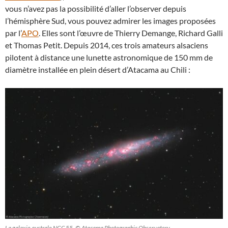
vous n’avez pas la possibilité d’aller l’observer depuis
l’hémisphère Sud, vous pouvez admirer les images proposées
par l’
APO
. Elles sont l’œuvre de Thierry Demange, Richard Galli
et Thomas Petit. Depuis 2014, ces trois amateurs alsaciens
pilotent à distance une lunette astronomique de 150 mm de
diamètre installée en plein désert d’Atacama au Chili :
La galaxie australe NGC 55. © Atacama Photographic Observatory