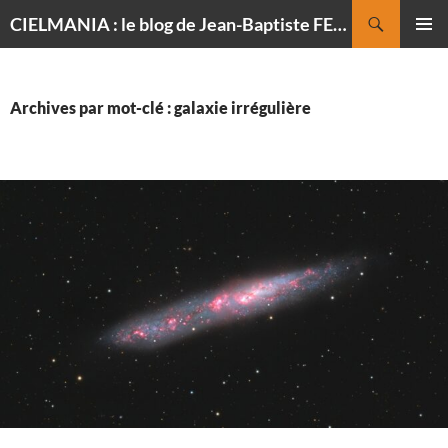
Recherche
CIELMANIA : le blog de Jean-Baptiste FELDMANN, photographe du ciel
ALLER
MENU
AU
PRINCI
CONTENU
Archives par mot-clé : galaxie irrégulière