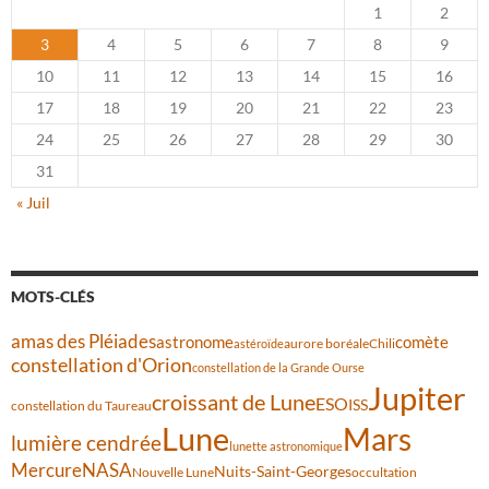
1
2
3
4
5
6
7
8
9
10
11
12
13
14
15
16
17
18
19
20
21
22
23
24
25
26
27
28
29
30
31
« Juil
MOTS-CLÉS
amas des Pléiades
comète
astronome
aurore boréale
astéroïde
Chili
constellation d'Orion
constellation de la Grande Ourse
Jupiter
croissant de Lune
ESO
ISS
constellation du Taureau
Lune
Mars
lumière cendrée
lunette astronomique
Mercure
NASA
Nuits-Saint-Georges
Nouvelle Lune
occultation