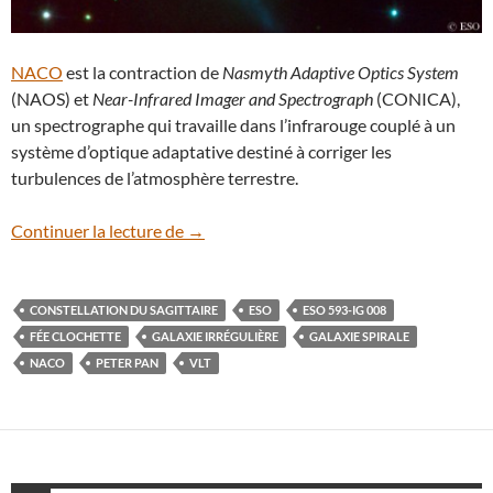
NACO
est la contraction de
Nasmyth Adaptive Optics System
(NAOS) et
Near-Infrared Imager and Spectrograph
(CONICA),
un spectrographe qui travaille dans l’infrarouge couplé à un
système d’optique adaptative destiné à corriger les
turbulences de l’atmosphère terrestre.
ESO 593-IG 008, la fée Clochette dans le 
Continuer la lecture de
→
CONSTELLATION DU SAGITTAIRE
ESO
ESO 593-IG 008
FÉE CLOCHETTE
GALAXIE IRRÉGULIÈRE
GALAXIE SPIRALE
NACO
PETER PAN
VLT