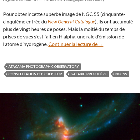
Pour obtenir cette superbe image de NGC 55 (cinquante-
cinquième entrée du
New General Catalogue
), ils ont accumulé
plus de vingt heures de poses. Mais la moitié du temps de
prises de vues s’est fait en H alpha, une raie d’émission de
La belle galaxie au
l’atome d’hydrogène.
Continuer la lecture de
→
ATACAMA PHOTOGRAPHIC OBSERVATORY
CONSTELLATION DU SCULPTEUR
GALAXIE IRRÉGULIÈRE
NGC 55