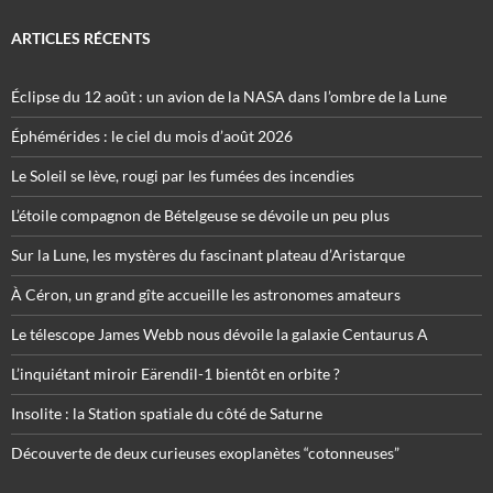
ARTICLES RÉCENTS
Éclipse du 12 août : un avion de la NASA dans l’ombre de la Lune
Éphémérides : le ciel du mois d’août 2026
Le Soleil se lève, rougi par les fumées des incendies
L’étoile compagnon de Bételgeuse se dévoile un peu plus
Sur la Lune, les mystères du fascinant plateau d’Aristarque
À Céron, un grand gîte accueille les astronomes amateurs
Le télescope James Webb nous dévoile la galaxie Centaurus A
L’inquiétant miroir Eärendil-1 bientôt en orbite ?
Insolite : la Station spatiale du côté de Saturne
Découverte de deux curieuses exoplanètes “cotonneuses”