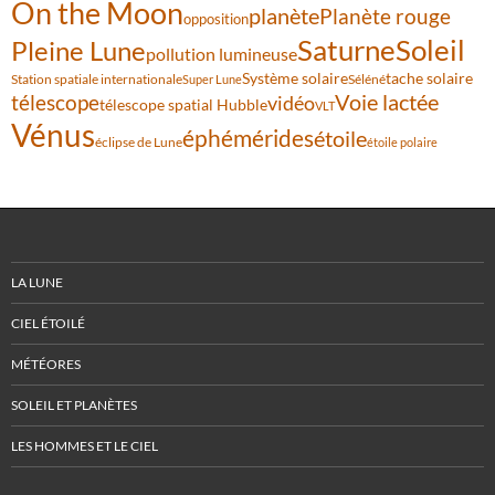
On the Moon
planète
Planète rouge
opposition
Saturne
Soleil
Pleine Lune
pollution lumineuse
Système solaire
tache solaire
Station spatiale internationale
Séléné
Super Lune
Voie lactée
télescope
vidéo
télescope spatial Hubble
VLT
Vénus
éphémérides
étoile
éclipse de Lune
étoile polaire
LA LUNE
CIEL ÉTOILÉ
MÉTÉORES
SOLEIL ET PLANÈTES
LES HOMMES ET LE CIEL