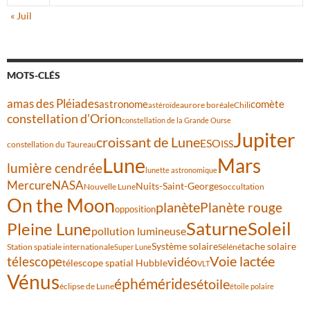
« Juil
MOTS-CLÉS
amas des Pléiades
comète
astronome
aurore boréale
astéroïde
Chili
constellation d'Orion
constellation de la Grande Ourse
Jupiter
croissant de Lune
ESO
ISS
constellation du Taureau
Lune
Mars
lumière cendrée
lunette astronomique
Mercure
NASA
Nuits-Saint-Georges
Nouvelle Lune
occultation
On the Moon
planète
Planète rouge
opposition
Saturne
Soleil
Pleine Lune
pollution lumineuse
Système solaire
tache solaire
Station spatiale internationale
Séléné
Super Lune
Voie lactée
télescope
vidéo
télescope spatial Hubble
VLT
Vénus
éphémérides
étoile
éclipse de Lune
étoile polaire