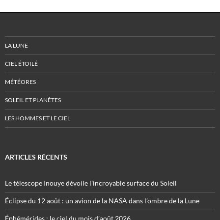
LA LUNE
CIEL ÉTOILÉ
MÉTÉORES
SOLEIL ET PLANÈTES
LES HOMMES ET LE CIEL
ARTICLES RÉCENTS
Le télescope Inouye dévoile l’incroyable surface du Soleil
Éclipse du 12 août : un avion de la NASA dans l’ombre de la Lune
Éphémérides : le ciel du mois d’août 2026