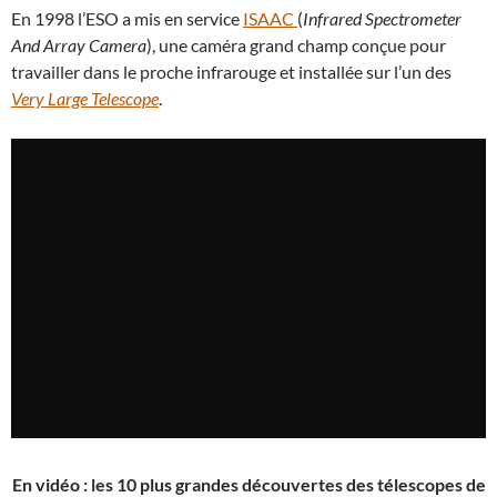
En 1998 l’ESO a mis en service
ISAAC
(
Infrared Spectrometer
And Array Camera
), une caméra grand champ conçue pour
travailler dans le proche infrarouge et installée sur l’un des
Very Large Telescope
.
En vidéo : les 10 plus grandes découvertes des télescopes de