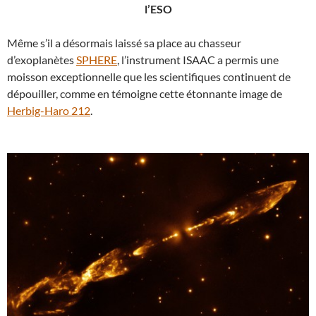
l’ESO
Même s’il a désormais laissé sa place au chasseur
d’exoplanètes
SPHERE
, l’instrument ISAAC a permis une
moisson exceptionnelle que les scientifiques continuent de
dépouiller, comme en témoigne cette étonnante image de
Herbig-Haro 212
.