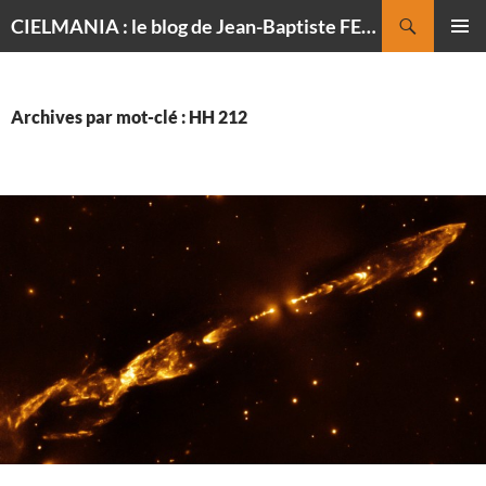
Recherche
CIELMANIA : le blog de Jean-Baptiste FELDMANN, photographe du ciel
ALLER
MENU
AU
PRINCI
CONTENU
Archives par mot-clé : HH 212