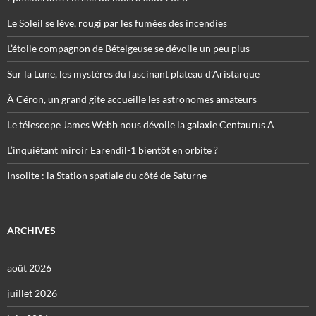
Le Soleil se lève, rougi par les fumées des incendies
L’étoile compagnon de Bételgeuse se dévoile un peu plus
Sur la Lune, les mystères du fascinant plateau d’Aristarque
À Céron, un grand gîte accueille les astronomes amateurs
Le télescope James Webb nous dévoile la galaxie Centaurus A
L’inquiétant miroir Eärendil-1 bientôt en orbite ?
Insolite : la Station spatiale du côté de Saturne
ARCHIVES
août 2026
juillet 2026