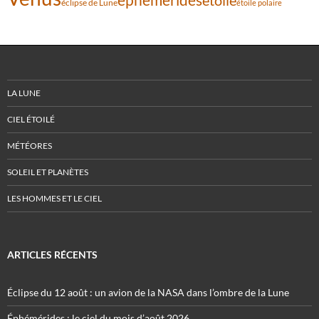
étoile
éclipse de Lune
étoile polaire
LA LUNE
CIEL ÉTOILÉ
MÉTÉORES
SOLEIL ET PLANÈTES
LES HOMMES ET LE CIEL
ARTICLES RÉCENTS
Éclipse du 12 août : un avion de la NASA dans l’ombre de la Lune
Éphémérides : le ciel du mois d’août 2026