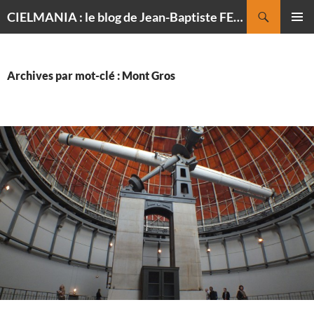
Recherche
CIELMANIA : le blog de Jean-Baptiste FELDMANN, photographe du ciel
ALLER
MENU
AU
PRINCI
CONTENU
Archives par mot-clé : Mont Gros