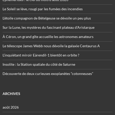
Le Soleil se lève, rougi par les fumées des incendies
L’étoile compagnon de Bételgeuse se dévoile un peu plus
Sur la Lune, les mystères du fascinant plateau d’Aristarque
À Céron, un grand gîte accueille les astronomes amateurs
Le télescope James Webb nous dévoile la galaxie Centaurus A
L’inquiétant miroir Eärendil-1 bientôt en orbite ?
Insolite : la Station spatiale du côté de Saturne
Découverte de deux curieuses exoplanètes “cotonneuses”
ARCHIVES
août 2026