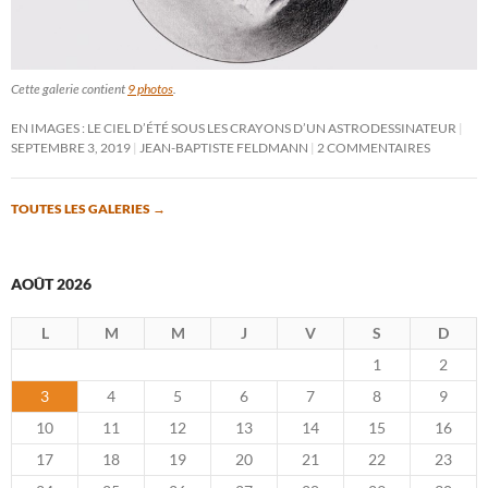
Cette galerie contient
9 photos
.
EN IMAGES : LE CIEL D’ÉTÉ SOUS LES CRAYONS D’UN ASTRODESSINATEUR
SEPTEMBRE 3, 2019
JEAN-BAPTISTE FELDMANN
2 COMMENTAIRES
TOUTES LES GALERIES
→
AOÛT 2026
L
M
M
J
V
S
D
1
2
3
4
5
6
7
8
9
10
11
12
13
14
15
16
17
18
19
20
21
22
23