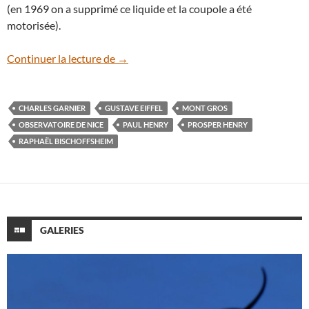
(en 1969 on a supprimé ce liquide et la coupole a été
motorisée).
La Grande Lunette de l’Observatoire de 
Continuer la lecture de
→
CHARLES GARNIER
GUSTAVE EIFFEL
MONT GROS
OBSERVATOIRE DE NICE
PAUL HENRY
PROSPER HENRY
RAPHAËL BISCHOFFSHEIM
GALERIES