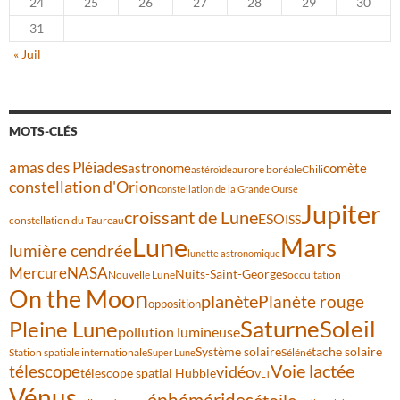
24
25
26
27
28
29
30
31
« Juil
MOTS-CLÉS
amas des Pléiades
comète
astronome
aurore boréale
astéroïde
Chili
constellation d'Orion
constellation de la Grande Ourse
Jupiter
croissant de Lune
ESO
ISS
constellation du Taureau
Lune
Mars
lumière cendrée
lunette astronomique
Mercure
NASA
Nuits-Saint-Georges
Nouvelle Lune
occultation
On the Moon
planète
Planète rouge
opposition
Saturne
Soleil
Pleine Lune
pollution lumineuse
Système solaire
tache solaire
Station spatiale internationale
Séléné
Super Lune
Voie lactée
télescope
vidéo
télescope spatial Hubble
VLT
Vénus
éphémérides