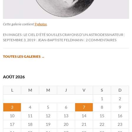
Cette galerie contient
9 photos
.
EN IMAGES : LE CIEL D’ÉTÉ SOUS LES CRAYONS D’UN ASTRODESSINATEUR
SEPTEMBRE 3, 2019
JEAN-BAPTISTE FELDMANN
2 COMMENTAIRES
TOUTES LES GALERIES
→
AOÛT 2026
L
M
M
J
V
S
D
1
2
3
4
5
6
7
8
9
10
11
12
13
14
15
16
17
18
19
20
21
22
23