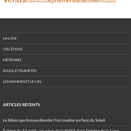
étoile
éclipse de Lune
étoile polaire
LA LUNE
CIEL ÉTOILÉ
MÉTÉORES
SOLEIL ET PLANÈTES
LES HOMMES ET LE CIEL
ARTICLES RÉCENTS
Le télescope Inouye dévoile l’incroyable surface du Soleil
Éclipse du 12 août : un avion de la NASA dans l’ombre de la Lune