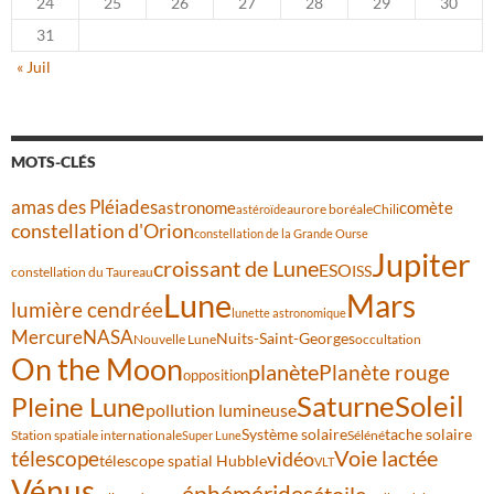
24
25
26
27
28
29
30
31
« Juil
MOTS-CLÉS
amas des Pléiades
comète
astronome
aurore boréale
astéroïde
Chili
constellation d'Orion
constellation de la Grande Ourse
Jupiter
croissant de Lune
ESO
ISS
constellation du Taureau
Lune
Mars
lumière cendrée
lunette astronomique
Mercure
NASA
Nuits-Saint-Georges
Nouvelle Lune
occultation
On the Moon
planète
Planète rouge
opposition
Saturne
Soleil
Pleine Lune
pollution lumineuse
Système solaire
tache solaire
Station spatiale internationale
Séléné
Super Lune
Voie lactée
télescope
vidéo
télescope spatial Hubble
VLT
Vénus
éphémérides