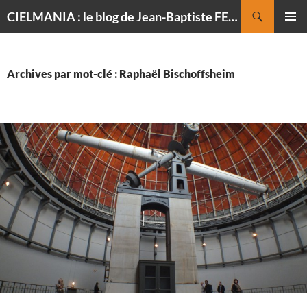
Recherche
CIELMANIA : le blog de Jean-Baptiste FELDMANN, photographe du ciel
ALLER
MENU
AU
PRINCI
CONTENU
Archives par mot-clé : Raphaël Bischoffsheim