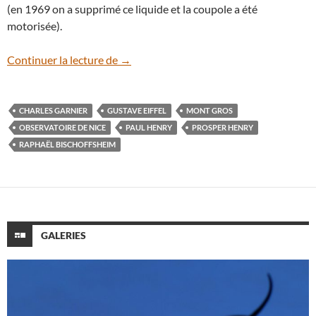
(en 1969 on a supprimé ce liquide et la coupole a été
motorisée).
La Grande Lunette de l’Observatoire de 
Continuer la lecture de
→
CHARLES GARNIER
GUSTAVE EIFFEL
MONT GROS
OBSERVATOIRE DE NICE
PAUL HENRY
PROSPER HENRY
RAPHAËL BISCHOFFSHEIM
GALERIES